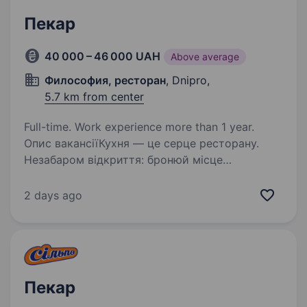
Пекар
40 000 – 46 000 UAH
Above average
Философия, ресторан
, Dnipro,
5.7 km from center
Full-time. Work experience more than 1 year.
Опис вакансіїКухня — це серце ресторану.
Незабаром відкриття: бронюй місце
в шаленому графіку співбесід! У ресторані
«Філософія» ми готуємо не просто страви.
2 days ago
Ми створюємо спогади, об'єднуємо родини
та знайомимо…
Пекар