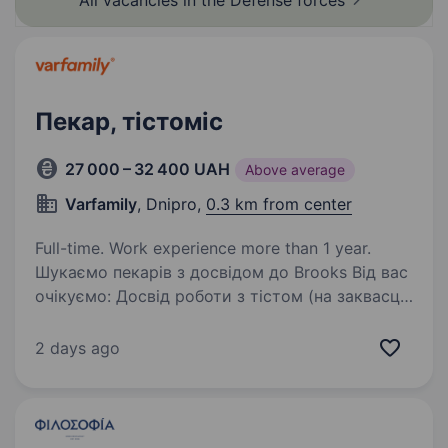
All vacancies in the Defense
forces
Пекар, тістоміс
27 000 – 32 400 UAH
Above average
Varfamily
, Dnipro,
0.3 km from center
Full-time. Work experience more than 1 year.
Шукаємо пекарів з досвідом до Brooks Від вас
очікуємо: Досвід роботи з тістом (на заквасці,
листковим) Вміння працювати в команді
Бажання розвивати свої навички
2 days ago
Ми пропонуємо: Заробітну плату 2 рази в…