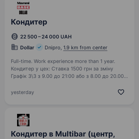
Кондитер
22 500 – 24 000 UAH
Dollar
Dnipro,
1.9 km from center
Full-time. Work experience more than 1 year.
Кондитер у цех: Ставка 1500 грн за зміну
Графік 3\3 з 9.00 до 21:00 або з 8.00 до 20.00
2х разове смачне харчування Виплати 2 рази
на місяць без затримок Відправляй резюме
yesterday
або телефонуй: +380503282802…
Кондитер в Multibar (центр,