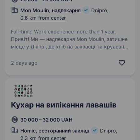
Mon Moulin, надпекарня
Dnipro,
0.6 km from center
Full-time. Work experience more than 1 year.
Привіт! Ми — надпекарня Mon Moulin, затишне
місце у Дніпрі, де хліб на заквасці та круасани
створюються з любов’ю та турботою про
кожного гостя. Якщо ти цінуєш натуральність,
2 days ago
якість і хочеш працювати в атмосфері…
Кухар на випікання лавашів
30 000 – 32 000 UAH
Homie, ресторанний заклад
Dnipro,
2.3 km from center