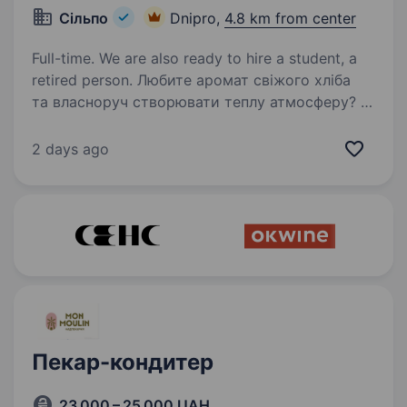
Сільпо
Dnipro,
4.8 km from center
Full-time. We are also ready to hire a student, a
retired person. Любите аромат свіжого хліба
та власноруч створювати теплу атмосферу? У
«Сільпо» пекар — це ремесло і магія, яку наші
Гості з радістю несуть у свої домівки.
2 days ago
Що потрібно робити Випікати хліб, булочки,
круасани…
Пекар-кондитер
23 000 – 25 000 UAH