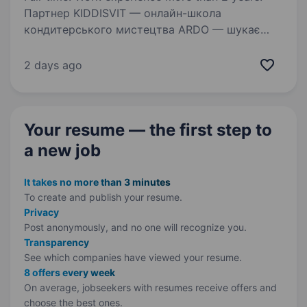
Партнер KIDDISVIT — онлайн-школа
кондитерського мистецтва ARDO — шукає
шеф-кондитера / кондитера у свою команду.
Ми — онлайн-школа кондитерського
2 days ago
мистецтва ARDO. Створюємо професійні
навчальні курси, за якими вчаться…
Your resume — the first step
to
a new job
It takes no more than 3 minutes
To create and publish your
resume.
Privacy
Post anonymously, and no one will recognize you.
Transparency
See which companies have viewed your resume.
8 offers every week
On average, jobseekers with resumes receive offers and
choose the best ones.