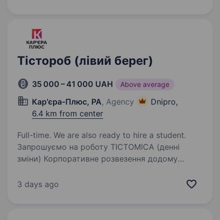
Якщо ти вже профі…
Тістороб (лівий берег)
35 000 – 41 000 UAH
Above average
Кар'єра-Плюс, РА
, Agency
Dnipro,
6.4 km from center
Full-time. We are also ready to hire a student.
Запрошуємо на роботу ТІСТОМІСА (денні
зміни) Корпоративне розвезення додому
Локація: м. Дніпро, вул. Журналістів, 13
Обов’язки: Робота з промисловим тістомісом
3 days ago
Заміс тіста згідно з технологічними картами…