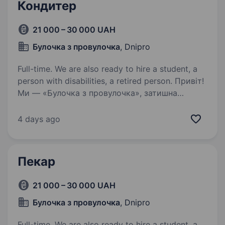
Кондитер
21 000 – 30 000 UAH
Булочка з провулочка
, Dnipro
Full-time. We are also ready to hire a student, a
person with disabilities, a retired person. Привіт!
Ми — «Булочка з провулочка», затишна
пекарня в серці Дніпра, де кожен день пахне
свіжою випічкою і теплом домашньої кухні.
4 days ago
Якщо ти мрієш навчитися пекти смачні
хлібобулочні вироби та солодкі кондитерські…
Пекар
21 000 – 30 000 UAH
Булочка з провулочка
, Dnipro
Full-time. We are also ready to hire a student, a