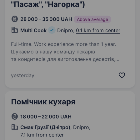
"Пасаж", "Нагорка")
28 000 – 35 000 UAH
Above average
Multi Cook
Dnipro,
0.1 km from center
Full-time. Work experience more than 1 year.
Шукаємо в нашу команду пекарів
та кондитерів для виготовлення десертів,
тортів, горішків і т.п в наші Мультібари
швидкого харчивання Торти • Сирки в глазурі
yesterday
• Сучасні десерти Пекарі — бургери, хачапурі,
пиріжки,…
Помічник кухаря
18 000 – 22 000 UAH
Смак Грузії (Дніпро)
, Dnipro,
7.1 km from center