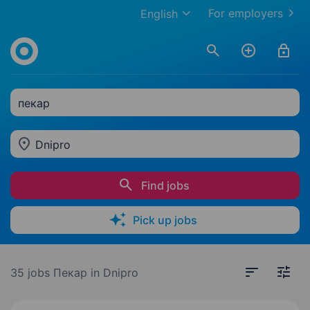
For employers
English
пекар
Dnipro
Find jobs
Pick up jobs
35 jobs
Пекар in Dnipro