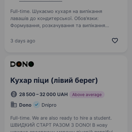
Full-time. Шукаємо кухаря на випікання
лавашів до кондитерської. Обов’язки:
Формування, розкачування та випікання
лаваша відповідно до технічних карт;
Підготовка тіста до виробничого процесу;
3 days ago
Пропонуємо: Графік з 6:00/7:00—15:00/16:00,…
Кухар піци (лівий берег)
28 500 – 32 000 UAH
Above average
Dono
Dnipro
Full-time. We are also ready to hire a student.
ШВИДКИЙ СТАРТ РАЗОМ З DONO! В нову