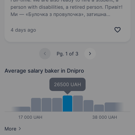
person with disabilities, a retired person. Привіт!
Ми — «Булочка з провулочка», затишна
пекарня в серці Дніпра, де кожен день пахне
свіжою випічкою і теплом домашньої кухні.
4 days ago
Якщо ти мрієш навчитися пекти смачні
хлібобулочні вироби та солодкі кондитерські…
Pg. 1 of 3
Average salary baker
in Dnipro
26500 UAH
17 000 UAH
38 000 UAH
More