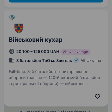
Військовий кухар
20 100 – 125 000 UAH
Above average
3 батальйон ТрО м. Звягель
All Ukraine
Full-time. 3-й батальйон територіальної
оборони (раніше — 140-й окремий батальйон
територіальної оборони) — військове
формування Сил територіальної оборони
Збройних Сил України, у складі 115 окремої
бригади територіальної…