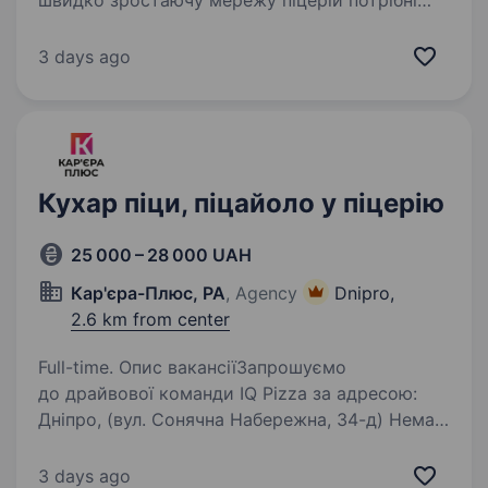
швидко зростаючу мережу піцерій потрібні
працівники! Ми впевнені, що готувати смачну
піцу — легко! Готові цьому навчити і тебе!
3 days ago
ГАРАНТУЄМО ЯКІСНЕ ТА ОПЛАЧУВАНЕ
СТАЖУВАННЯ! Наша…
Кухар піци, піцайоло у піцерію
25 000 – 28 000 UAH
Кар'єра-Плюс, РА
, Agency
Dnipro,
2.6 km from center
Full-time. Опис вакансіїЗапрошуємо
до драйвової команди IQ Pizza за адресою:
Дніпро, (вул. Сонячна Набережна, 34-д) Немає
досвіду? Ми всього навчимо! Маємо зручну
систему навчання та підтримку наставника.
3 days ago