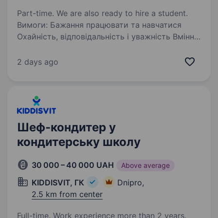
Part-time. We are also ready to hire a student.
Вимоги: Бажання працювати та навчатися
Охайність, відповідальність і уважність Вміння
працювати в команді Досвід роботи
не обов’язковий — всьому навчимо з нуля
2 days ago
Готові розглянути студентів Умови роботи:…
Шеф-кондитер у
кондитерську школу
30 000 – 40 000 UAH
Above average
KIDDISVIT, ГК
Dnipro,
2.5 km from center
Full-time. Work experience more than 2 years.