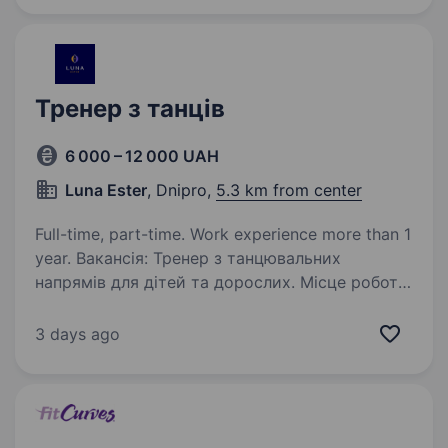
представляє понад 200 світових…
Тренер з танців
6 000 – 12 000 UAH
Luna Ester
, Dnipro,
5.3 km from center
Full-time, part-time. Work experience more than 1
year. Вакансія: Тренер з танцювальних
напрямів для дітей та дорослих. Місце роботи:
Дніпро, р-н Перемога Студія «Luna Ester»
шукає в свою команду тренерів для роботи в
3 days ago
жіночній студії. Ми пропонуємо різноманітні
заняття,…