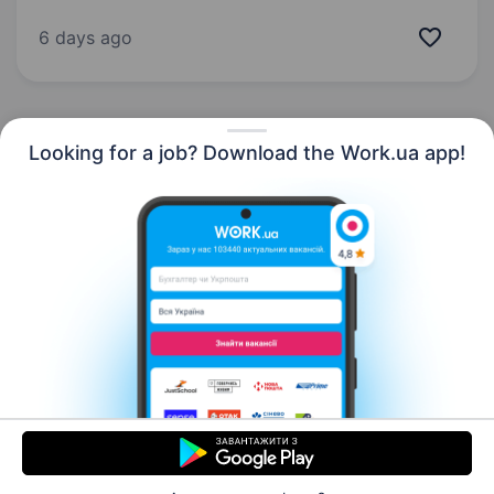
тренувальні протоколи. Розташовані у центрі
міста. Власний мобільний застосунок
6 days ago
та цифрова…
Looking for a job? Download the Work.ua app!
English
Resources
Contact us
About us
Сareer
Work.ua news
Help
Terms of use
For employers