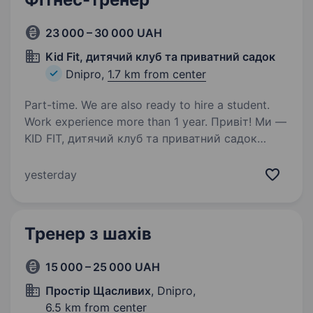
23 000 – 30 000 UAH
Kid Fit, дитячий клуб та приватний садок
Dnipro,
1.7 km from center
Part-time. We are also ready to hire a student.
Work experience more than 1 year. Привіт! Ми —
KID FIT, дитячий клуб та приватний садок
у Дніпрі. Вже понад одинадцять років
ми допомагаємо дітям розкривати свої
yesterday
таланти, розвиватися фізично та емоційно,
а також отримувати море задоволення від
активних…
Тренер з шахів
15 000 – 25 000 UAH
Простір Щасливих
, Dnipro,
6.5 km from center