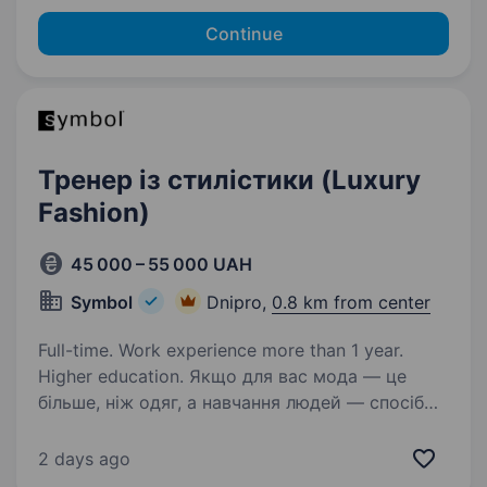
Continue
Тренер із стилістики (Luxury
Fashion)
45 000 – 55 000 UAH
Symbol
Dnipro,
0.8 km from center
Full-time. Work experience more than 1 year.
Higher education. Якщо для вас мода — це
більше, ніж одяг, а навчання людей — спосіб
змінювати їхній професійний рівень, ми будемо
раді знайомству. Symbol — українська
2 days ago
компанія з 27-річною історією, яка