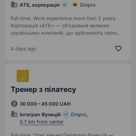
АТБ, корпорація
Dnipro
Full-time. Work experience more than 2 years.
Корпорація «АТБ» — об'єднання великих
українських компаній, що здійснюють свою
діяльність в таких сферах, як управління
активами, роздрібна торгівля, виробництво і
4 days ago
продаж продуктів харчування, логістична
інфраструктура…
Тренер з пілатесу
30 000 – 45 000 UAH
Інтеграл Функцій
Dnipro,
0.7 km from center
Full-time. Опис вакансіїІнтеграл Функцій —