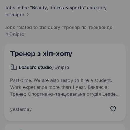
Jobs in the "Beauty, fitness & sports" category
in Dnipro
Jobs related to the query "тренер по тхэквондо"
in Dnipro
Тренер з хіп-хопу
Leaders studio
, Dnipro
Part-time. We are also ready to hire a student.
Work experience more than 1 year. Вакансія:
Тренер Спортивно-танцювальна студія Leaders
шукає тренера з сучасних танців, з хіп-хопу,
а також можливо з суміжних областей
yesterday
(черлідингу, акробатики, джазу, контемпу)
Ми шукаємо талановитого і відданого…