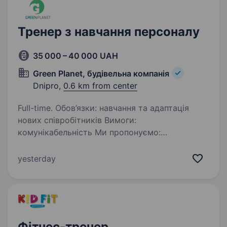
Тренер з навчання персоналу
35 000 – 40 000 UAH
Green Planet, будівельна компанія
Dnipro,
0.6 km from center
Full-time. Обов’язки: навчання та адаптація
нових співробітників Вимоги:
комунікабельність Ми пропонуємо:
Конкурентну заробітну плату Графік роботи:
Пн-Пт, 9−18 Зверніть увагу, що дана посада
yesterday
не передбачає віддаленого…
Фітнес-тренер