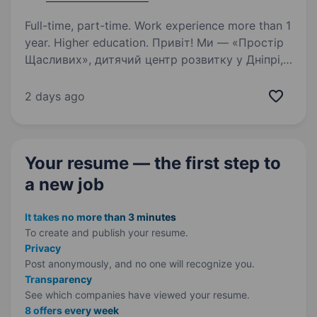
Full-time, part-time. Work experience more than 1
year. Higher education. Привіт! Ми — «Простір
Щасливих», дитячий центр розвитку у Дніпрі,
де діти вчаться з радістю та натхненням.
У нашій творчій майстерні малюють, ліплять,
2 days ago
вивчають англійську, грають у шахи
та розвиваються всебічно…
Your resume — the first step
to
a new job
It takes no more than 3 minutes
To create and publish your
resume.
Privacy
Post anonymously, and no one will recognize you.
Transparency
See which companies have viewed your resume.
8 offers every week