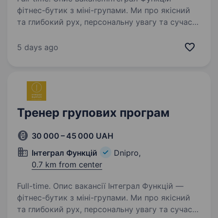
фітнес-бутик з міні-групами. Ми про якісний
та глибокий рух, персональну увагу та сучасні
тренувальні протоколи. Розташовані у центрі
міста. Власний застосунок та цифрова
5 days ago
платформа…
Тренер групових програм
30 000 – 45 000 UAH
Інтеграл Функцій
Dnipro,
0.7 km from center
Full-time. Опис вакансії Інтеграл Функцій —
фітнес-бутик з міні-групами. Ми про якісний
та глибокий рух, персональну увагу та сучасні