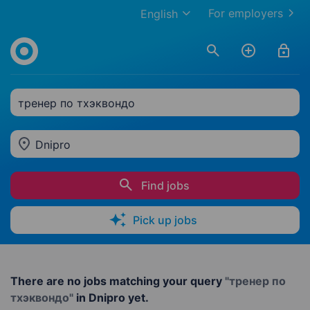
For employers
English
тренер по тхэквондо
Dnipro
Find jobs
Pick up jobs
There are no jobs matching your query
"тренер по
тхэквондо"
in Dnipro yet.