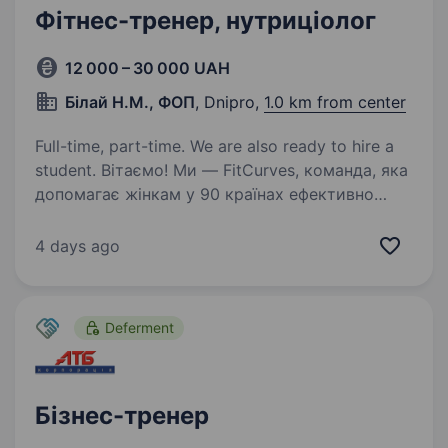
Фітнес-тренер, нутриціолог
12 000 – 30 000 UAH
Білай Н.М., ФОП
, Dnipro,
1.0 km from center
Full-time, part-time. We are also ready to hire a
student. Вітаємо! Ми — FitCurves, команда, яка
допомагає жінкам у 90 країнах ефективно
та без шкоди для здоров’я керувати своєю
вагою та підтримувати форму. Якщо ти хочеш
4 days ago
приєднатися до нас і стати частиною
унікальної системи,…
Deferment
Бізнес-тренер