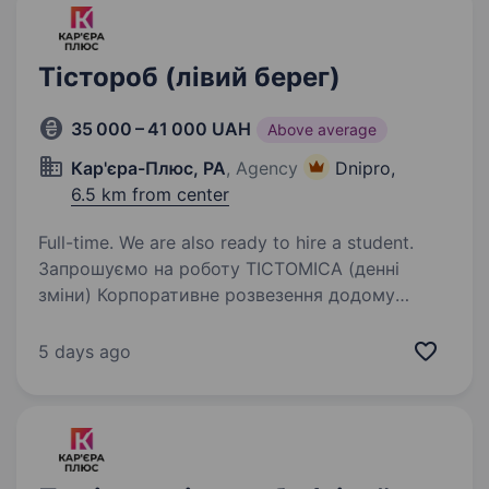
Тістороб (лівий берег)
35 000 – 41 000 UAH
Above average
Кар'єра-Плюс, РА
, Agency
Dnipro,
6.5 km from center
Full-time. We are also ready to hire a student.
Запрошуємо на роботу ТІСТОМІСА (денні
зміни) Корпоративне розвезення додому
Локація: м. Дніпро, вул. Журналістів, 13
Обов’язки: Робота з промисловим тістомісом
5 days ago
Заміс тіста згідно з технологічними картами…