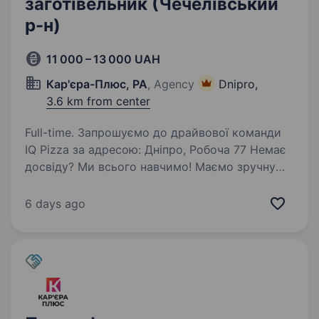
заготівельник (Чечелівський
р-н)
11 000 – 13 000 UAH
Кар'єра-Плюс, РА
, Agency
Dnipro,
3.6 km from center
Full-time. Запрошуємо до драйвової команди
IQ Pizza за адресою: Дніпро, Робоча 77 Немає
досвіду? Ми всього навчимо! Маємо зручну
систему навчання та підтримку наставника.
Якщо ти вже профі — допоможемо
6 days ago
вдосконалити навички…