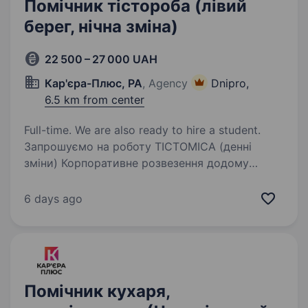
Помічник тістороба (лівий
берег, нічна зміна)
22 500 – 27 000 UAH
Кар'єра-Плюс, РА
, Agency
Dnipro,
6.5 km from center
Full-time. We are also ready to hire a student.
Запрошуємо на роботу ТІСТОМІСА (денні
зміни) Корпоративне розвезення додому
Локація: м. Дніпро, вул. Журналістів, 13
Обов’язки: Робота з промисловим тістомісом
6 days ago
Заміс тіста згідно з технологічними картами …
Помічник кухаря,