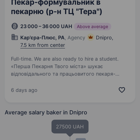
Пекар-формувальник в
пекарню (р-н ТЦ "Тера")
23 000 – 36 000 UAH
Above average
Кар'єра-Плюс, РА
, Agency
Dnipro,
7.5 km from center
Full-time. We are also ready to hire a student.
«Перша Пекарня Твого міста» шукає
відповідального та працьовитого пекаря-
формувальника для роботи в нашій пекарні.
У нас ви зможете отримати унікальний досвід
6 days ago
роботи в дружньому колективі та навчитися
тонкощам випічки…
Average salary baker
in Dnipro
27500 UAH