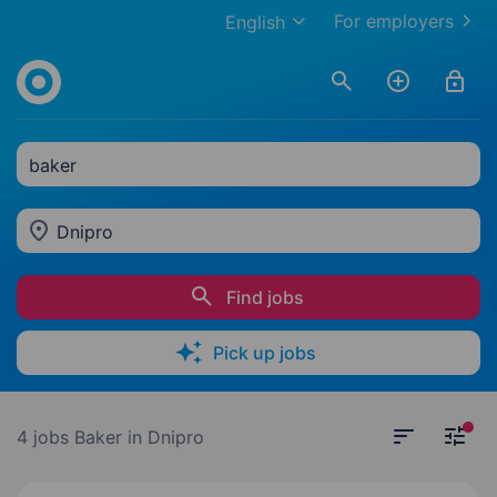
For employers
English
baker
Dnipro
Find jobs
Pick up jobs
4 jobs
Baker in Dnipro