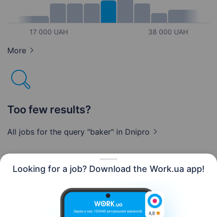
17 000 UAH
38 000 UAH
More
Too few results?
All jobs for the query "baker"
in Dnipro
Looking for a job? Download the Work.ua app!
English