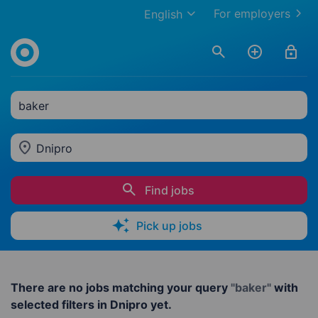
For employers
English
baker
Dnipro
Find jobs
Pick up jobs
There are no jobs matching your query
"baker"
with
selected filters in Dnipro yet.