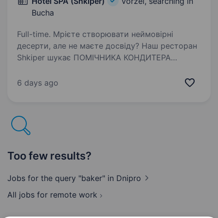
Hotel SPA (Shkiper)
Vorzel, searching in
Bucha
Full-time. Мрієте створювати неймовірні
десерти, але не маєте досвіду? Наш ресторан
Shkiper шукає ПОМІЧНИКА КОНДИТЕРА
та готовий усього навчити з нуля!
Ми пропонуємо: Графік роботи: гнучкий, є
6 days ago
можливість поєднувати з навчанням…
Too few results?
Jobs for the query "baker"
in Dnipro
All jobs for remote work