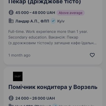
Пекар (дріжджове тісто)
45 000 – 48 000 UAH
Above average
Ландар А.П., ФЛП
Kyiv
Full-time. Work experience more than 1 year.
Secondary education. Вакансія: Пекар
(з дрожжовим тістом)у затишне кафе-їдальню.
Хочеш працювати там, де запах свіжої випічки
зустрічає гостей щодня? Тоді ми шукаємо
1 month ago
саме тебе! Печерськ, ст. м. Звіринецька, вул.
Підвисоцького, 4а Що для…
Помічник кондитера у Ворзель
24 000 – 26 000 UAH