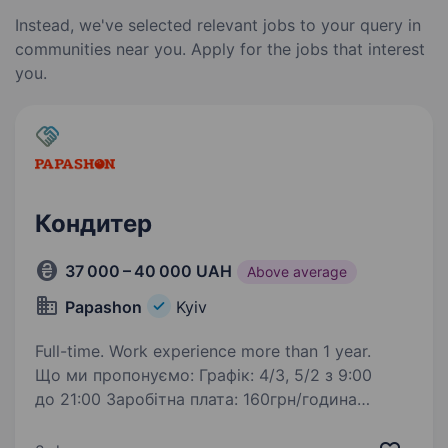
Instead, we've selected relevant jobs to your query in
communities near you. Apply for the jobs that interest
you.
Кондитер
37 000 – 40 000 UAH
Above average
Papashon
Kyiv
Full-time. Work experience more than 1 year.
Що ми пропонуємо: Графік: 4/3, 5/2 з 9:00
до 21:00 Заробітна плата: 160грн/година
(1920грн/зміна) Офіційне працевлаштування
Безкоштовне харчування Що ми очікуємо від