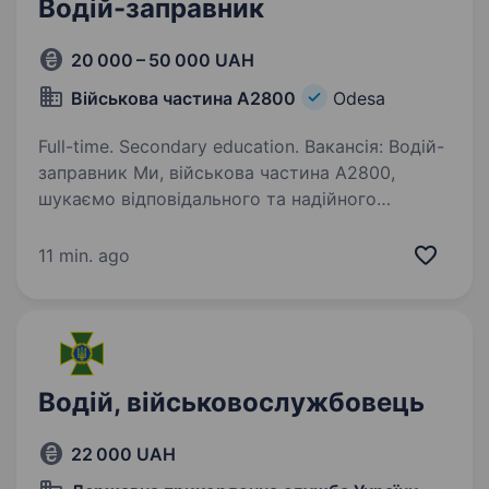
Водій-заправник
20 000 – 50 000 UAH
Військова частина А2800
Odesa
Full-time. Secondary education. Вакансія: Водій-
заправник Ми, військова частина А2800,
шукаємо відповідального та надійного
кандидата на посаду Водія-заправника. Якщо
ви шукаєте викликів та готові приєднатися
11 min. ago
до нашої команди, ми раді запросити…
Водій, військовослужбовець
22 000 UAH