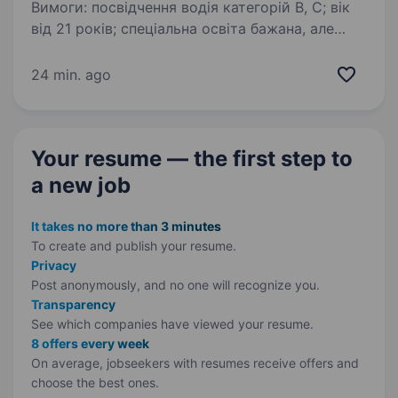
Вимоги: посвідчення водія категорій B, C; вік
від 21 років; спеціальна освіта бажана, але
не обов’язкова; досвід роботи в ШМД, ДСНС
вітається, але не обовʼязковий; обов’язковий
24 min. ago
рівень медичної підготовки…
Your resume — the first step
to
a new job
It takes no more than 3 minutes
To create and publish your
resume.
Privacy
Post anonymously, and no one will recognize you.
Transparency
See which companies have viewed your resume.
8 offers every week
On average, jobseekers with resumes receive offers and
choose the best ones.