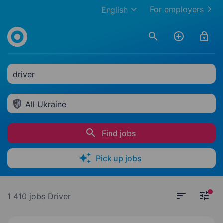
For employers
English
driver
All Ukraine
Find jobs
Pick up jobs
1 410 jobs
Driver