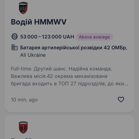
Водій HMMWV
53 000 – 123 000 UAH
Above average
Батарея артилерійської розвідки 42 ОМБр
,
All Ukraine
Full-time. Другий шанс. Надійна команда.
Важлива місія.42 окрема механізована
бригада входить в ТОП 27 підрозділів, до яких
військовослужбовці можуть повернутися
після самовільного залишення частини.
10 min. ago
Ми розуміємо, що життєві…