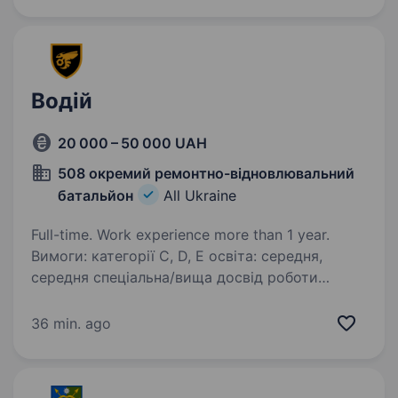
Водій
20 000 – 50 000 UAH
508 окремий ремонтно-відновлювальний
батальйон
All Ukraine
Full-time. Work experience more than 1 year.
Вимоги: категорії C, D, E освіта: середня,
середня спеціальна/вища досвід роботи
у сфері від 3 і більше років досвід перевезень
вантажів і технічного обслуговування
36 min. ago
автомобіля Умови роботи: офіційна…