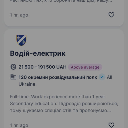
частиною тих, хто боронить наш дім, нашу
свободу і наше завтра. Привіт! Ми раді
запросити до команди водія Обов’язки
1 hr. ago
керування закріпленою…
Водій-електрик
21 500 – 191 500 UAH
Above average
120 окремий розвідувальний полк
All
Ukraine
Full-time. Work experience more than 1 year.
Secondary education. Підрозділ розширюються,
тому шукаємо спеціалістів та пропонуємо
долучитися до служби у складі роти технічних
засобів розвідки (ТЗР) 120-го окремого
1 hr. ago