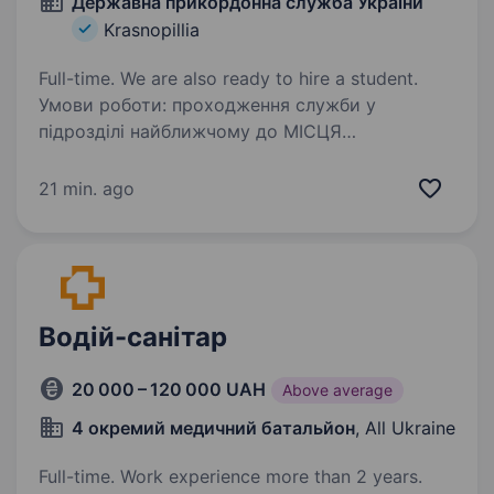
Державна прикордонна служба України
Krasnopillia
Full-time. We are also ready to hire a student.
Умови роботи: проходження служби у
підрозділі найближчому до МІСЦЯ
ПРОЖИВАННЯ (Сумська обл.); індивідуальний
графік роботи в залежності від посади та
21 min. ago
підрозділу; військова служба за контрактом;
всі соціальні…
Водій-санітар
20 000 – 120 000 UAH
Above average
4 окремий медичний батальйон
, All Ukraine
Full-time. Work experience more than 2 years.