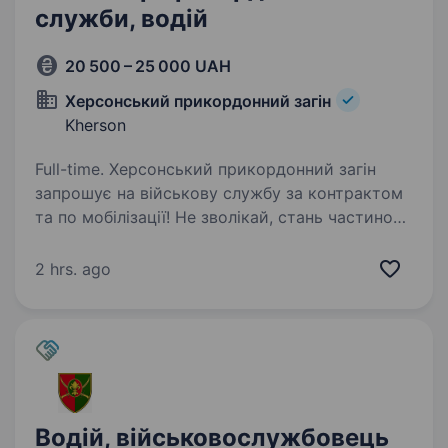
служби, водій
20 500 – 25 000 UAH
Херсонський прикордонний загін
Kherson
Full-time. Херсонський прикордонний загін
запрошує на військову службу за контрактом
та по мобілізації! Не зволікай, стань частиною
історії України! Долучайся до тих, хто
виборює Перемогу вже сьогодні! Херсонський
2 hrs. ago
прикордонний…
Водій, військовослужбовець