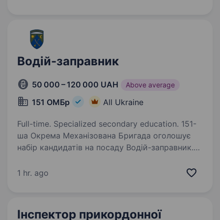
розвідувального полку. Набираємо
спеціалістів на посаду «водія-електрика»,…
Водій-заправник
50 000 – 120 000 UAH
Above average
151 ОМБр
All Ukraine
Full-time. Specialized secondary education. 151-
ша Окрема Механізована Бригада оголошує
набір кандидатів на посаду Водій-заправник.
Ваші обов’язки включатимуть забезпечення
своєчасної доставки та заправки паливно-
1 hr. ago
мастильних матеріалів, від яких залежить
мобільність…
Інспектор прикордонної