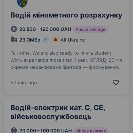
Водій мінометного розрахунку
20 800 – 190 000 UAH
Above average
23 ОМБр
All Ukraine
Full-time. We are also ready to hire a student.
Work experience more than 1 year. ОГЛЯД: 23-тя
окрема механізована бригада — формування
механізованих військ у складі Сухопутних
Військ Збройних Сил України. Бригада була
50 min. ago
сформована в січні 2023 року, в даний час
приймає активну участь в бойових…
Водій-електрик кат. С, СЕ,
військовослужбовець
20 000 – 100 000 UAH
Above average