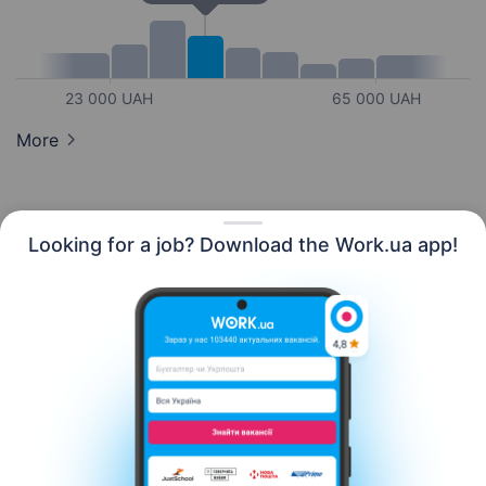
23 000 UAH
65 000 UAH
More
Looking for a job? Download the Work.ua app!
English
Resources
Contact us
About us
Сareer
Work.ua news
Help
Terms of use