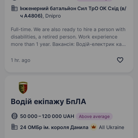
Інженерний батальйон Сил ТрО ОК Схід (в/
ч А4806)
, Dnipro
Full-time. We are also ready to hire a person with
disabilities, a retired person. Work experience
more than 1 year. Вакансія: Водій-електрик кат.
С, СЕ. Військовослужбовець. Місце роботи:
Дніпро.(передмістя) Опис вакансії: Компанія
1 hr. ago
«Інженерний батальйон Сил ТрО ОК Схід»
шукає водія-електрика з категоріями С та СЕ,
військова служба…
Водій екіпажу БпЛА
50 000 – 120 000 UAH
Above average
24 ОМБр ім. короля Данила
All Ukraine