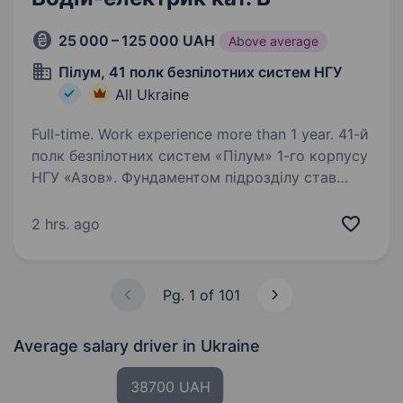
25 000 – 125 000 UAH
Above average
Пілум, 41 полк безпілотних систем НГУ
All Ukraine
Full-time. Work experience more than 1 year. 41-й
полк безпілотних систем «Пілум» 1-го корпусу
НГУ «Азов». Фундаментом підрозділу став
батальйон безпілотних систем корпусу «Азов»,
який відтепер розширився до полку
2 hrs. ago
та активно залучає нових спеціалістів
до своїх…
Pg. 1 of 101
Average salary driver
in Ukraine
38700 UAH