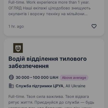
Full-time. Work experience more than 1 year.
ОГЛЯД Наші екіпажі цілодобово знищують
окупантів і ворожу техніку на мільйони
доларів. Екіпажам потрібні водії, щоб
доставляти їх на роботу і підтримувати
1 hr. ago
техніку в справному стані. Вакансія
передбачає службу в роті…
Водій відділення тилового
забезпечення
30 000 – 100 000 UAH
Above average
Служба підтримки ЦРУА
, All Ukraine
Full-time. Твоя сила важлива. Твоя відвага
рятує життя. Приєднуйся до служби — будь