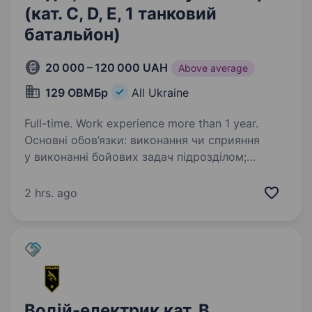
(кат. C, D, E, 1 танковий
батальйон)
20 000 – 120 000 UAH
Above average
129 ОВМБр
All Ukraine
Full-time. Work experience more than 1 year.
Основні обов’язки: виконання чи сприяння
у виконанні бойових задач підрозділом;
готовність працювати безпосередньо в зоні
активних бойових дій; високий рівень
2 hrs. ago
мотивації та стресостійкості. Обов‘язкові
вимоги:…
Водій-електрик кат. B