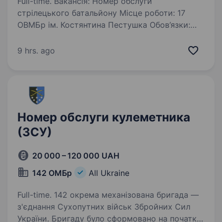
Full-time. Вакансія: Номер обслуги
стрілецького батальйону Місце роботи: 17
ОВМБр ім. Костянтина Пестушка Обов’язки:
Забезпечення вчасного та ефективного
обслуговування воїнів стрілецького
9 hrs. ago
батальйону з усіма необхідними…
Номер обслуги кулеметника
(ЗСУ)
20 000 – 120 000 UAH
142 ОМБр
All Ukraine
Full-time. 142 окрема механізована бригада —
з'єднання Сухопутних військ Збройних Сил
України. Бригаду було сформовано на початку