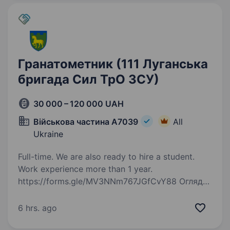
Гранатометник (111 Луганська
бригада Сил ТрО ЗСУ)
30 000 – 120 000 UAH
Військова частина А7039
All
Ukraine
Full-time. We are also ready to hire a student.
Work experience more than 1 year.
https://forms.gle/MV3NNm767JGfCvY88 Огляд
111-та окрема бригада територіальної
оборони — формування Сил територіальної
6 hrs. ago
оборони України. Обов’язки виконання