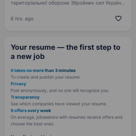
територіальної оборони Збройних сил України
у місті Суми. Підрозділи 117-тої обр ТрО
з першого дня повномасштабного вторгнення
6 hrs. ago
брали активну участь у обороні…
Your resume — the first step
to
a new job
It takes no more than 3 minutes
To create and publish your
resume.
Privacy
Post anonymously, and no one will recognize you.
Transparency
See which companies have viewed your resume.
8 offers every week
On average, jobseekers with resumes receive offers and
choose the best ones.