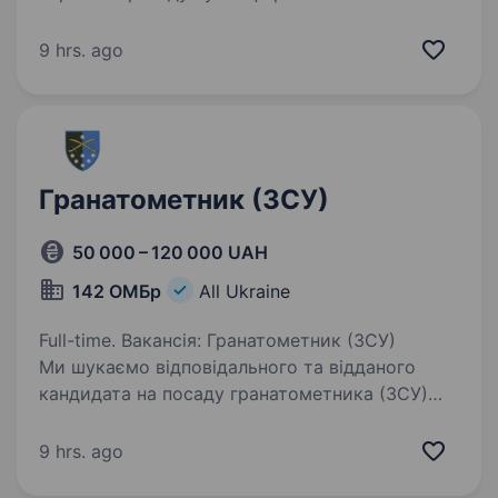
2023 року у Харківській області. Якщо
ти фахівець своєї справи з досвідом, яким
9 hrs. ago
готовий поділитись…
Гранатометник (ЗСУ)
50 000 – 120 000 UAH
142 ОМБр
All Ukraine
Full-time. Вакансія: Гранатометник (ЗСУ)
Ми шукаємо відповідального та відданого
кандидата на посаду гранатометника (ЗСУ)
у складі нашої військової одиниці. Основні
обов’язки включають підготовку та ефективне
9 hrs. ago
використання…