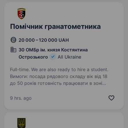
Помічник гранатометника
20 000 – 120 000 UAH
30 ОМБр ім. князя Костянтина
Острозького
All Ukraine
Full-time. We are also ready to hire a student.
Вимоги: посада рядового складу вік від 18
до 50 років готовність працювати в зоні
ведення активних бойових дій наявність
бойового досвіду буде перевагою постійне
9 hrs. ago
удосконалення навичок поводження зі
зброєю…