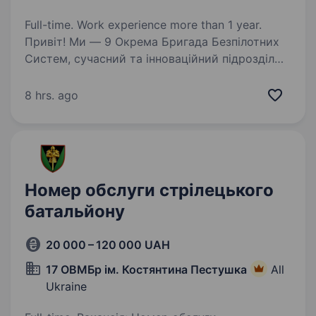
Full-time. Work experience more than 1 year.
Привіт! Ми — 9 Окрема Бригада Безпілотних
Систем, сучасний та інноваційний підрозділ
Збройних Сил України, який поєднує бойовий
досвід зі впровадженням передових
8 hrs. ago
технологій. Якщо ти хочеш стати частиною
команди,…
Номер обслуги стрілецького
батальйону
20 000 – 120 000 UAH
17 ОВМБр ім. Костянтина Пестушка
All
Ukraine