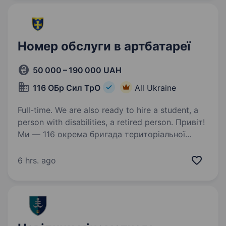
бойових завдань у складі підрозділу постійне
підтримання…
Номер обслуги в артбатареї
50 000 – 190 000 UAH
116 ОБр Сил ТрО
All Ukraine
Full-time. We are also ready to hire a student, a
person with disabilities, a retired person. Привіт!
Ми — 116 окрема бригада територіальної
оборони Збройних Сил України, сучасний
та професійний підрозділ, який об'єднує
6 hrs. ago
патріотів та однодумців, готових захищати
рідну землю. Якщо ти хочеш зробити свій
внесок…