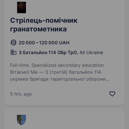
Стрілець-помічник
гранатометника
20 000 – 120 000 UAH
3 батальйон 114 ОБр ТрО
, All Ukraine
Full-time. Specialized secondary education.
Вітаємо! Ми — 3 (третій) батальйон 114
окремої бригади територіальної оборони
Збройних Сил України, бойовий підрозділ,
який стоїть на захисті нашої країни і її
5 hrs. ago
громадян. Батальон бригади залучений
на напрямках на…