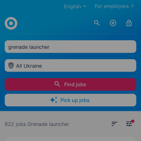
For employers
English
grenade launcher
All Ukraine
Find jobs
Pick up jobs
822 jobs
Grenade launcher