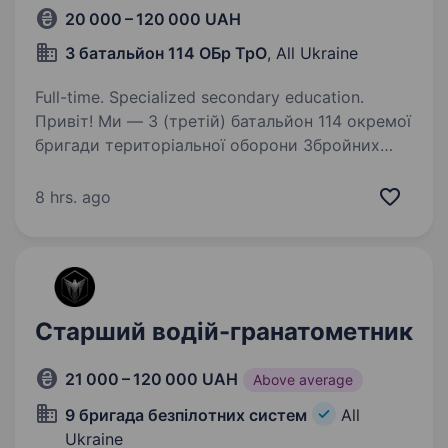
20 000 – 120 000 UAH
3 батальйон 114 ОБр ТрО
, All Ukraine
Full-time. Specialized secondary education.
Привіт! Ми — 3 (третій) батальйон 114 окремої
бригади територіальної оборони Збройних
Сил України, бойовий підрозділ, який стоїть
на захисті нашої країни і її громадян. Якщо
8 hrs. ago
відчуваєш покликання служити, маєш
відповідальність…
Старший водій-гранатометник
21 000 – 120 000 UAH
Above average
9 бригада безпілотних систем
All
Ukraine