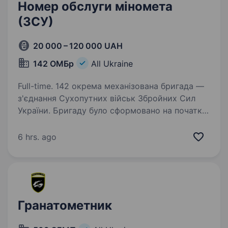
Номер обслуги міномета
(ЗСУ)
20 000 – 120 000 UAH
142 ОМБр
All Ukraine
Full-time. 142 окрема механізована бригада —
з'єднання Сухопутних військ Збройних Сил
України. Бригаду було сформовано на початку
2023 року у Харківській області. Якщо
ти фахівець своєї справи з досвідом, яким
6 hrs. ago
готовий поділитись…
Гранатометник