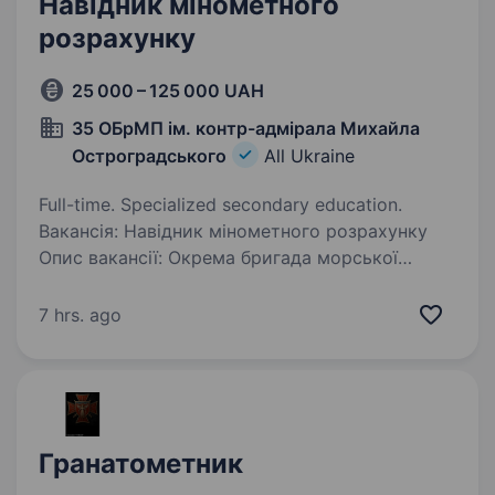
Навідник мінометного
розрахунку
25 000 – 125 000 UAH
35 ОБрМП ім. контр-адмірала Михайла
Остроградського
All Ukraine
Full-time. Specialized secondary education.
Вакансія: Навідник мінометного розрахунку
Опис вакансії: Окрема бригада морської
піхоти ім. контр-адмірала Михайла
Остроградського» шукає спеціаліста
7 hrs. ago
на посаду Навідника мінометного розрахунку.
Обов’язки: Розрахунок…
Гранатометник