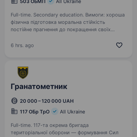
503 ОБМП
All Ukraine
Full-time. Secondary education. Вимоги: хороша
фізична підготовка моральна стійкість
постійне прагнення до покращення своїх
навичок та бажання навчатись вміння
працювати в команді вік від 18 до 45 років
6 hrs. ago
готовність до проходження військової…
Гранатометник
20 000 – 120 000 UAH
117 ОБр ТрО
All Ukraine
Full-time. 117-та окрема бригада
територіальної оборони — формування Сил