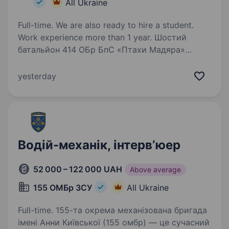
All Ukraine
Full-time. We are also ready to hire a student.
Work experience more than 1 year. Шостий
батальйон 414 ОБр БпС «Птахи Мадяра»
Ми шукаємо фотографа або відеографа, який
допоможе показати справжню роботу одного
yesterday
з найтехнологічніших підрозділів Сил оборони
України. Якщо ти вмієш через кадр
передавати…
Водій-механік, інтервʼюер
52 000 – 122 000 UAH
Above average
155 ОМБр ЗСУ
All Ukraine
Full-time. 155-та окрема механізована бригада
імені Анни Київської (155 омбр) — це сучасний