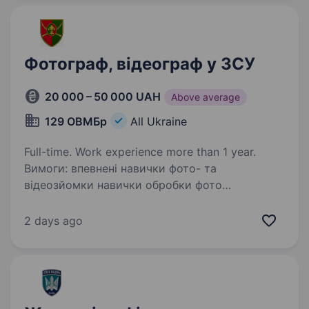
Фотограф, відеограф у ЗСУ
20 000 – 50 000 UAH
Above average
129 ОВМБр
All Ukraine
Full-time. Work experience more than 1 year.
Вимоги: впевнені навички фото- та
відеозйомки навички обробки фото
(Lightroom/Photoshop/аналог) та монтажу
відео (DaVinci Resolve/Adobe Premiere Pro/Final
2 days ago
Cut Pro/аналог) креативність, відповідальність,
дисциплінованість,…