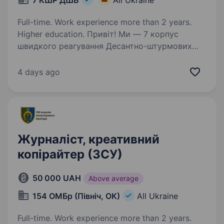
7 КШР ДШВ
All Ukraine
Full-time. Work experience more than 2 years.
Higher education. Привіт! Ми — 7 корпус
швидкого реагування Десантно-штурмових
військ Збройних Сил України, команда
професіоналів, які поєднують мужність,
4 days ago
інновації та найсучасніші технології у захисті
нашої країни. Якщо ти хочеш…
Журналіст, креативний
копірайтер (ЗСУ)
50 000 UAH
Above average
154 ОМБр (Північ, ОК)
All Ukraine
Full-time. Work experience more than 2 years.