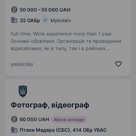
50 000 – 55 000 UAH
32 ОАБр
Mykolaiv
Full-time. Work experience more than 1 year.
Основні обов’язки: Організація та проведення
відеозйомки, як в тилу, так і в районах
виконання бойових завдань (налаштування
камери, світла, звуку). Монтаж відео
yesterday
відповідно до технічного завдання або
сценарію:…
Фотограф, відеограф
60 000 UAH
Above average
Птахи Мадяра (СБС), 414 ОБр УБАС