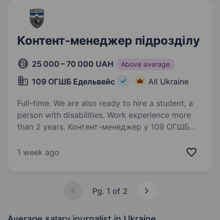
Контент-менеджер підрозділу
25 000 – 70 000 UAH
Above average
109 ОГШБ Едельвейс
All Ukraine
Full-time. We are also ready to hire a student, a
person with disabilities. Work experience more
than 2 years. Контент-менеджер у 109 ОГШБ
«Едельвейс«Шукаємо не просто фахівця,
а свого по духу.109-й окремий гірсько-
1 week ago
штурмовий батальйон «Едельвейс» шукає
контент-менеджера, який зможе передати
екшин, дух і вайб наших бійців —…
Pg. 1 of 2
Average salary journalist
in Ukraine