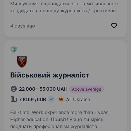
Ми шукаємо відповідального та мотивованого
кандидата на посаду журналіста / креативного
копірайтера у відділення комунікацій у складі
154-ї окремої механізованої бригади 16-го
4 days ago
армійського корпусу Оперативного
командування…
Військовий журналіст
22 000 – 55 000 UAH
Above average
7 КШР ДШВ
All Ukraine
Full-time. Work experience more than 1 year.
Higher education. Привіт! Якщо ти мрієш
поєднати професіоналізм журналіста