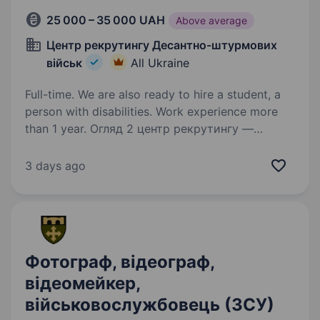
25 000 – 35 000 UAH
Above average
Центр рекрутингу Десантно-штурмових
військ
All Ukraine
Full-time. We are also ready to hire a student, a
person with disabilities. Work experience more
than 1 year. Огляд 2 центр рекрутингу —
складова Десантно-штурмових військ ЗС
України, яка допомагає цивільним особам
3 days ago
долучитися до підрозділів ДШВ. Наша команда
складається з досвідчених менеджерів, які
пройшли службу в різних…
Фотограф, відеограф,
відеомейкер,
військовослужбовець (ЗСУ)