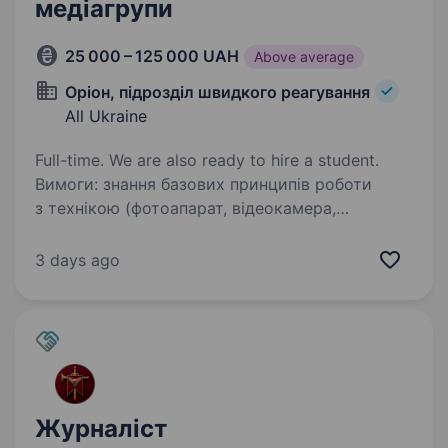
медіагрупи
25 000 – 125 000 UAH
Above average
Оріон, підрозділ швидкого реагування
All Ukraine
Full-time. We are also ready to hire a student.
Вимоги: знання базових принципів роботи
з технікою (фотоапарат, відеокамера,
смартфон) базові навички монтажу
відеоматеріалів досвід у фото- чи відеозйомці
3 days ago
(робота в медіа, студіях, SMM або фрилансі
буде…
Журналіст