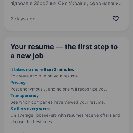
підрозділ Збройних Сил України, сформований
для захисту територіальної цілісності нашої
держави. Вакансія передбачає службу у
2 days ago
відділенні…
Your resume — the first step
to
a new job
It takes no more than 3 minutes
To create and publish your
resume.
Privacy
Post anonymously, and no one will recognize you.
Transparency
See which companies have viewed your resume.
8 offers every week
On average, jobseekers with resumes receive offers and
choose the best ones.