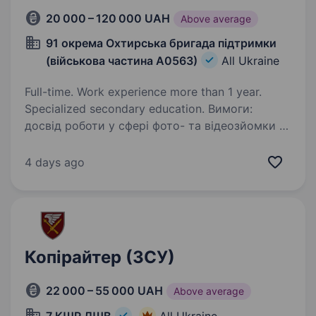
20 000 – 120 000 UAH
Above average
91 окрема Охтирська бригада підтримки
(військова частина А0563)
All Ukraine
Full-time. Work experience more than 1 year.
Specialized secondary education. Вимоги:
досвід роботи у сфері фото- та відеозйомки у
різних жанрах та форматах (репортаж,
інтерв'ю, документалістика, промо); знання
4 days ago
технологій та наявність досвіду створення
відео різних жанрів та форматів…
Копірайтер (ЗСУ)
22 000 – 55 000 UAH
Above average