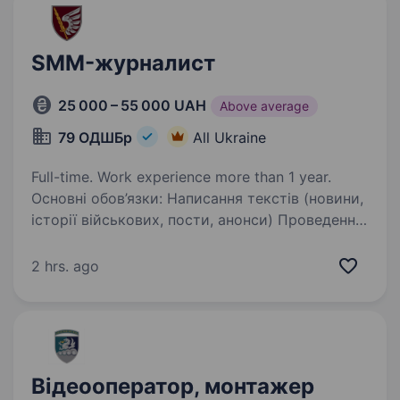
SMM-журналист
25 000 – 55 000 UAH
Above average
79 ОДШБр
All Ukraine
Full-time. Work experience more than 1 year.
Основні обов’язки: Написання текстів (новини,
історії військових, пости, анонси) Проведення
інтерв'ю з військовослужбовцями
За потреби — публікація та ведення соцмереж
2 hrs. ago
Вимоги: Впевнене володіння письмовою…
Відеооператор, монтажер