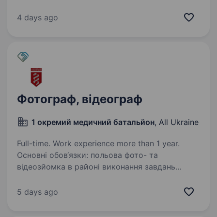
з важливою місією — інформувати про події
на передовій і бути голосом справжніх героїв,
4 days ago
тоді вакансія військового журналіста у 7
корпусі швидкого реагування…
Фотограф, відеограф
1 окремий медичний батальйон
, All Ukraine
Full-time. Work experience more than 1 year.
Основні обов‘язки: польова фото- та
відеозйомка в районі виконання завдань
документування діяльності підрозділу
(репортаж, бойова робота, побут) зйомка
5 days ago
фото- та відеоконтенту для соцмереж
підготовка матеріалів…