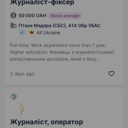
Журналіст-фіксер
50 000 UAH
Above average
Птахи Мадяра (СБС), 414 ОБр УБАС
All Ukraine
Full-time. Work experience more than 1 year.
Higher education. Фахівець з журналістським/
репортерським досвідом, який з боку
підрозділу допомагатиме представникам ЗМІ
організовувати зйомки. Обов’язки: комунікація
2 days ago
з представниками ЗМІ допомога в організації
зйомок розробка…
Журналіст, оператор