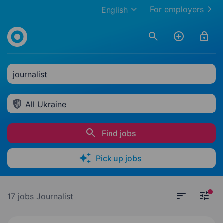
For employers
English
journalist
All Ukraine
Find jobs
Pick up jobs
17 jobs
Journalist