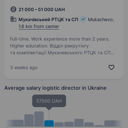
21 000 – 51 000 UAH
Мукачівський РТЦК та СП
Mukachevo,
1.6 km from center
Full-time. Work experience more than 2 years.
Higher education. Відділ рекрутінгу
та комплектації Мукачевського РТЦК та СП
займається підбором кандидатів для
проходження військової служби
3 weeks ago
за контрактом в Збройних Силах України
та Мукачевському районному
територіальному центрі…
Average salary logistic director
in Ukraine
57500 UAH