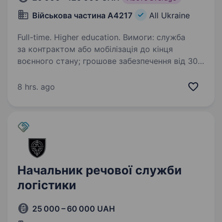
Військова частина А4217
All Ukraine
Full-time. Higher education. Вимоги: служба
за контрактом або мобілізація до кінця
воєнного стану; грошове забезпечення від 30
000 до 120 000 грн/міс, залежно від напрямку
служби та зони виконання завдань; повне
8 hrs. ago
забезпечення формою,…
Начальник речової служби
логістики
25 000 – 60 000 UAH