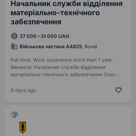
Начальник служби відділення
матеріально-технічного
забезпечення
27 000 – 31 000 UAH
Військова частина А4825
, Kovel
Full-time. Work experience more than 1 year.
Вакансія: Начальник служби відділення
матеріально-технічного забезпечення Опис
посади: Ми шукаємо відповідального
та досвідченого начальника служби відділення
6 days ago
матеріально-технічного забезпечення. Ваша
основна задача —…