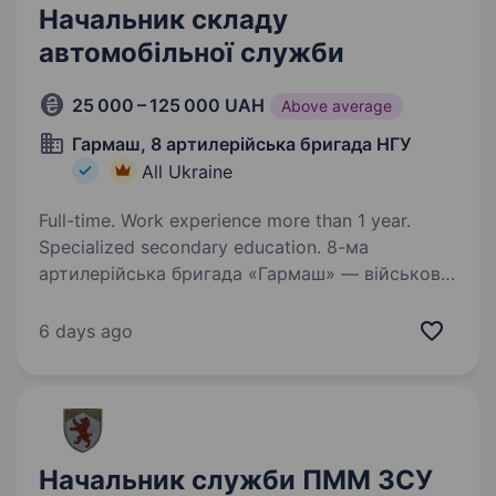
Начальник складу
автомобільної служби
25 000 – 125 000 UAH
Above average
Гармаш, 8 артилерійська бригада НГУ
All Ukraine
Full-time. Work experience more than 1 year.
Specialized secondary education. 8-ма
артилерійська бригада «Гармаш» — військове
формування, що входить до складу 1-го
корпусу Національної гвардії України «Азов».
6 days ago
Новостворена бригада, сформована
досвідченими азовськими артилеристами,
наразі набирає…
Начальник служби ПММ ЗСУ