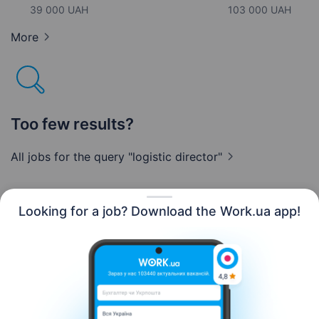
39 000 UAH
103 000 UAH
More
Too few results?
All jobs for the query "logistic
director"
Looking for a job? Download the Work.ua app!
English