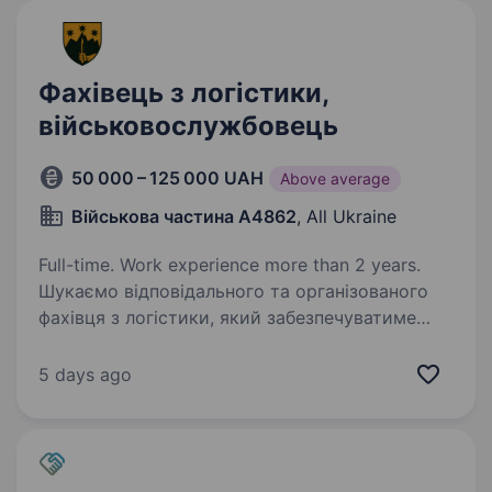
Фахівець з логістики,
військовослужбовець
50 000 – 125 000 UAH
Above average
Військова частина А4862
, All Ukraine
Full-time. Work experience more than 2 years.
Шукаємо відповідального та організованого
фахівця з логістики, який забезпечуватиме
ефективне та безперебійне постачання
нашому підрозділу — 425 окремому
5 days ago
штурмовому полку «Скала». Якщо ви вмієте
планувати, керувати…