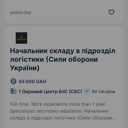
батальйон безпілотних систем корпусу «Азов»,
який відтепер розширився до полку
yesterday
та активно залучає нових спеціалістів
до своїх…
Начальник складу в підрозділ
логістики (Сили оборони
України)
50 000 UAH
1 Окремий Центр БпС (СБС)
All Ukraine
Full-time. Work experience more than 1 year.
Specialized secondary education. Начальник
складу в підрозділ логістики (Сили Оборони
України) Пропонуємо службу та роботу