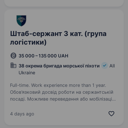
підхід та бойове братерство. Ми запрошує…
Штаб-сержант 3 кат. (група
логістики)
35 000 – 135 000 UAH
38 окрема бригада морської піхоти
All
Ukraine
Full-time. Work experience more than 1 year.
Обов’язковий досвід роботи на сержантській
посаді. Можливе переведення або мобілізація
за наявності відповідного військового звання.
38-ма окрема бригада морської піхоти —
4 days ago
елітний підрозділ у складі Військово-
Морських…