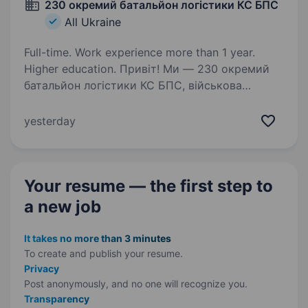
230 окремий батальйон логістики КС БПС
All Ukraine
Full-time. Work experience more than 1 year.
Higher education. Привіт! Ми — 230 окремий
батальйон логістики КС БПС, військова
частина А5066, і зараз шукаємо Начальника
речової служби логістики, який готовий
yesterday
долучитися до нашої команди по всій Україні.
Якщо ти маєш досвід у логістиці,…
Your resume — the first step
to
a new job
It takes no more than 3 minutes
To create and publish your
resume.
Privacy
Post anonymously, and no one will recognize you.
Transparency