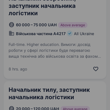
заступник начальника
логістики
60 000 – 75 000 UAH
Above average
Військова частина А4217
All Ukraine
Full-time. Higher education. Вимоги: досвід
роботи у сфері логістики буде перевагою
вища технічна або військова освіта за фахом
офіцерське звання буде суттєвою перевагою
вміння роботи з ПК в основних офісних
8 hrs. ago
програмах вміння та досвід…
Начальник тилу, заступник
начальника логістики
20 000 – 120 000 UAH
Above average