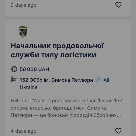
в новітньому роді військ — Силах Безпілотних
2 days ago
Систем. Наш підрозділ — 1-й Окремий Центр
БпС — це перший у світі підрозділ…
Начальник продовольчої
служби тилу логістики
50 000 UAH
152 ОЄБр ім. Симона Петлюри
All
Ukraine
Full-time. Work experience more than 1 year. 152
окрема єгерська бригада імені Симона
Петлюри — це бойовий підрозділ Збройних
Сил України, який виконує завдання із захисту
держави, поєднуючи професіоналізм, сучасний
4 days ago