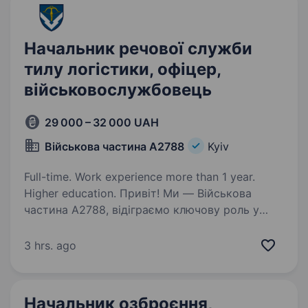
Начальник речової служби
тилу логістики, офіцер,
військовослужбовець
29 000 – 32 000 UAH
Військова частина А2788
Kyiv
Full-time. Work experience more than 1 year.
Higher education. Привіт! Ми — Військова
частина А2788, відіграємо ключову роль у
підтримці бойової готовності та ефективності
нашої армії. Якщо ти відповідальний,
3 hrs. ago
організований і готовий служити,
забезпечуючи безперебійну роботу…
Начальник озброєння,