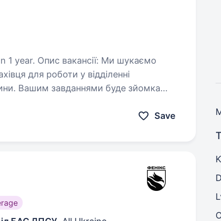
ії: Ми шукаємо
ахівця для роботи у відділенні
тини. Вашим завданнями буде зйомка
 обробка отриманих фото-…
Save
T
K
D
L
erage