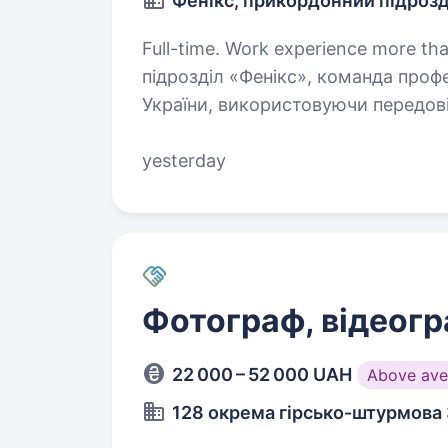
Фенікс, прикордонний підроз
Full-time. Work experience more than 5 years. Привіт! М
підрозділ «Фенікс», команда профес
України, використовуючи передові 
ти хочеш долучитися до важливої
yesterday
Фотограф, відеог
22 000 – 52 000 UAH
Above ave
128 окрема гірсько-штурмова