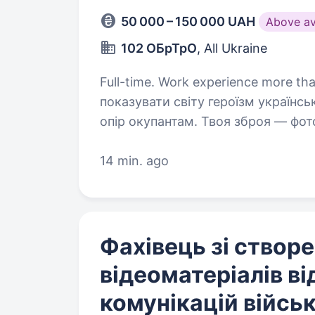
50 000 – 150 000 UAH
Above a
102 ОБрТрО
, All Ukraine
Full-time. Work experience more than 1 year. Твоя робота —
показувати світу героїзм українськ
опір окупантам. Твоя зброя — фотоа
окремої бригади територіальної 
14 min. ago
Фахівець зі створе
відеоматеріалів ві
комунікацій війсь