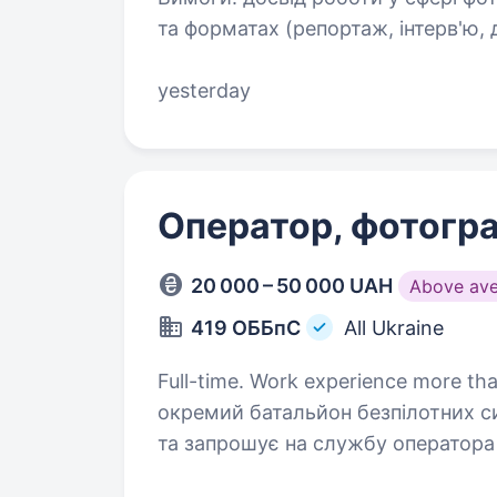
та форматах (репортаж, інтерв'ю, док
технологій та наявність досвіду с
та форматів…
yesterday
Оператор, фотогр
20 000 – 50 000 UAH
Above av
419 ОББпС
All Ukraine
Full-time. Work experience more than 
окремий батальйон безпілотних 
та запрошує на службу оператора / фотографа. Ваша
історію нашої боротьби, створюва