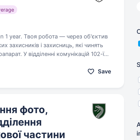
verage
C
 через об'єктив
их захисників і захисниць, які чинять
парат. У відділенні комунікацій 102-ї
оборони…
S
Save
ння фото,
дділення
A
кової частини
i