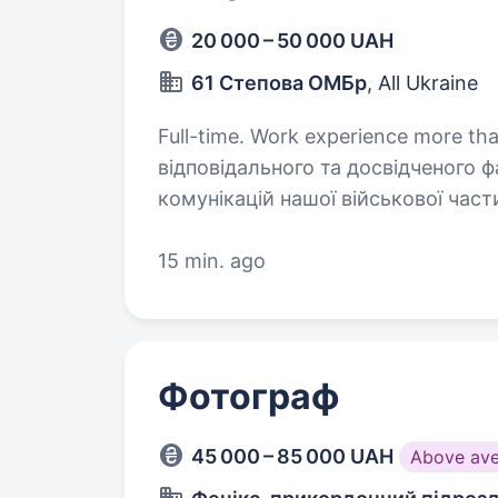
20 000 – 50 000 UAH
61 Степова ОМБр
, All Ukraine
Full-time. Work experience more than 1 year. Опис ваканс
відповідального та досвідченого ф
комунікацій нашої військової час
якісного відео та фотоматеріалу,
15 min. ago
Фотограф
45 000 – 85 000 UAH
Above av