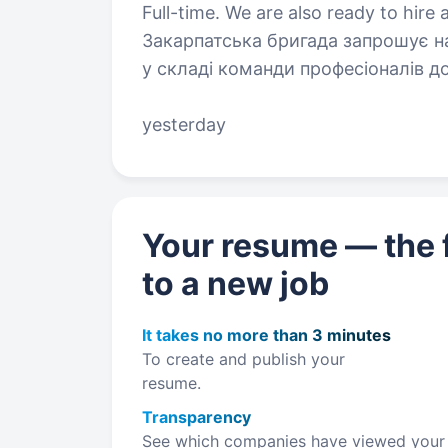
Full-time. We are also ready to hire a student. 128 окрема 
Закарпатська бригада запрошує н
у складі команди професіоналів 
в ЗМІ та соціальних мережах, та 
yesterday
Your resume — the f
to a new job
It takes no more than 3 minutes
To create and publish your
resume.
Transparency
See which companies have viewed your