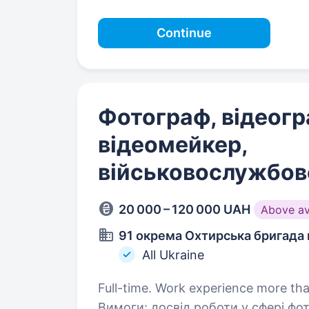
Continue
Фотограф, відеогр
відеомейкер,
військовослужбов
20 000 – 120 000 UAH
Above a
91 окрема Охтирська бригада 
All Ukraine
Full-time. Work experience more tha
Вимоги: досвід роботи у сфері фото- та відеозйомки у різних жанрах