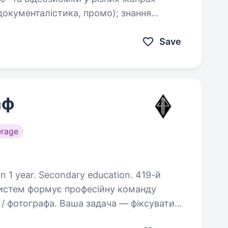
ументалістика, промо); знання
творення відео різних жанрів
Save
аф
erage
1 year. Secondary education. 419-й
систем формує професійну команду
 задача — фіксувати
ти потужний візуальний контент, суворо