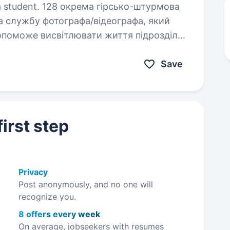
гірсько-штурмова
а службу фотографа/відеографа, який
допоможе висвітлювати життя підрозділу
формувати імідж…
Save
irst step
Privacy
Post anonymously, and no one will
recognize you.
8 offers every week
On average, jobseekers with resumes