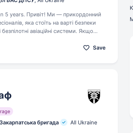
діл БАС ДПСУ
, All Ukraine
K
и — прикордонний
іоналів, яка стоїть на варті безпеки
безпілотні авіаційні системи. Якщо
 справи, де твоя…
Save
раф
rage
 Закарпатська бригада
All Ukraine