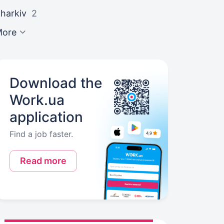
harkiv
2
More
Download the
Work.ua
application
Find a job faster.
Read more