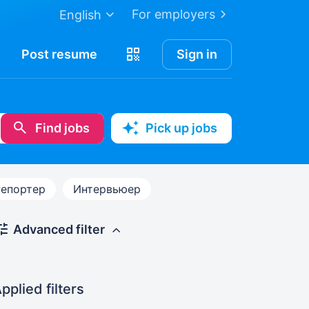
For employers
English
Post
resume
Sign in
Find jobs
Pick up jobs
Репортер
Интервьюер
Advanced filter
pplied filters