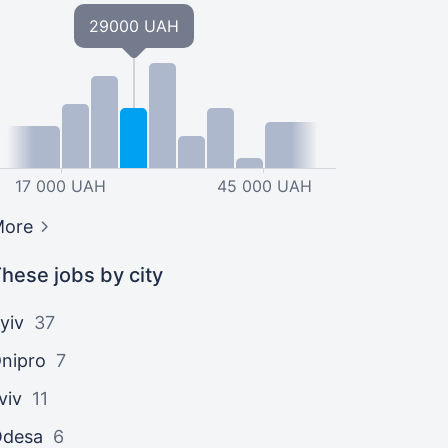
29000 UAH
17 000 UAH
45 000 UAH
More
hese jobs by city
yiv
37
nipro
7
viv
11
Odesa
6