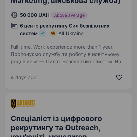
Marketing, військова служба)
50 000 UAH
Above average
6 центр рекрутингу Сил безпілотних
систем
All Ukraine
Full-time. Work experience more than 1 year.
Пропонуємо службу та роботу в новітньому
роді військ — Силах Безпілотних Систем. Наш
підрозділ — 1-й Окремий Центр БпС —
це перший у світі підрозділ «технологічного
4 days ago
спецпризначення». Ми формуємо команду
професіоналів…
Спеціаліст із цифрового
рекрутингу та Outreach,
ком'юніті-менеджер