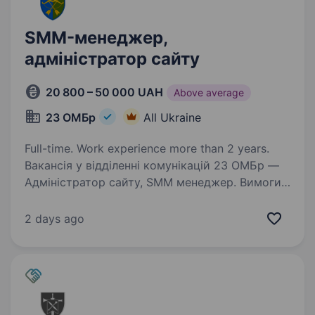
SMM-менеджер,
адміністратор сайту
20 800 – 50 000 UAH
Above average
23 ОМБр
All Ukraine
Full-time. Work experience more than 2 years.
Вакансія у відділенні комунікацій 23 ОМБр —
Адміністратор сайту, SMM менеджер. Вимоги
та обов’язки: Маркетинг: розуміння основ
маркетингу, стратегічне мислення для
2 days ago
розробки SMM-стратегій. Графічний дизайн:…