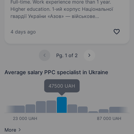
Full-time. Work experience more than 1 year.
Higher education. 1-ий корпус Національної
гвардії України «Азов» — військове
формування, що входить до складу
Національної Гвардії України. Підрозділ збирає
4 days ago
команду вмотивованих фахівців, які готові
бути прикладом та працювати разом…
Pg. 1 of 2
Average salary PPC specialist
in Ukraine
47500 UAH
23 000 UAH
87 000 UAH
More