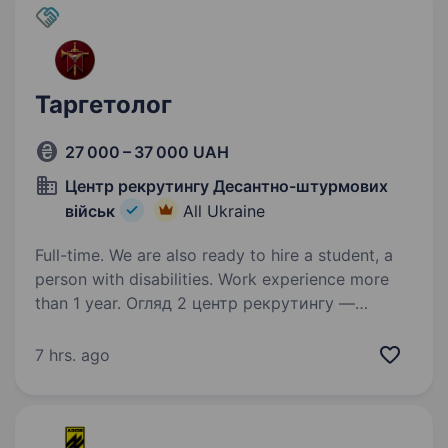
Таргетолог
27 000 – 37 000 UAH
Центр рекрутингу Десантно-штурмових
військ
All Ukraine
Full-time. We are also ready to hire a student, a
person with disabilities. Work experience more
than 1 year. Огляд 2 центр рекрутингу —
складова Десантно-штурмових військ ЗС
України, яка допомагає цивільним особам
7 hrs. ago
долучитися до підрозділів ДШВ. Наша команда
складається з досвідчених менеджерів, які
пройшли службу в різних…