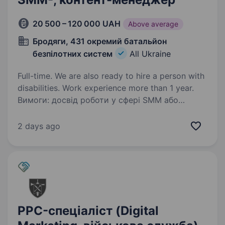
20 500 – 120 000 UAH
Above average
Бродяги, 431 окремий батальйон
безпілотних систем
All Ukraine
Full-time. We are also ready to hire a person with
disabilities. Work experience more than 1 year.
Вимоги: досвід роботи у сфері SMM або
створенні контенту досвід роботи
з графічними редакторами (Canva, Photoshop)
2 days ago
та відеоредакторами (монтувати відео).
знання та розуміння алгоритмів Facebook,
Instagram,…
PPC-спеціаліст (Digital