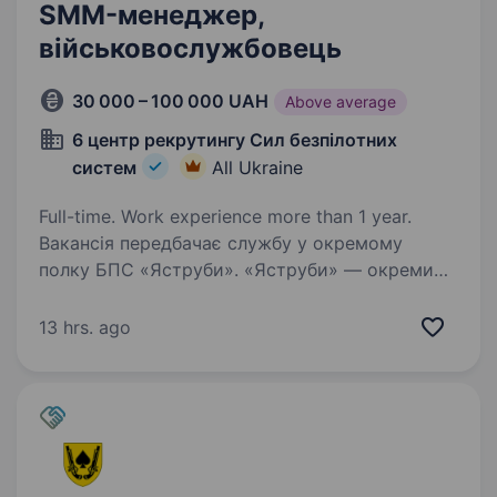
SMM-менеджер,
військовослужбовець
30 000 – 100 000 UAH
Above average
6 центр рекрутингу Сил безпілотних
систем
All Ukraine
Full-time. Work experience more than 1 year.
Вакансія передбачає службу у окремому
полку БПС «Яструби». «Яструби» — окремий
спеціалізований підрозділ безпілотних систем
у складі Сил оборони, який виконує увесь
13 hrs. ago
завдання з розвідки, дорозвідки та ураження
цілей…