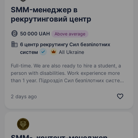
SMM-менеджер в
рекрутинговий центр
50 000 UAH
Above average
6 центр рекрутингу Сил безпілотних
систем
All Ukraine
Full-time. We are also ready to hire a student, a
person with disabilities. Work experience more
than 1 year. Підрозділ Сил безпілотних систем
шукає SMM-менеджера до комунікаційної
команди. Шукаємо людину, яка вміє
2 days ago
перетворювати важливі сенси на сильний
контент, системно розвивати соцмережі
та будувати активну спільноту…
SMM-, контент-менеджер