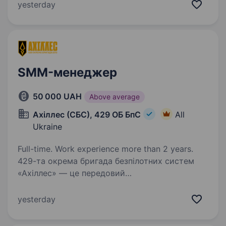
Ads (Search, Display, Shopping); вести
yesterday
та масштабувати кампанії відповідно до KPI;…
SMM-менеджер
50 000 UAH
Above average
Ахіллес (СБС), 429 ОБ БпС
All
Ukraine
Full-time. Work experience more than 2 years.
429-та окрема бригада безпілотних систем
«Ахіллес» — це передовий
високотехнологічний підрозділ у складі Сил
безпілотних систем. Підрозділ спеціалізується
yesterday
на застосуванні ударних, розвідувальних
безпілотних та радіоелектронних…