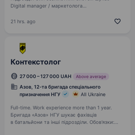
Digital manager / маркетолога
Ти допомагатимеш посилювати впізнаваність
підрозділу, підтримувати рекрутинг, будувати
21 hrs. ago
системні комунікації та вимірювати результат
кампаній.…
Контекстолог
27 000 – 127 000 UAH
Above average
Азов, 12-та бригада спеціального
призначення НГУ
All Ukraine
Full-time. Work experience more than 1 year.
Бригада «Азов» НГУ шукає фахівців
в батальйони та інші підрозділи. Обов’язки:
запускати та оптимізовувати кампанії в Google