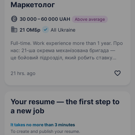
Маркетолог
30 000 – 60 000 UAH
Above average
21 ОМБр
All Ukraine
Full-time. Work experience more than 1 year. Про
нас: 21-ша окрема механізована бригада —
це бойовий підрозділ, який робить ставку
на технологічність, раціональне планування
та збереження життя особового складу.
21 hrs. ago
Ми шукаємо маркетолога, який допоможе нам
формувати…
Your resume — the first step
to
a new job
It takes no more than 3 minutes
To create and publish your
resume.