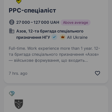
PPC-спеціаліст
27 000 – 127 000 UAH
Above average
Азов, 12-та бригада спеціального
призначення НГУ
All Ukraine
Full-time. Work experience more than 1 year. 12-
та бригада спеціального призначення «Азов»
— військове формування, що входить
до складу 1-го корпусу Національної гвардії
України «Азов». Підрозділ збирає команду
7 hrs. ago
вмотивованих спеціалістів, які готові бути
прикладом…