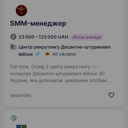
SMM-менеджер
23 000 – 123 000 UAH
Above average
Центр рекрутингу Десантно-штурмових
військ
All Ukraine
Full-time. Огляд 2 центр рекрутингу —
складова Десантно-штурмових військ ЗС
України, яка допомагає цивільним особам
долучитися до підрозділів ДШВ. Наша команда
складається з досвідчених менеджерів, які
yesterday
пройшли службу в різних…