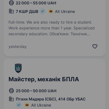
22 000 – 55 000 UAH
7 КШР ДШВ
All Ukraine
Full-time. We are also ready to hire a student.
Work experience more than 1 year. Specialized
secondary education. Обов’язки: Технічне
обслуговування, ремонт і модернізація
безпілотних літальних апаратів
yesterday
(квадрокоптери, FPV, розвідувальні БПЛА).
Діагностика несправностей електронних,
механічних та програмних компонентів…
Майстер, механік БПЛА
25 000 – 50 000 UAH
Птахи Мадяра (СБС), 414 ОБр УБАС
All Ukraine