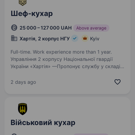
Шеф-кухар
25 000 – 127 000 UAH
Above average
Хартія, 2 корпус НГУ
Kyiv
Full-time. Work experience more than 1 year.
Управління 2 корпусу Національної гвардії
України «Хартія» —Пропонує службу у складі
ефективного та сучасного військового
підрозділу з якісним навчанням, підготовкою,
2 days ago
та можливістю професійного зростання і
реалізації…
Військовий кухар