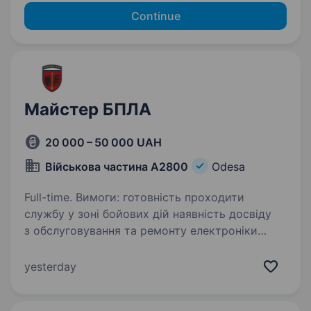
Continue
Майстер БПЛА
20 000 – 50 000 UAH
Військова частина А2800
Odesa
Full-time. Вимоги: готовність проходити
службу у зоні бойових дій наявність досвіду
з обслуговування та ремонту електроніки
розуміння базових принципів схемотехніки
вміння читати електричні схеми буде
yesterday
перевагою …