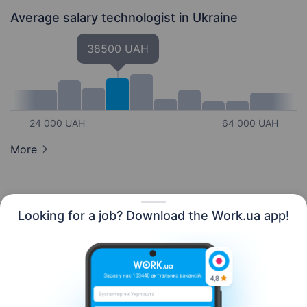
Average salary technologist
in Ukraine
38500 UAH
24 000 UAH
64 000 UAH
More
Looking for a job? Download the Work.ua app!
English