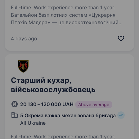
Full-time. Work experience more than 1 year.
Батальйон безпілотних систем «Цукрарня
Птахів Мадяра» — це високотехнологічний
батальйон у складі 414 окремої бригади
безпілотних систем «Птахи Мадяра», який
4 days ago
спеціалізується на забезпеченні підрозділів
СБС ефективними…
Старший кухар,
військовослужбовець
20 130 – 120 000 UAH
Above average
5 Окрема важка механізована бригада
All Ukraine
Full-time. Work experience more than 1 year.