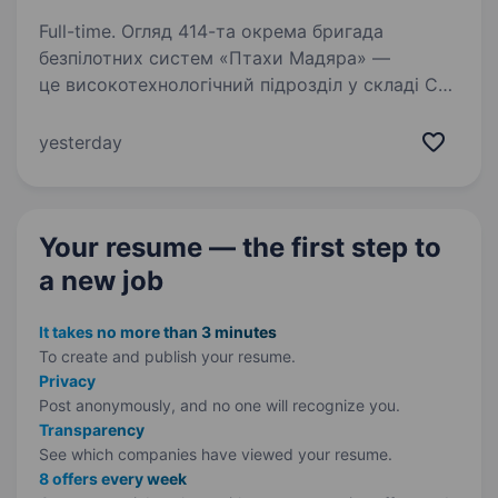
Full-time. Огляд 414-та окрема бригада
безпілотних систем «Птахи Мадяра» —
це високотехнологічний підрозділ у складі Сил
безпілотних систем Збройних Сил України,
що спеціалізується на застосуванні ударних,
yesterday
розвідувальних безпілотних…
Your resume — the first step
to
a new job
It takes no more than 3 minutes
To create and publish your
resume.
Privacy
Post anonymously, and no one will recognize you.
Transparency
See which companies have viewed your resume.
8 offers every week