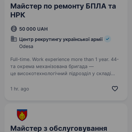
Майстер по ремонту БПЛА та
НРК
50 000 UAH
Центр рекрутингу української армії
Odesa
Full-time. Work experience more than 1 year. 44-
та окрема механізована бригада —
це високотехнологічний підрозділ у складі
Сухопутних військ. Вимоги: Практичні навички
ремонту електроніки або технічного
1 hr. ago
обладнання; Розуміння принципів роботи
електромеханічних…
Майстер з обслуговування