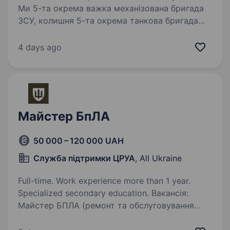
Ми 5-та окрема важка механізована бригада
ЗСУ, колишня 5-та окрема танкова бригада
на чолі з командиром, який здобув особливе
визнання в битві за Бахмут, коли його
4 days ago
підрозділ утримував стратегічно важливі
позиції…
Майстер БпЛА
50 000 – 120 000 UAH
Служба підтримки ЦРУА
, All Ukraine
Full-time. Work experience more than 1 year.
Specialized secondary education. Вакансія:
Майстер БПЛА (ремонт та обслуговування
безпілотників) 10-та окрема гірсько-штурмова