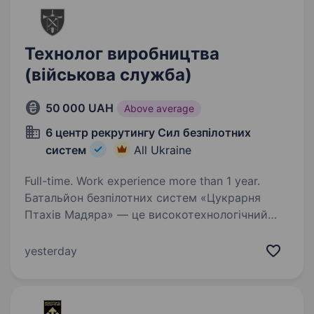
Технолог виробництва
(військова служба)
50 000 UAH
Above average
6 центр рекрутингу Сил безпілотних
систем
All Ukraine
Full-time. Work experience more than 1 year.
Батальйон безпілотних систем «Цукрарня
Птахів Мадяра» — це високотехнологічний
батальйон у складі 414 окремої бригади
безпілотних систем «Птахи Мадяра», який
yesterday
спеціалізується на забезпеченні підрозділів
СБС ефективними…