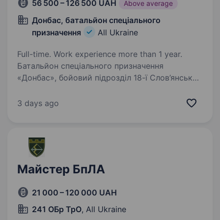
56 500 – 126 500 UAH
Above average
Донбас, батальйон спеціального
призначення
All Ukraine
Full-time. Work experience more than 1 year.
Батальйон спеціального призначення
«Донбас», бойовий підрозділ 18-ї Слов’янської
бригади Національної гвардії України,
що стоїть на захисті нашої країни з 2014 року.
3 days ago
Наш батальйон — це люди, які вміють діяти
чітко…
Майстер БпЛА
21 000 – 120 000 UAH
241 ОБр ТрО
, All Ukraine