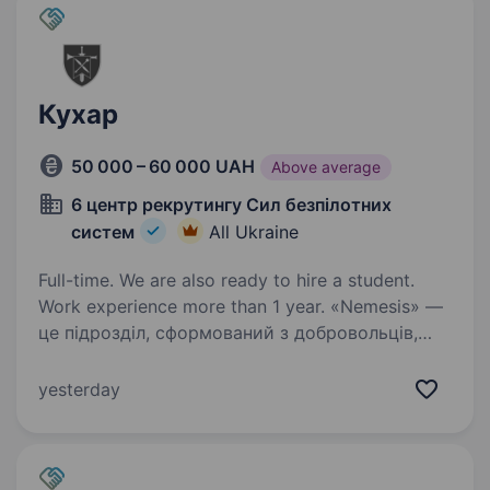
Кухар
50 000 – 60 000 UAH
Above average
6 центр рекрутингу Сил безпілотних
систем
All Ukraine
Full-time. We are also ready to hire a student.
Work experience more than 1 year. «Nemesis» —
це підрозділ, сформований з добровольців,
яких об'єднала одна ідея — зробити
українське військо ефективнішим. «Nemesis»
yesterday
базується у Києві, але наша команда виконує
бойові завдання по всій лінії бойового…