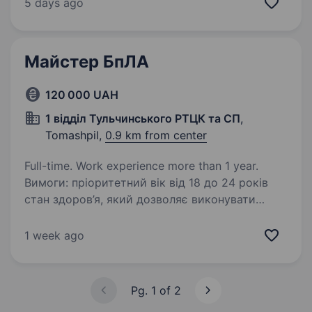
бригада «Едельвейс» До складу батальйону
5 days ago
безпілотних систем «Стриж» який у складі
бригади «Едельвейс» потрібен Майстер…
Майстер БпЛА
120 000 UAH
1 відділ Тульчинського РТЦК та СП
,
Tomashpil,
0.9 km from center
Full-time. Work experience more than 1 year.
Вимоги: пріоритетний вік від 18 до 24 років
стан здоров’я, який дозволяє виконувати
завдання в зоні активних бойових дій
готовність до фізичних та психологічних
1 week ago
навантажень досвід складання
та налаштування…
Pg. 1 of 2