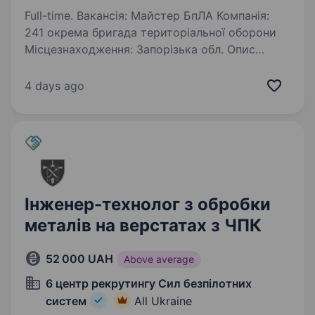
Full-time. Вакансія: Майстер БпЛА Компанія:
241 окрема бригада територіальної оборони
Місцезнаходження: Запорізька обл. Опис
компанії: 241 окрема бригада територіальної
оборони була сформована на початку
4 days ago
повномасштабного вторгнення…
Інженер-технолог з обробки
металів на верстатах з ЧПК
52 000 UAH
Above average
6 центр рекрутингу Сил безпілотних
систем
All Ukraine