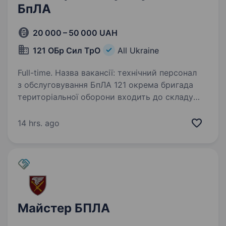
БпЛА
20 000 – 50 000 UAH
121 ОБр Сил ТрО
All Ukraine
Full-time. Назва вакансії: технічний персонал
з обслуговування БпЛА 121 окрема бригада
територіальної оборони входить до складу
Регіонального управління «Південь» Сил
територіальної оборони з місцем постійної
14 hrs. ago
дислокації у…
Майстер БПЛА