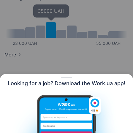
35000 UAH
23 000 UAH
55 000 UAH
More
Looking for a job? Download the Work.ua app!
English