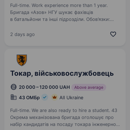
Full-time. Work experience more than 1 year.
Бригада «Азов» НГУ шукає фахівців
в батальйони та інші підрозділи. Обов’язки:
обробка металевих деталей на токарних
верстатах; виготовлення, ремонтування та
2 days ago
відновлення частин техніки; виконання точних
робіт…
Токар, військовослужбовець
20 000 – 120 000 UAH
Above average
43 ОМБр
All Ukraine
Full-time. We are also ready to hire a student. 43
Окрема механізована бригада оголошує про
набір кандидатів на посаду токара інженерно-