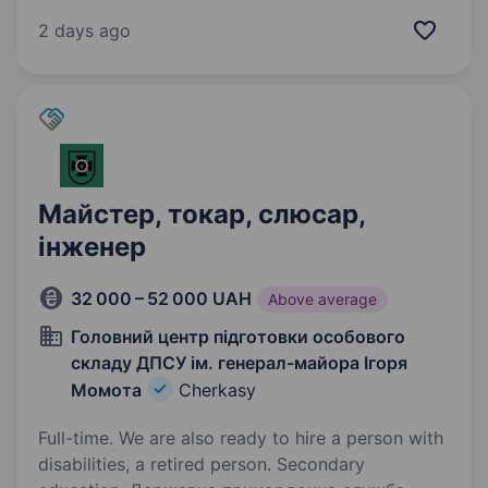
України. Наша місія — забезпечувати бойові
підрозділи всім необхідним для успішного
2 days ago
виконання завдань,…
Майстер, токар, слюсар,
інженер
32 000 – 52 000 UAH
Above average
Головний центр підготовки особового
складу ДПСУ ім. генерал-майора Ігоря
Момота
Cherkasy
Full-time. We are also ready to hire a person with
disabilities, a retired person. Secondary