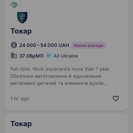
Токар
24 000 – 54 000 UAH
Above average
37 ОБрМП
All Ukraine
Full-time. Work experience more than 1 year.
Обов’язки виготовлення й відновлення
металевих деталей та елементів вузлів
за кресленнями/зразком налагодження,
підготовка до роботи та поточне
1 hr. ago
обслуговування токарних верстатів,
інструменту й оснащення точні…
Токар