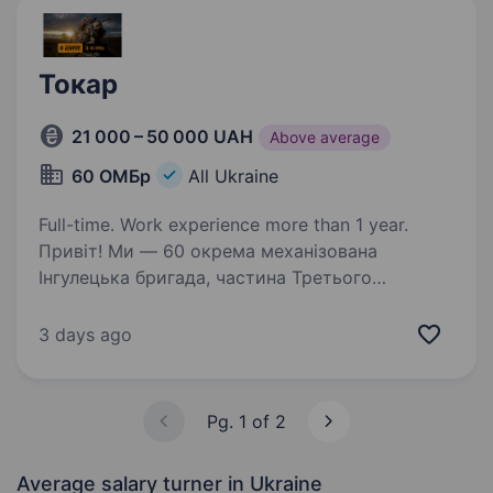
Токар
21 000 – 50 000 UAH
Above average
60 ОМБр
All Ukraine
Full-time. Work experience more than 1 year.
Привіт! Ми — 60 окрема механізована
Інгулецька бригада, частина Третього
армійського корпусу, яка щодня стоїть
на захисті нашої країни. Якщо ти хочеш
3 days ago
долучитися до команди справжніх
професіоналів і водночас внести…
Pg. 1 of 2
Average salary turner
in Ukraine