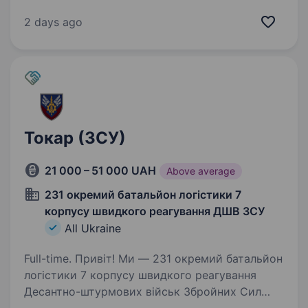
ремонтної майстерні. Ми шукаємо
відповідальних та мотивованих людей, які
2 days ago
готові доєднатись до лав ЗСУ за контрактом
або за призовом…
Токар (ЗСУ)
21 000 – 51 000 UAH
Above average
231 окремий батальйон логістики 7
корпусу швидкого реагування ДШВ ЗСУ
All Ukraine
Full-time. Привіт! Ми — 231 окремий батальйон
логістики 7 корпусу швидкого реагування
Десантно-штурмових військ Збройних Сил