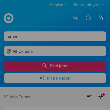
For employers
English
turner
All Ukraine
Find jobs
Pick up jobs
22 jobs
Turner