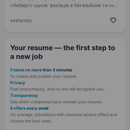
«Любарт» шукає фахівців в батальйони та інші
підрозділи. Обов’язки: Виготовлення та ремонт
металевих деталей і частин для військової
yesterday
техніки; Налагодження й обслуговування…
Your resume — the first step
to
a new job
It takes no more than 3 minutes
To create and publish your
resume.
Privacy
Post anonymously, and no one will recognize you.
Transparency
See which companies have viewed your resume.
8 offers every week
On average, jobseekers with resumes receive offers and
choose the best ones.