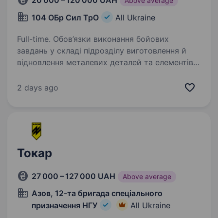
20 000 – 120 000 UAH
Above average
104 ОБр Сил ТрО
All Ukraine
Full-time. Обов’язки виконання бойових
завдань у складі підрозділу виготовлення й
відновлення металевих деталей та елементів
вузлів за кресленнями/зразком налагодження,
підготовка до роботи та поточне
2 days ago
обслуговування токарних…
Токар
27 000 – 127 000 UAH
Above average
Азов, 12-та бригада спеціального
призначення НГУ
All Ukraine