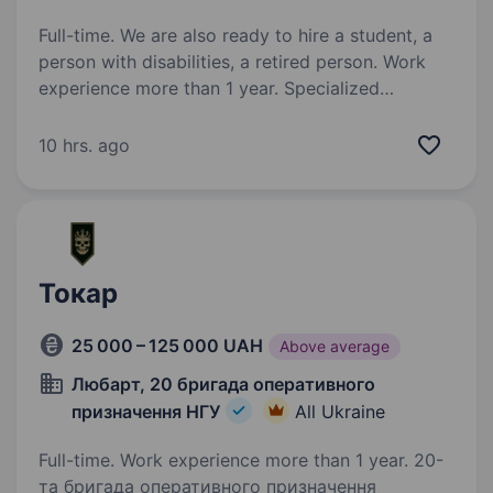
Full-time. We are also ready to hire a student, a
person with disabilities, a retired person. Work
experience more than 1 year. Specialized
secondary education. Вимоги: підписання
військового контракту Вік 18−50 років. Освіта
10 hrs. ago
середня спеціальна за фахом: електрик,
моторист, тесляр, слюсар. Посада для
військових. Умови роботи: Обговорююється
під час співбесіди.…
Токар
25 000 – 125 000 UAH
Above average
Любарт, 20 бригада оперативного
призначення НГУ
All Ukraine
Full-time. Work experience more than 1 year. 20-
та бригада оперативного призначення