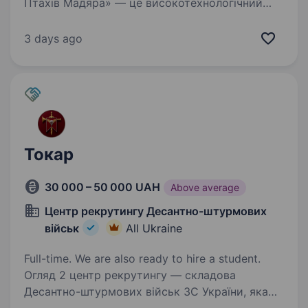
Птахів Мадяра» — це високотехнологічний
батальйон у складі 414 окремої бригади
безпілотних систем «Птахи Мадяра», який
3 days ago
спеціалізується на забезпеченні підрозділів
СБС ефективними…
Токар
30 000 – 50 000 UAH
Above average
Центр рекрутингу Десантно-штурмових
військ
All Ukraine
Full-time. We are also ready to hire a student.
Огляд 2 центр рекрутингу — складова
Десантно-штурмових військ ЗС України, яка