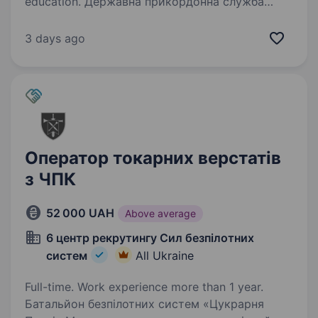
education. Державна прикордонна служба
України пропонує прийти на службу за місцем
проживання та самостійно обрати цікаву
3 days ago
професію!!!Вимоги до кандидатів: Освіта —
не нижче базової середньої Відсутність
судимості Задовільний…
Оператор токарних верстатів
з ЧПК
52 000 UAH
Above average
6 центр рекрутингу Сил безпілотних
систем
All Ukraine
Full-time. Work experience more than 1 year.
Батальйон безпілотних систем «Цукрарня