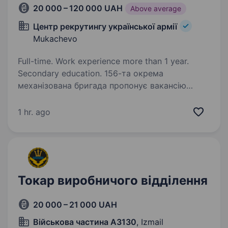
20 000 – 120 000 UAH
Above average
Центр рекрутингу української армії
Mukachevo
Full-time. Work experience more than 1 year.
Secondary education. 156-та окрема
механізована бригада пропонує вакансію
«ТОКАР». 156-та окрема механізована
бригада — механізоване з'єднання Сухопутних
1 hr. ago
військ України. Була створена у 2024 році,
виконувала бойові завдання на Сумщині,…
Токар виробничого відділення
20 000 – 21 000 UAH
Військова частина А3130
, Izmail