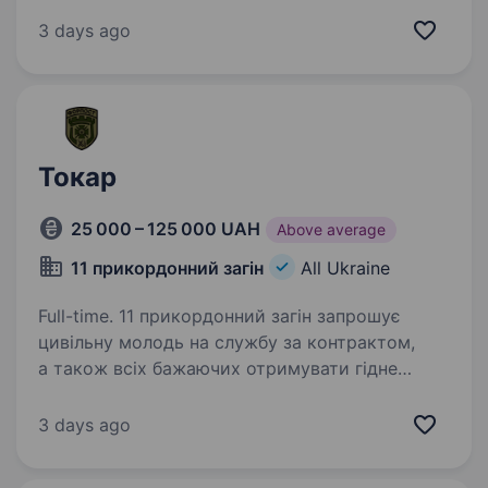
допомагає цивільним особам долучитися до
підрозділів ДШВ. Наша команда складається
3 days ago
з досвідчених менеджерів, які пройшли
службу в різних…
Токар
25 000 – 125 000 UAH
Above average
11 прикордонний загін
All Ukraine
Full-time. 11 прикордонний загін запрошує
цивільну молодь на службу за контрактом,
а також всіх бажаючих отримувати гідне
грошове забезпечення, гідні умови служби
за фахом, та в подальшому можливість вступу
3 days ago
до Національної…