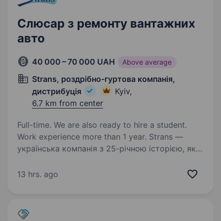
Слюсар з ремонту вантажних
авто
40 000 – 70 000 UAH
Above average
Strans, роздрібно-гуртова компанія,
дистрибуція
Kyiv,
6.7 km from center
Full-time. We are also ready to hire a student.
Work experience more than 1 year. Strans —
українська компанія з 25-річною історією, яка
об'єднує понад 60 магазинів, заправні станції
AdBlue, вантажні СТО та команду 1400+ людей
13 hrs. ago
по всій країні. ОБОВ’ЯЗКОВО-ДОСВІД РОБОТИ
З ВАНТАЖНИМИ АВТО вул.…