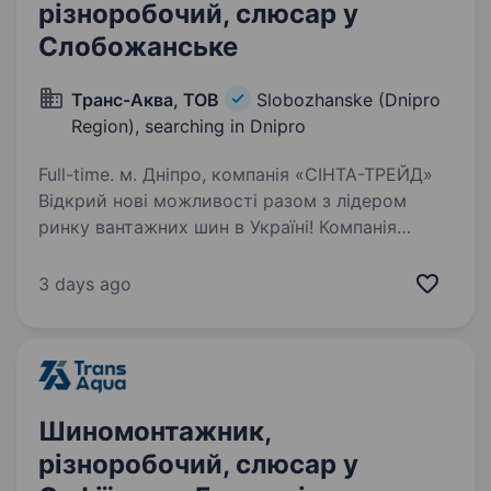
різноробочий, слюсар у
Слобожанське
Транс-Аква, ТОВ
Slobozhanske (Dnipro
Region), searching in Dnipro
Full-time. м. Дніпро, компанія «СІНТА-ТРЕЙД»
Відкрий нові можливості разом з лідером
ринку вантажних шин в Україні! Компанія
«СІНТА-ТРЕЙД» запрошує на роботу слюсарів
шиномонтажу. Ми активно розширюємо
3 days ago
мережу сервісів і шукаємо…
Шиномонтажник,
різноробочий, слюсар у