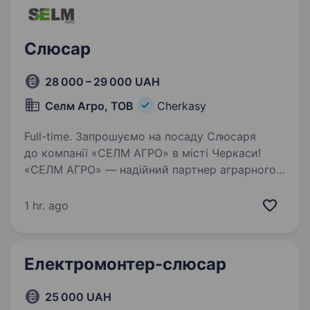
Слюсар
28 000 – 29 000 UAH
Селм Агро, ТОВ
Cherkasy
Full-time. Запрошуємо на посаду Слюсаря
до компанії «СЕЛМ АГРО» в місті Черкаси!
«СЕЛМ АГРО» — надійний партнер аграрного
сектору України, який спеціалізується
на продажі запчастин до імпортної та
1 hr. ago
вітчизняної сільськогосподарської…
Електромонтер-слюсар
25 000 UAH