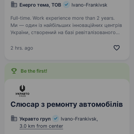
Енерго тема, ТОВ
Ivano-Frankivsk
Full-time. Work experience more than 2 years.
Ми — один із найбільших інноваційних центрів
України, створений на базі ревіталізованого
промислового підприємства. Тут поєднуються
сучасний бізнес, комерційна нерухомість,
2 hrs. ago
освітні, соціальні та культурні проєкти…
Be the first!
Слюсар з ремонту автомобілів
Укравто груп
Ivano-Frankivsk,
3.0 km from center