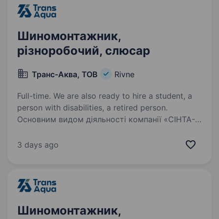
Шиномонтажник,
різноробочий, слюсар
Транс-Аква, ТОВ
Rivne
Full-time. We are also ready to hire a student, a
person with disabilities, a retired person.
Основним видом діяльності компанії «СІНТА-
ТРЕЙД» є продаж вантажних шин та
післяпродажне обслуговування шин для
3 days ago
вантажного та легкового автотранспорту.
У зв’язку з розширенням штату шинного
сервісу у Рівне потрібен…
Шиномонтажник,