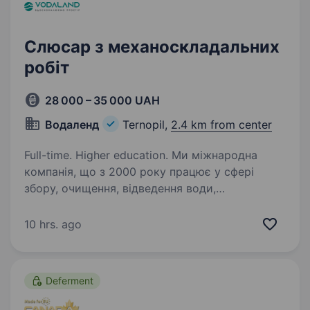
Слюсар з механоскладальних
робіт
28 000 – 35 000 UAH
Водаленд
Ternopil,
2.4 km from center
Full-time. Higher education. Ми міжнародна
компанія, що з 2000 року працює у сфері
збору, очищення, відведення води,
інженерного облаштування та благоустрою
території запрошуємо в один з наших
10 hrs. ago
виробничих підрозділів слюсаря
з механоскладальних…
Deferment