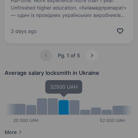
Full-time. Work experience more than 1 year.
Unfinished higher education. «Київмедпрепарат»
— один із провідних українських виробників
лікарських засобів, історія та експертиза
якого формуються з 1847 року. Компанія
3 days ago
спеціалізується на виробництві
антибактеріальних засобів і є багаторічним…
Pg. 1 of 5
Average salary locksmith
in Ukraine
32500 UAH
20 000 UAH
52 000 UAH
More