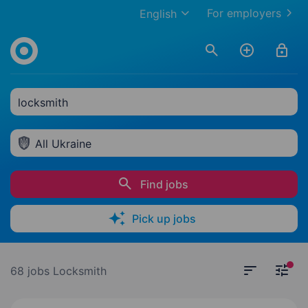
For employers
English
locksmith
All Ukraine
Find jobs
Pick up jobs
68 jobs
Locksmith