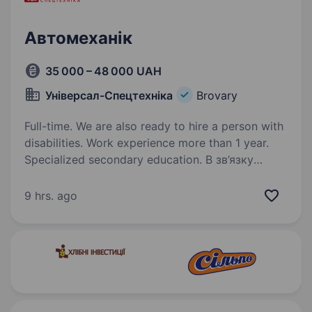
Автомеханік
35 000 – 48 000 UAH
Універсал-Спецтехніка
Brovary
Full-time. We are also ready to hire a person with
disabilities. Work experience more than 1 year.
Specialized secondary education. В зв’язку
з розширенням штату сервісної служби
компанії, відкрита вакансія: «механік сервісної
9 hrs. ago
служби» Функціональні обов’язки:
Безпосереднє виконання технічного
обслуговування, поточних та капітальних
ремонтів…