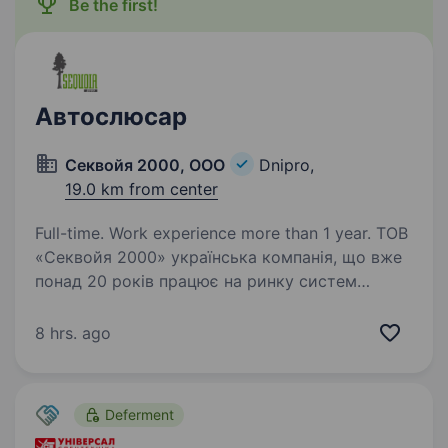
Be the first!
Автослюсар
Секвойя 2000, ООО
Dnipro,
19.0 km from center
Full-time. Work experience more than 1 year. ТОВ
«Секвойя 2000» українська компанія, що вже
понад 20 років працює на ринку систем
опалення, водопостачання та сантехніки.
Ми розширюємо команду та запрошуємо
8 hrs. ago
досвідченного автослюсаря, або учня
на постійну роботу…
Deferment