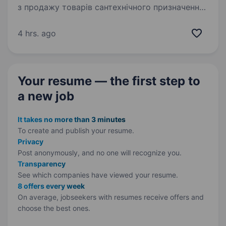
з продажу товарів сантехнічного призначення,
яка почала свій шлях з 1997 року. На протязі
25 років наші філії охоплюють схід та захід
4 hrs. ago
України. У звязку з збільшенням товарообсягу,
…
Your resume — the first step
to
a new job
It takes no more than 3 minutes
To create and publish your
resume.
Privacy
Post anonymously, and no one will recognize you.
Transparency
See which companies have viewed your resume.
8 offers every week
On average, jobseekers with resumes receive offers and
choose the best ones.