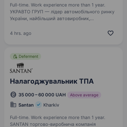
Full-time. Work experience more than 1 year.
УКРАВТО ГРУП — лідер автомобільного ринку
України, найбільший автовиробник,
дистриб’ютор та постачальник автосервісних
послуг (www.ukravto.ua) Наша технологічність
4 hrs. ago
та відповідальність за якість наданих товарів
і…
Deferment
Налагоджувальник ТПА
35 000 – 60 000 UAH
Above average
Santan
Kharkiv
Full-time. Work experience more than 1 year.
SANTAN торгово-виробнича компанія