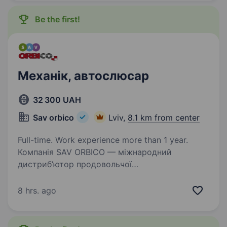
Be the first!
Механік, автослюсар
32 300 UAH
Sav orbico
Lviv,
8.1 km from center
Full-time. Work experience more than 1 year.
Компанія SAV ORBICO — міжнародний
дистриб’ютор продовольчої
та непродовольчої групи товарів вітчизняних
та світових виробників. У наше портфоліо
8 hrs. ago
увійшли такі відомі торгові марки як Ariel,
Tide, Pantene Pro-V, Pampers,…