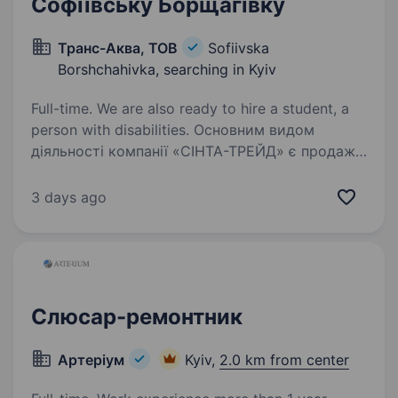
Софіївську Борщагівку
Транс-Аква, ТОВ
Sofiivska
Borshchahivka, searching in Kyiv
Full-time. We are also ready to hire a student, a
person with disabilities. Основним видом
діяльності компанії «СІНТА-ТРЕЙД» є продаж
вантажних шин та післяпродажне
обслуговування шин для вантажного
3 days ago
та легкового автотранспорту. У зв’язку
з розширенням штату шинного сервісу
потрібен шиномонтажник…
Слюсар-ремонтник
Артеріум
Kyiv,
2.0 km from center