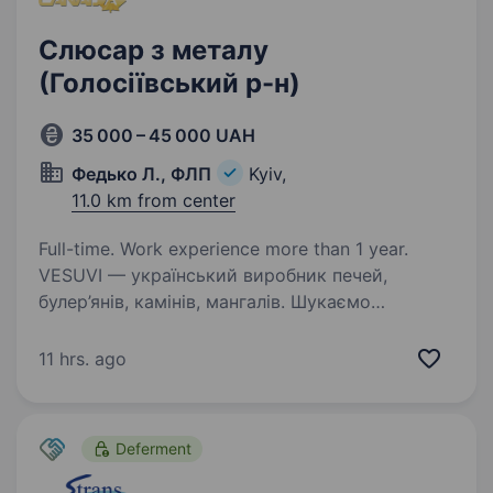
Слюсар з металу
(Голосіївський р-н)
35 000 – 45 000 UAH
Федько Л., ФЛП
Kyiv,
11.0 km from center
Full-time. Work experience more than 1 year.
VESUVI — український виробник печей,
булер’янів, камінів, мангалів. Шукаємо
слюсарів / робітників з металообробки
на виробництво та складання
11 hrs. ago
деталей.Обов’язки: Робота на трубозгиначі,
вальцях, листозгиначі, свердлильному…
Deferment