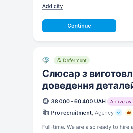
Add city
Continue
Deferment
Слюсар з виготовл
доведення детале
38 000 – 60 400 UAH
Above av
Pro recruitment
, Agency
Full-time. We are also ready to hire 