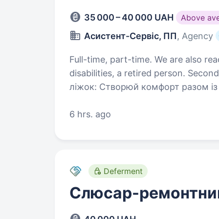
35 000 – 40 000 UAH
Above av
Асистент-Сервіс, ПП
, Agency
Full-time, part-time. We are also rea
disabilities, a retired person. Secondary education.
ліжок: Створюй комфорт разом із нами! Ви точно знаєте, що міцний сон
починається з надійного каркаса.
допоможе нам створювати якісні 
6 hrs. ago
Deferment
Слюсар-ремонтни