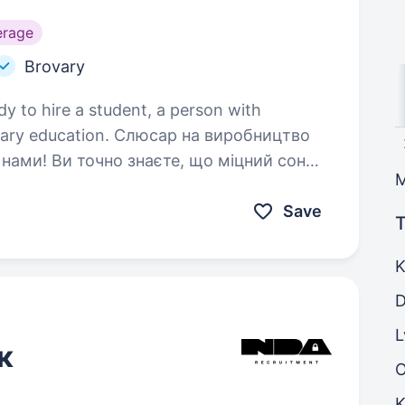
erage
Brovary
dy to hire a student, a person with
 Слюсар на виробництво
 Ми шукаємо майстра своєї справи, який
меблі на сучасній…
Save
T
K
D
L
к
K