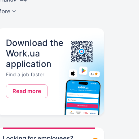
More
Download the
Work.ua
application
Find a job faster.
Read more
Looking for employees?