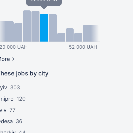
20 000 UAH
52 000 UAH
More
hese jobs by city
yiv
303
nipro
120
viv
77
Odesa
36
harkiv
44