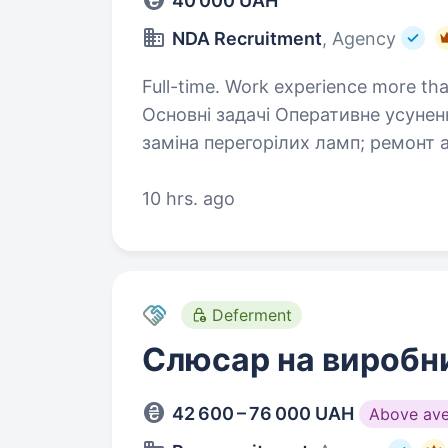
40 000 UAH
NDA Recruitment
, Agency
Full-time. Work experience more tha
Основні задачі Оперативне усунення технічних несправностей на об'єкті:
заміна перегорілих ламп; ремонт або заміна розеток; усунення засмічень
каналізації; ремонт сантех
10 hrs. ago
Deferment
Слюсар на виробн
42 600 – 76 000 UAH
Above av