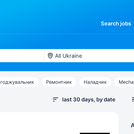
Search
jobs
годжувальник
Ремонтник
Наладчик
Mecha
last 30 days, by date
A