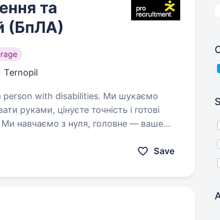
ення та
й (БпЛА)
C
rage
Ternopil
n with disabilities. Ми шукаємо
S
ти руками, цінуєте точність і готові
 Ми навчаємо з нуля, головне — ваше
бажання та відповідальність. Що ви будете робити: Збирання каркасів…
Save
A