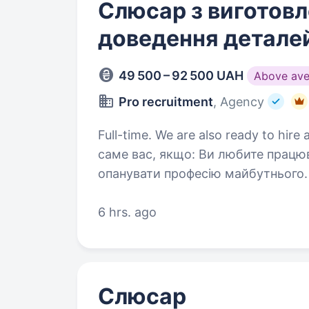
Слюсар з виготовл
доведення детале
49 500 – 92 500 UAH
Above ave
Pro recruitment
, Agency
Full-time. We are also ready to hire a perso
саме вас, якщо: Ви любите працюва
опанувати професію майбутнього.
6 hrs. ago
Слюсар