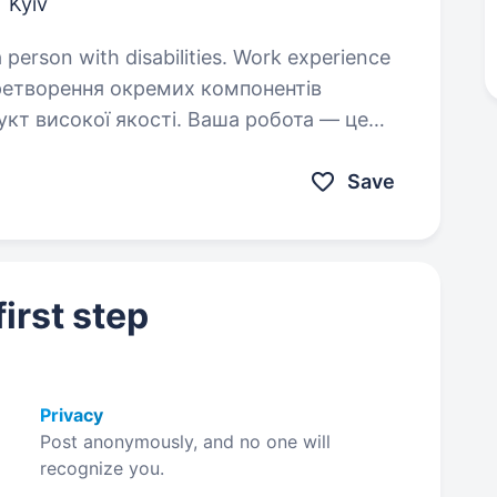
Kyiv
a person with disabilities. Work experience
дукт високої якості. Ваша робота — це
етап створення виробу, який забезпечує
Save
irst step
Privacy
Post anonymously, and no one will
recognize you.