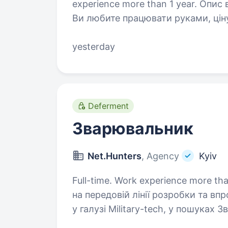
experience more than 1 year. Опис вакансіїМи шукаємо саме вас, якщо:
Ви любите працювати руками, ціну
майбутнього. Ми навчаємо з нуля
відповідальність. Що ви будете р
yesterday
Deferment
Зварювальник
Net.Hunters
, Agency
Kyiv
Full-time. Work experience more than 1 year. Компанія, я
на передовій лінії розробки та в
у галузі Military-tech, у пошуках
сучасні військові сили передови