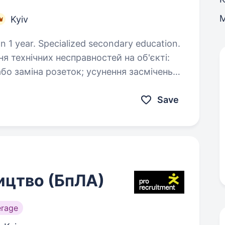
Kyiv
n 1 year. Specialized secondary education.
нічних механізмів (зокрема моторів…
Save
ицтво (БпЛА)
erage