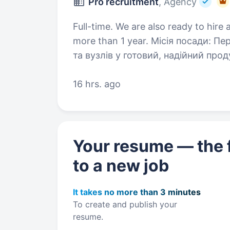
Pro recruitment
, Agency
Full-time. We are also ready to hire 
more than 1 year. Місія посади: Перетворення окремих компонентів
та вузлів у готовий, надійний про
фінальний і найвідповідальніший 
його функціональність…
16 hrs. ago
Your resume — the f
to a new job
It takes no more than 3 minutes
To create and publish your
resume.