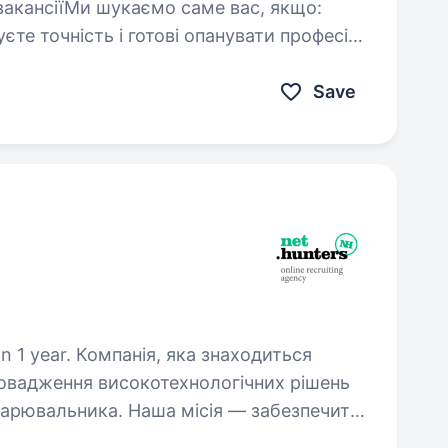
єте точність і готові опанувати професію
, головне — ваше бажання та
обити:…
Save
ка знаходиться
провадження високотехнологічних рішень
 Зварювальника. Наша місія — забезпечити
ми, ефективними…