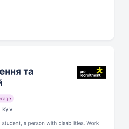
ення та
й
erage
Kyiv
a student, a person with disabilities. Work