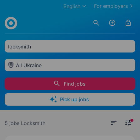
For employers
English
locksmith
All Ukraine
Find jobs
Pick up jobs
5 jobs
Locksmith