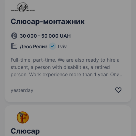
Слюсар-монтажник
30 000 – 50 000 UAH
Деос Релиз
Lviv
Full-time, part-time. We are also ready to hire a
student, a person with disabilities, a retired
person. Work experience more than 1 year. Опис:
Ми шукаємо монтажника для приєднання
до нашої команди. Обов’язки: Виконання
yesterday
монтажних робіт згідно з проектною
документацією; Забезпечення правильного
з'єднання та налаштування всіх компонентів;
Виконання…
Слюсар