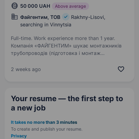
50 000 UAH
Above average
Файгентим, ТОВ
Rakhny-Lisovi,
searching in Vinnytsia
Full-time. Work experience more than 1 year.
Компанія «ФАЙГЕНТИМ» шукає монтажників
трубопроводів (підготовка і монтаж
трубопроводів Ду 100 без зварки, болтове
з'єднання) для роботи на діючому
2 weeks ago
підприємстві (елеватор) Вінницька обл.,
Тульчинський р-н., с.Рахни-Лісові…
Your resume — the first step
to
a new job
It takes no more than 3 minutes
To create and publish your
resume.
Privacy