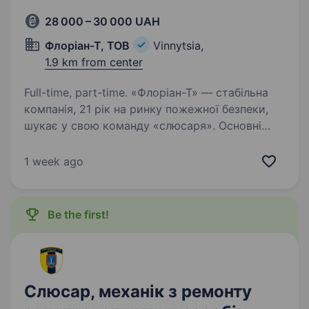
28 000 – 30 000 UAH
Флоріан-Т, ТОВ
Vinnytsia,
1.9 km from center
Full-time, part-time. «Флоріан-Т» — стабільна
компанія, 21 рік на ринку пожежної безпеки,
шукає у свою команду «слюсаря». Основні
вимоги: різання болгаркою труб різного
діаметру зашліфовка краю труби для
1 week ago
зварювання робота на висоті…
Be the first!
Слюсар, механік з ремонту