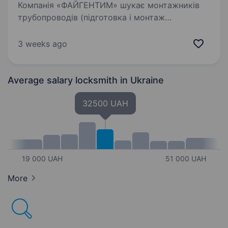
Компанія «ФАЙГЕНТИМ» шукає монтажників
трубопроводів (підготовка і монтаж
трубопроводів Ду 100 без зварки, болтове
з'єднання) для роботи на діючому
3 weeks ago
підприємстві (елеватор) Вінницька обл.,
Тульчинський р-н., с.Рахни-Лісові…
Average salary locksmith
in Ukraine
32500 UAH
19 000 UAH
51 000 UAH
More