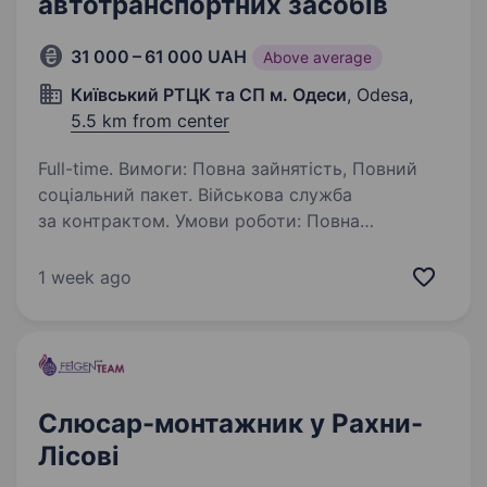
автотранспортних засобів
31 000 – 61 000 UAH
Above average
Київський РТЦК та СП м. Одеси
, Odesa,
5.5 km from center
Full-time. Вимоги: Повна зайнятість, Повний
соціальний пакет. Військова служба
за контрактом. Умови роботи: Повна
зайнятість. Обов’язки: Військова служба
за контрактом.
1 week ago
Слюсар-монтажник у Рахни-
Лісові