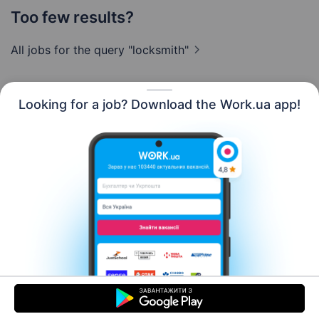
Too few results?
All jobs for the query
"locksmith"
Looking for a job? Download the Work.ua app!
English
Resources
Contact us
About us
Сareer
Work.ua news
Help
Terms of use
For employers