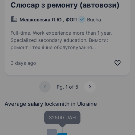
Слюсар з ремонту (автовози)
Мешковська Л.Ю., ФОП
Bucha
Full-time. Work experience more than 1 year.
Specialized secondary education. Вимоги:
ремонт і технічне обслуговування
автомобільних транспортних засобів
Mercedes-Benz, Scania, Volvo, причепи Lohr,
3 days ago
ROLFO осі (ВРW) Умови роботи: за співбесідою
Важливо:без бронювання! Обов’язки:
виконання…
Pg. 1 of 5
Average salary locksmith
in Ukraine
32500 UAH