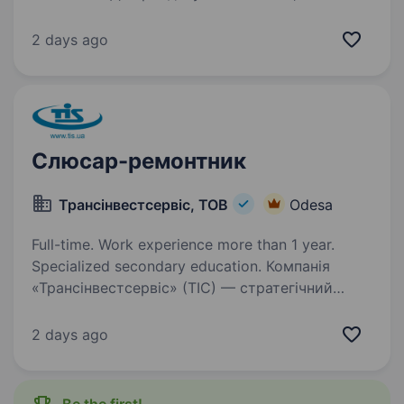
візьме на себе повну відповідальність
за автопарк: слідкуватиме за станом авто,
2 days ago
організовуватиме ремонти та технічне
обслуговування,…
Слюсар-ремонтник
Трансінвестсервіс, ТОВ
Odesa
Full-time. Work experience more than 1 year.
Specialized secondary education. Компанія
«Трансінвестсервіс» (ТІС) — стратегічний
морський порт України. В складі нашого
підприємства вже понад 30 років працюють
2 days ago
сучасні перевантажувальні термінали
та власна розгалужена залізнична
інфраструктура…