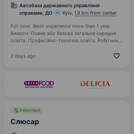
Автобаза державного управління
справами, ДО
Kyiv,
1.9 km from center
Full-time. Work experience more than 1 year.
Вимоги: Повна або базова загальна середня
освіта. Професійно-технічна освіта. Робітник
повинен знати: правила і норми охорони праці,
виробничої санітарії та протипожежного
2 days ago
захисту. основи ремонту
електроустаткування…
Deferment
Слюсар