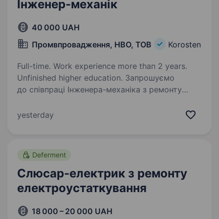
Інженер-механік
40 000 UAH
Промвпровадження, НВО, ТОВ
Korosten
Full-time. Work experience more than 2 years.
Unfinished higher education. Запрошуємо
до співпраці Інженера-механіка з ремонту
спецтехніки!Маєш досвід роботи з двигунами
та гідравлікою? Вмієш швидко знаходити
yesterday
та усувати несправності? Тоді чекаємо тебе
в нашій команді! Чим ви будете займатися:…
Deferment
Слюсар-електрик з ремонту
електроустаткування
18 000 – 20 000 UAH