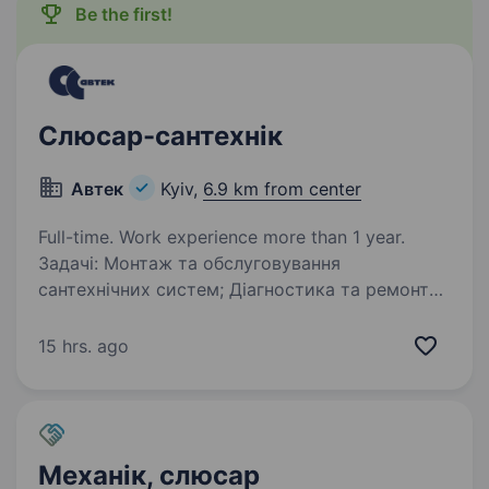
Be the first!
Слюсар-сантехнік
Автек
Kyiv,
6.9 km from center
Full-time. Work experience more than 1 year.
Задачі: Монтаж та обслуговування
сантехнічних систем; Діагностика та ремонт
устаткування; Виконання ремонтних робіт
у виробничих та офісних приміщеннях.
15 hrs. ago
Вимоги: Досвід роботи на аналогічній посаді
від…
Механік, слюсар