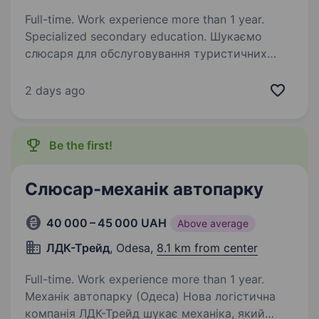
Full-time. Work experience more than 1 year.
Specialized secondary education. Шукаємо
слюсаря для обслуговування туристичних
автобусів Мерседес, Ман, Ванхул. Кандидату
бажано мати профільну освіту по ремонту
2 days ago
автомобільної техніки. Розглянемо також
випускників професійно-технічних
навчальних…
Be the first!
Слюсар-механік автопарку
40 000 – 45 000 UAH
Above average
ЛДК-Трейд
, Odesa,
8.1 km from center
Full-time. Work experience more than 1 year.
Механік автопарку (Одеса) Нова логістична
компанія ЛДК-Трейд шукає механіка, який