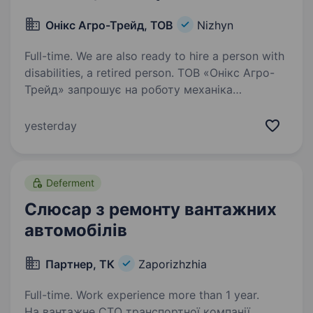
Онікс Агро-Трейд, ТОВ
Nizhyn
Full-time. We are also ready to hire a person with
disabilities, a retired person. ТОВ «Онікс Агро-
Трейд» запрошує на роботу механіка
(слюсара). Ремонт вантажних автомобілів.
Вимоги: відповідальність, порядність,
yesterday
завзятість, наполегливість, стресостійкість.
Умови роботи: Повний робочий день;…
Deferment
Слюсар з ремонту вантажних
автомобілів
Партнер, ТК
Zaporizhzhia
Full-time. Work experience more than 1 year.
На вантажне СТО транспортної компанії