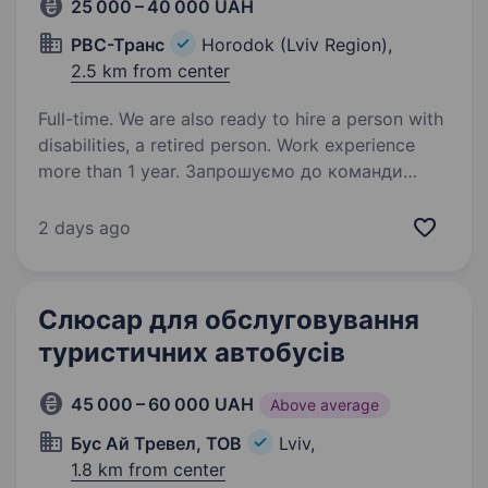
25 000 – 40 000 UAH
РВС-Транс
Horodok (Lviv Region),
2.5 km from center
Full-time. We are also ready to hire a person with
disabilities, a retired person. Work experience
more than 1 year. Запрошуємо до команди
слюсаря з ремонту вантажних автомобілів.
Робота з тягачами DAF Euro 6. Обов’язки:
2 days ago
технічне обслуговування та ремонт вантажних
автомобілів DAF Euro 6; діагностика
несправностей; заміна та ремонт…
Слюсар для обслуговування
туристичних автобусів
45 000 – 60 000 UAH
Above average
Бус Ай Тревел, ТОВ
Lviv,
1.8 km from center