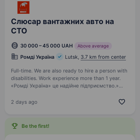
Слюсар вантажних авто на
СТО
30 000 – 45 000 UAH
Above average
Ромді Україна
Lutsk,
3.7 km from center
Full-time. We are also ready to hire a person with
disabilities. Work experience more than 1 year.
«Ромді Україна» це надійне підприємство.»
КРИТИЧНА ІНФРАСТРУКТУРА МОЖЛИВЕ
БРОНЮВАННЯ Вимоги: Досвід роботи
2 days ago
на аналогічній посаді Знання будови
автомобіля, принципів роботи вузлів і
агрегатів, технології…
Be the first!