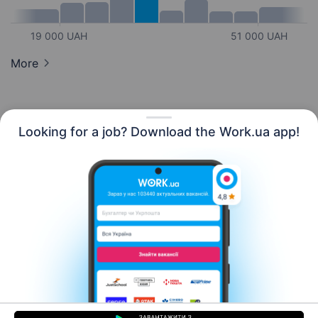
19 000 UAH
51 000 UAH
More
Looking for a job? Download the Work.ua app!
English
Resources
Contact us
About us
Сareer
Work.ua news
Help
Terms of use