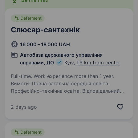
Be the first!
Deferment
Слюсар-сантехнік
16 000 – 18 000 UAH
Автобаза державного управління
справами, ДО
Kyiv,
1.9 km from center
Full-time. Work experience more than 1 year.
Вимоги: Повна загальна середня освіта.
Професійно-технічна освіта. Відповідальний
та чесний; Вміє вирішувати нестандартні
ситуації та правильно діагностувати
2 days ago
несправності; Акуратний у роботі та
відноситься…
Deferment