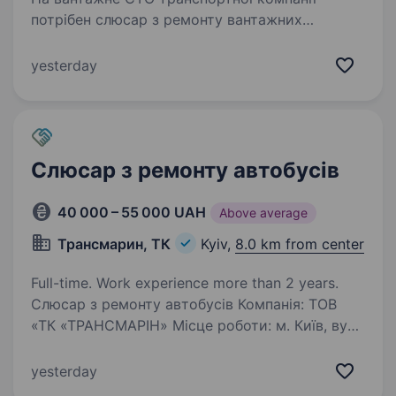
потрібен слюсар з ремонту вантажних
автомобілів з досвідом роботи. Обов’язки:
ремонт та технічне обслуговування вантажних
yesterday
автомобілів; виявлення несправностей та їх
усунення;…
Слюсар з ремонту автобусів
40 000 – 55 000 UAH
Above average
Трансмарин, ТК
Kyiv,
8.0 km from center
Full-time. Work experience more than 2 years.
Слюсар з ремонту автобусів Компанія: ТОВ
«ТК «ТРАНСМАРІН» Місце роботи: м. Київ, вул.
Моторна, 9. Заробітна плата: 40 000−55 000
грн Обов’язки: Проведення технічного
yesterday
обслуговування та ремонту автобусів.