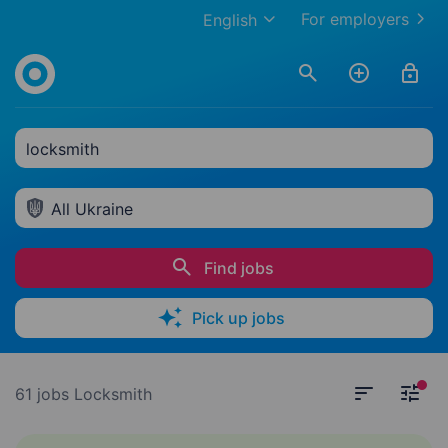
For employers
English
locksmith
All Ukraine
Find jobs
Pick up jobs
61 jobs
Locksmith