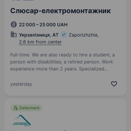
Слюсар-електромонтажник
22 000 – 25 000 UAH
Укрзалізниця, АТ
Zaporizhzhia,
2.6 km from center
Full-time. We are also ready to hire a student, a
person with disabilities, a retired person. Work
experience more than 2 years. Specialized
secondary education. Приватне акціонерне
товариство «Запорізький
yesterday
електровозоремонтний завод» Запрошує
на роботу Слюсаря-електромонтажника.
Умови робити: Виконувати монтаж, ремонт
Deferment
та обслуговування електрообладнання
залізничної інфраструктури…