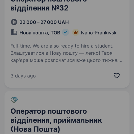
відділення №32
22 000 – 27 000 UAH
Нова пошта, ТОВ
Ivano-Frankivsk
Full-time. We are also ready to hire a student.
Влаштуватися в Нову пошту — легко! Твоя
кар'єра може розпочатися вже цього тижня.
Саме зараз ми в пошуку оператора поштового
відділення. Ти шукаєш? Ми гарантуємо: Білу
3 days ago
заробітну плату, що виплачується двічі на…
Оператор поштового
відділення, приймальник
(Нова Пошта)