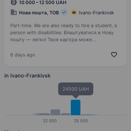
10 000 – 12 500 UAH
Нова пошта, ТОВ
Ivano-Frankivsk
Part-time. We are also ready to hire a student, a
person with disabilities. Влаштуватися в Нову
пошту — легко! Твоя кар'єра може
розпочатися вже цього тижня. Саме зараз
ми в пошуку оператора поштового відділення.
6 days ago
Ти шукаєш? Ми гарантуємо: Білу заробітну
плату, що виплачується двічі на…
in Ivano-Frankivsk
24500 UAH
22 000
25 000