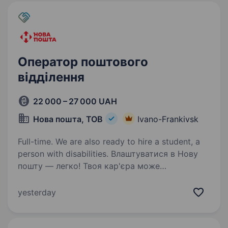
Оператор поштового
відділення
22 000 – 27 000 UAH
Нова пошта, ТОВ
Ivano-Frankivsk
Full-time. We are also ready to hire a student, a
person with disabilities. Влаштуватися в Нову
пошту — легко! Твоя кар'єра може
розпочатися вже цього тижня. Саме зараз
ми в пошуку оператора поштового відділення.
yesterday
Ти шукаєш? Ми гарантуємо: Білу заробітну
плату, що виплачується двічі на…