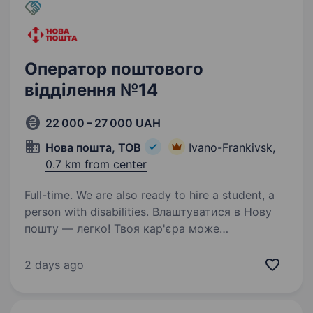
Оператор поштового
відділення №14
22 000 – 27 000 UAH
Нова пошта, ТОВ
Ivano-Frankivsk,
0.7 km from center
Full-time. We are also ready to hire a student, a
person with disabilities. Влаштуватися в Нову
пошту — легко! Твоя кар'єра може
розпочатися вже цього тижня. Саме зараз
ми в пошуку оператора поштового відділення.
2 days ago
Ти шукаєш? Ми гарантуємо: Білу заробітну
плату, що виплачується двічі на…