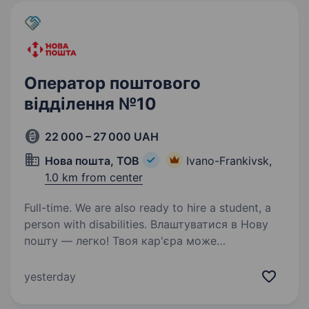
Оператор поштового
відділення №10
22 000 – 27 000 UAH
Нова пошта, ТОВ
Ivano-Frankivsk,
1.0 km from center
Full-time. We are also ready to hire a student, a
person with disabilities. Влаштуватися в Нову
пошту — легко! Твоя кар'єра може
розпочатися вже цього тижня. Саме зараз
ми в пошуку оператора поштового відділення.
yesterday
Ти шукаєш? Ми гарантуємо: Білу заробітну
плату, що виплачується двічі на…