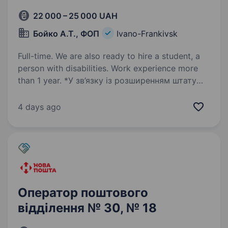
22 000 – 25 000 UAH
Бойко А.Т., ФОП
Ivano-Frankivsk
Full-time. We are also ready to hire a student, a
person with disabilities. Work experience more
than 1 year. *У зв’язку із розширенням штату
оголошується конкурс оператор поштового
зв’язку відділення Нової Пошти
4 days ago
Ми пропонуємо: Навчання всім тонкощам
роботи з обслуговування клієнтів
по стандартам; офіційне працевлаштування;…
Оператор поштового
відділення № 30, № 18