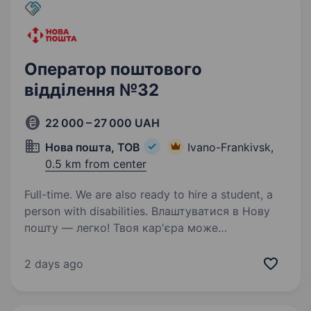
Оператор поштового
відділення №32
22 000 – 27 000 UAH
Нова пошта, ТОВ
Ivano-Frankivsk,
0.5 km from center
Full-time. We are also ready to hire a student, a
person with disabilities. Влаштуватися в Нову
пошту — легко! Твоя кар'єра може
розпочатися вже цього тижня. Саме зараз
ми в пошуку оператора поштового відділення.
2 days ago
Ти шукаєш? Ми гарантуємо: Білу заробітну
плату, що виплачується двічі на…