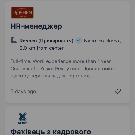
конфіденційності та…
HR-менеджер
Roshen (Прикарпаття)
Ivano-Frankivsk,
3.0 km from center
Full-time. Work experience more than 1 year.
Основні обов’язки Рекрутинг: Повний цикл
підбору персоналу для торгових,
адміністративних та управлінських позицій:
від формування профілю вакансії до виведення
5 days ago
кандидата на роботу. Співпраця з керівниками
підрозділів…
Фахівець з кадрового