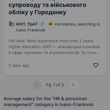
супроводу та військового
обліку у Городенку
МХП, ПрАТ
Horodenka, searching in
Ivano-Frankivsk
Full-time. Work experience more than 2 years.
Higher education. МХП — міжнародна компанія
в сфері харчових та агротехнологій. Ти точно
нас знаєш за такими брендами як: «Наша
Ряба», «Наша Ряба Апетитна», «Бащинський»,
5 days ago
«Легко!», Kurator, «Секрети Шефа».
Приєднуйся до нашої команди!…
Pg. 1 of 3
Average salary for the "HR & personnel
management" category
in Ivano-Frankivsk