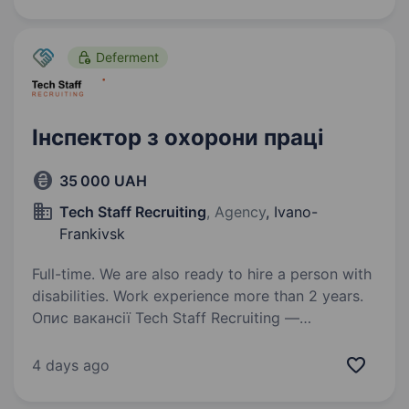
володіння комп’ютерними програмами:
MS Office, MS Word; досвід…
Deferment
Інспектор з охорони праці
35 000 UAH
Tech Staff Recruiting
, Agency
, Ivano-
Frankivsk
Full-time. We are also ready to hire a person with
disabilities. Work experience more than 2 years.
Опис вакансії Tech Staff Recruiting —
рекрутингова агенція, яка допомагає
компаніям супроводжуємо підбір персоналу
4 days ago
від первинного пошуку до фінальних етапів
найму, дотримуючись професійності,