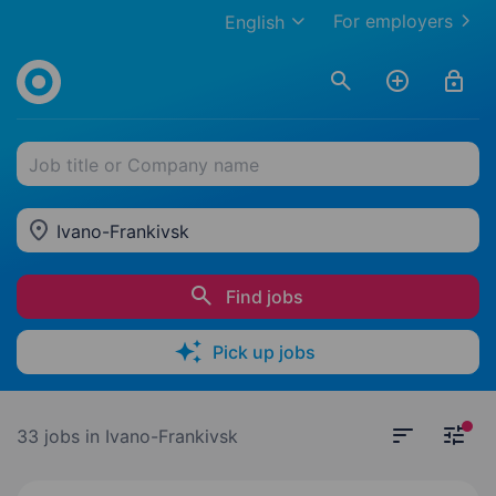
For employers
English
Job title or Company name
Ivano-Frankivsk
Find jobs
Pick up jobs
33 jobs
in Ivano-Frankivsk