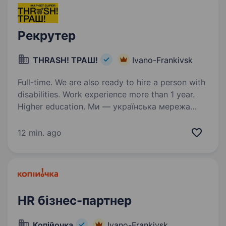
Рекрутер
THRASH! ТРАШ!
Ivano-Frankivsk
Full-time. We are also ready to hire a person with
disabilities. Work experience more than 1 year.
Higher education. Ми — українська мережа
маркетів THRASH! ТРАШ!, що входить до
холдингу Fozzy Group. Активно зростаємо
12 min. ago
та шукаємо фахівця з підбору персоналу, який
підсилить команду рекрутингу. Що ми Тобі
довіримо: Забезпечувати…
HR бізнес-партнер
Копійочка
Ivano-Frankivsk