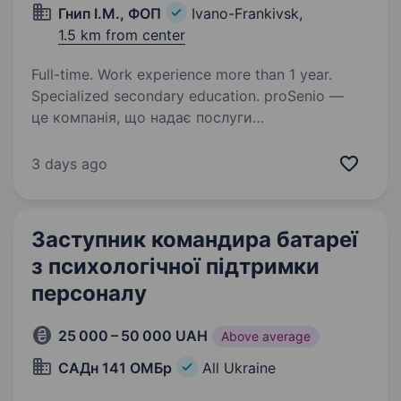
Гнип І.М., ФОП
Ivano-Frankivsk,
1.5 km from center
Full-time. Work experience more than 1 year.
Specialized secondary education. proSenio —
це компанія, що надає послуги
з працевлаштування за Німеччині протягом 12
років. В зв’язку з розширенням Ми будемо раді
3 days ago
прийняти у нашу команду ще одного
Рекрутера. Яким ми бачимо нашого колегу:
обов’язково…
Заступник командира батареї
з психологічної підтримки
персоналу
25 000 – 50 000 UAH
Above average
САДн 141 ОМБр
All Ukraine