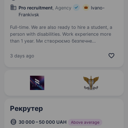
Pro recruitment
, Agency
Ivano-
Frankivsk
Full-time. We are also ready to hire a student, a
person with disabilities. Work experience more
than 1 year. Ми створюємо безпечне
та стабільне робоче середовище, де кожен
працівник відчуває захищеність, а технологічні
3 days ago
процеси відповідають найвищим стандартам
якості. Ми віримо, що безпека —
це фундамент успішного бізнесу…
Рекрутер
30 000 – 50 000 UAH
Above average