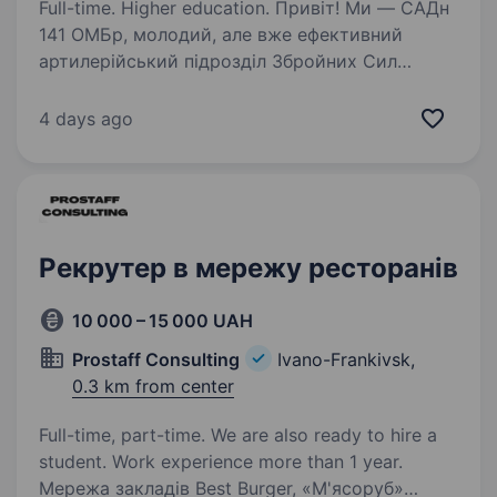
Full-time. Higher education. Привіт! Ми — САДн
141 ОМБр, молодий, але вже ефективний
артилерійський підрозділ Збройних Сил
України. Наша місія — знищувати ворога
найсучаснішими методами, підтримуючи один
4 days ago
одного та цінуючи кожне життя.
Ми прагнемо…
Рекрутер в мережу ресторанів
10 000 – 15 000 UAH
Prostaff Consulting
Ivano-Frankivsk,
0.3 km from center
Full-time, part-time. We are also ready to hire a
student. Work experience more than 1 year.
Мережа закладів Best Burger, «М'ясоруб»