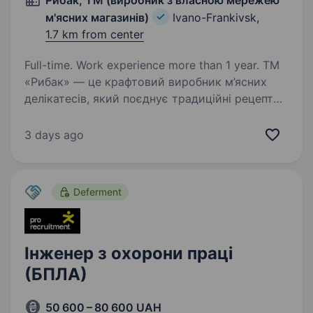
Рибак, ТМ (виробник з власною мережею
м'ясних магазинів)
Ivano-Frankivsk,
1.7 km from center
Full-time. Work experience more than 1 year. ТМ
«Рибак» — це крафтовий виробник м’ясних
делікатесів, який поєднує традиційні рецепти
з сучасними технологіями, забезпечуючи
найвищу якість продукції. Наша власна
3 days ago
мережа магазинів дозволяє нам бути
ближчими до своїх…
Deferment
Інженер з охорони праці
(БПЛА)
50 600 – 80 600 UAH