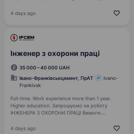
(ТЦ Veles) та «Gora Coffee» шукає рекрутера,
який допоможе нам знаходити класних людей
4 days ago
у команду.Якщо ви вже маєте перший досвід
у рекрутингу, любите працювати самостійно…
Інженер з охорони праці
35 000 – 40 000 UAH
Івано-Франківськцемент, ПрАТ
Ivano-
Frankivsk
Full-time. Work experience more than 1 year.
Higher education. Запрошуємо на роботу
ІНЖЕНЕРА З ОХОРОНИ ПРАЦІ Вимоги:
наявність вищої освіти (перевага, якщо освіта
має відповідний посаді напрямок); вільне
4 days ago