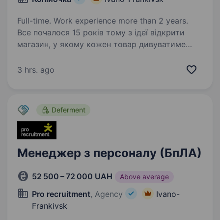
Full-time. Work experience more than 2 years.
Все почалося 15 років тому з ідеї відкрити
магазин, у якому кожен товар дивуватиме
покупця та даруватиме нові враження. Зараз
мережа «Копійочка» налічує 560 магазинів
3 hrs. ago
у 16 областях України, а в нашій команді —
більш…
Deferment
Менеджер з персоналу (БпЛА)
52 500 – 72 000 UAH
Above average
Pro recruitment
, Agency
Ivano-
Frankivsk