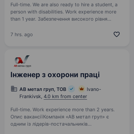
Full-time. We are also ready to hire a student, a
person with disabilities. Work experience more
than 1 year. Забезпечення високого рівня
залученості та лояльності персоналу через
впровадження ефективних процесів
7 hrs. ago
супроводу співробітників на всіх етапах
їхнього життєвого циклу в компанії. Ваша
мета — побудова довірливих…
Інженер з охорони праці
АВ метал груп, ТОВ
Ivano-
Frankivsk,
4.0 km from center
Full-time. Work experience more than 2 years.
Опис вакансіїКомпанія «АВ метал груп» є
одним із лідерів-постачальників
металопрокату в Україні. Ми працюємо з 2009