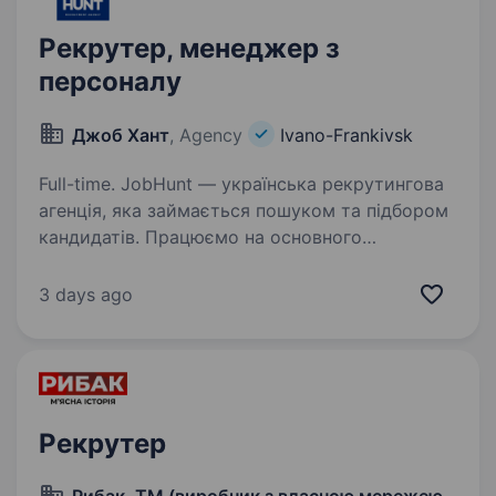
Рекрутер, менеджер з
персоналу
Джоб Хант
, Agency
Ivano-Frankivsk
Full-time. JobHunt — українська рекрутингова
агенція, яка займається пошуком та підбором
кандидатів. Працюємо на основного
замовника — компанію, яка створює
інноваційні системи для зміцнення
3 days ago
обороноздатності та захисту національних…
Рекрутер