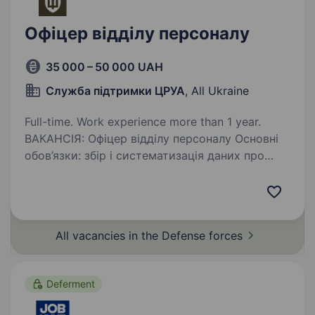
Офіцер відділу персоналу
35 000 – 50 000 UAH
Служба підтримки ЦРУА
, All Ukraine
Full-time. Work experience more than 1 year.
ВАКАНСІЯ: Офіцер відділу персоналу Основні
обов’язки: збір і систематизація даних про
особовий склад, володіння актуальною
інформацією щодо кожного
військовослужбовця; впорядкування, ведення
та зберігання персональних…
All vacancies in the Defense
forces
Deferment