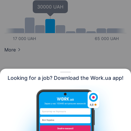
30000 UAH
17 000 UAH
65 000 UAH
More
Looking for a job? Download the Work.ua app!
English