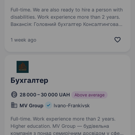
Full-time. We are also ready to hire a person with
disabilities. Work experience more than 2 years.
Вакансія: Головний бухгалтер Консалтингова
Компанія «УСПІХ» шукає в команду
відповідального та досвідченого Головного
1 week ago
бухгалтера Обов’язки: Контроль, формування
здача податкової звітності ТОВ; Податок
на прибуток;…
Бухгалтер
28 000 – 30 000 UAH
Above average
MV Group
Ivano-Frankivsk
Full-time. Work experience more than 2 years.
Higher education. MV Group — будівельна
компанія з понад семирічним досвідом у сфері