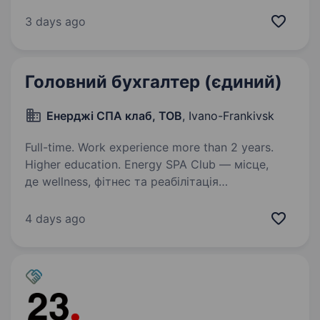
затишок та турбуватись про наших гостей.
Ми системні, та в нас добре побудовані бізнес
3 days ago
процеси та облік. Наші команди сильні
та професійні…
Головний бухгалтер (єдиний)
Енерджі СПА клаб, ТОВ
, Ivano-Frankivsk
Full-time. Work experience more than 2 years.
Higher education. Energy SPA Club — місце,
де wellness, фітнес та реабілітація
поєднуються для розумного відновлення і
гармонії. Якщо ти цінуєш високу якість
4 days ago
роботи та хочеш долучитися до команди
однодумців, які створюють комфорт…