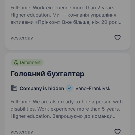
Full-time. Work experience more than 2 years.
Higher education. Ми — компанія управління
активами «Прінком» Вже більше, ніж 20 років
ми активно допомагаємо нашим клієнтам
знаходити ефективні рішення щодо
yesterday
інвестування та збереження коштів,
управляємо фондами та працюємо з іншими…
Deferment
Головний бухгалтер
Company is hidden
Ivano-Frankivsk
Full-time. We are also ready to hire a person with
disabilities. Work experience more than 5 years.
Higher education. Запрошуємо до команди
досвідченого Головного бухгалтера, який
забезпечить ефективну організацію
yesterday