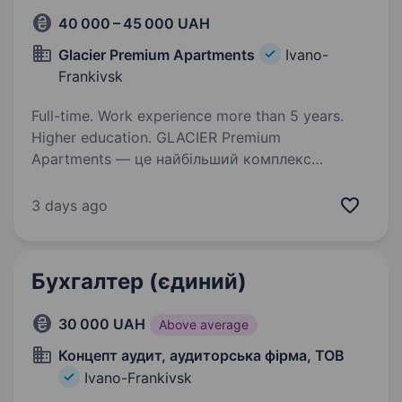
40 000 – 45 000 UAH
Glacier Premium Apartments
Ivano-
Frankivsk
Full-time. Work experience more than 5 years.
Higher education. GLACIER Premium
Apartments — це найбільший комплекс
відпочинку найпопулярнішого гірськолижного
курорту Буковель. Наша команда
3 days ago
професіоналів запрошує до роботи —
Заступник головного бухгалтера готельно-
ресторанного…
Бухгалтер (єдиний)
30 000 UAH
Above average
Концепт аудит, аудиторська фірма, ТОВ
Ivano-Frankivsk