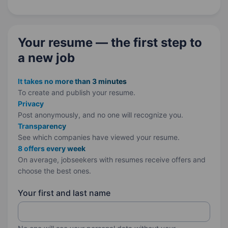
бухгалтерського та податкового обліку
виробничого підприємства. Основні обов’язки
Організація та ведення бухгалтерського…
Your resume — the first step
to
a new job
It takes no more than 3 minutes
To create and publish your
resume.
Privacy
Post anonymously, and no one will recognize you.
Transparency
See which companies have viewed your resume.
8 offers every week
On average, jobseekers with resumes receive offers and
choose the best ones.
Your first and last name