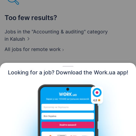
Too few results?
Jobs in the "Accounting & auditing" category
in Kalush
All jobs for remote work
Looking for a job? Download the Work.ua app!
English
Resources
Contact us
About us
Сareer