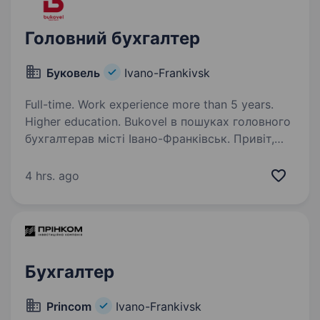
Головний бухгалтер
Буковель
Ivano-Frankivsk
Full-time. Work experience more than 5 years.
Higher education. Bukovel в пошуках головного
бухгалтерав місті Івано-Франківськ. Привіт,
ми команда головного всесезонного курорту
країни і зараз ми в пошуку спеціаліста
4 hrs. ago
на посаду головного бухгалтера в одну
з компанії, що входять…
Бухгалтер
Princom
Ivano-Frankivsk