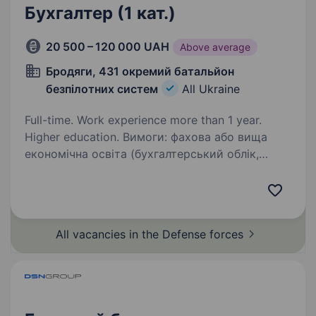
Бухгалтер (1 кат.)
20 500 – 120 000 UAH
Above average
Бродяги, 431 окремий батальйон
безпілотних систем
All Ukraine
Full-time. Work experience more than 1 year.
Higher education. Вимоги: фахова або вища
економічна освіта (бухгалтерський облік,
фінанси, аудит чи споріднена спеціальність);
впевнений користувач ПК (MS Office), знання
системи «Клієнт Казначейства —
Казначейство»; вільне…
All vacancies in the Defense
forces