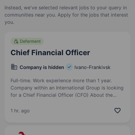
Instead, we've selected relevant jobs to your query in
communities near you. Apply for the jobs that interest
you.
Deferment
Chief Financial Officer
Company is hidden
Ivano-Frankivsk
Full-time. Work experience more than 1 year.
Company within an International Group is looking
for a Chief Financial Officer (CFO) About the
Company We are part of an international group
of companies with foreign roots, operating
1 hr. ago
in Ukraine and international…