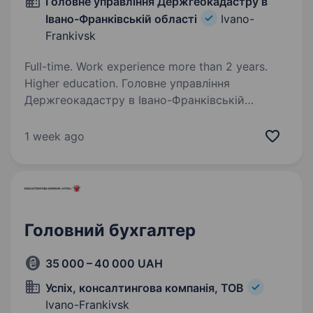
Головне управління Держгеокадастру в
Івано-Франківській області
Ivano-
Frankivsk
Full-time. Work experience more than 2 years.
Higher education. Головне управління
Держгеокадастру в Івано-Франківській
області запрошує у свою команду фахівців.
Станьте частиною змін сьогодні! На Вас
1 week ago
чекають: Професійна команда однодумців;
Відкритість, доброчесність та…
Головний бухгалтер
35 000 – 40 000 UAH
Успіх, консалтингова компанія, ТОВ
Ivano-Frankivsk