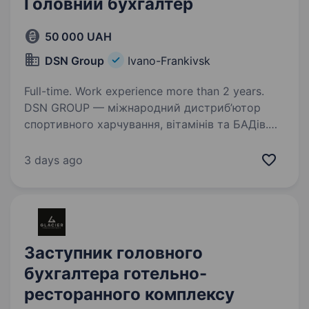
Головний бухгалтер
50 000 UAH
DSN Group
Ivano-Frankivsk
Full-time. Work experience more than 2 years.
DSN GROUP — міжнародний дистриб’ютор
спортивного харчування, вітамінів та БАДів.
Ми будуємо екосистему, що об'єднує світові
бренди, партнерів і кінцевих споживачів,
3 days ago
створюючи нові можливості для ринку. Нам
довіряють…
Заступник головного
бухгалтера готельно-
ресторанного комплексу