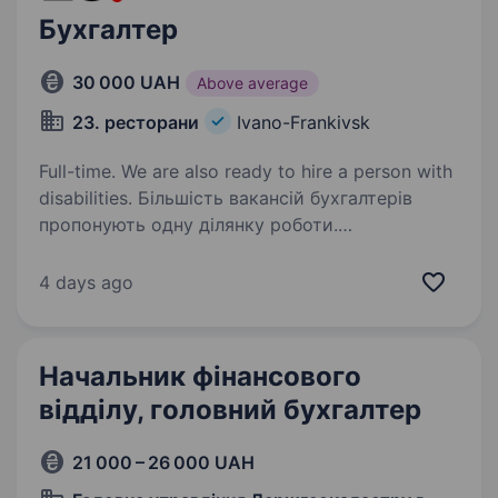
Бухгалтер
30 000 UAH
Above average
23. ресторани
Ivano-Frankivsk
Full-time. We are also ready to hire a person with
disabilities. Більшість вакансій бухгалтерів
пропонують одну ділянку роботи.
Ми пропонуємо інше. Можливість стати
бухгалтером, який може самостійно вести
4 days ago
бізнес. Хто ми? Ми ресторанна компанія
23.Ресторани. Уже 16 років створюємо…
Начальник фінансового
відділу, головний бухгалтер
21 000 – 26 000 UAH