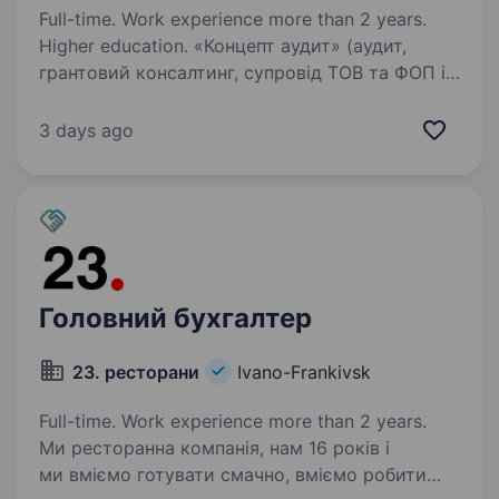
Full-time. Work experience more than 2 years.
Higher education. «Концепт аудит» (аудит,
грантовий консалтинг, супровід ТОВ та ФОП із
20-річним досвідом) запрошує в команду
досвідченого та самостійного Бухгалтера-
3 days ago
універсала (єдиного бухгалтера) для ведення
клієнтів компанії (ТОВ…
Головний бухгалтер
23. ресторани
Ivano-Frankivsk
Full-time. Work experience more than 2 years.
Ми ресторанна компанія, нам 16 років і
ми вміємо готувати смачно, вміємо робити