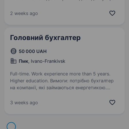
ремонту «під ключ», дизайну інтер'єру,
архітектурних рішень та будівництва. Наша
2 weeks ago
мета — зробити процес будівництва
та ремонту максимально комфортним…
Головний бухгалтер
50 000 UAH
Пмк
, Ivano-Frankivsk
Full-time. Work experience more than 5 years.
Higher education. Вимоги: потрібно бухгалтер
на компанії, які займаються енергетикою.
Умови роботи: досвід обов’язково Обов’язки:
+380 (66) 185 19 48 Влад
3 weeks ago