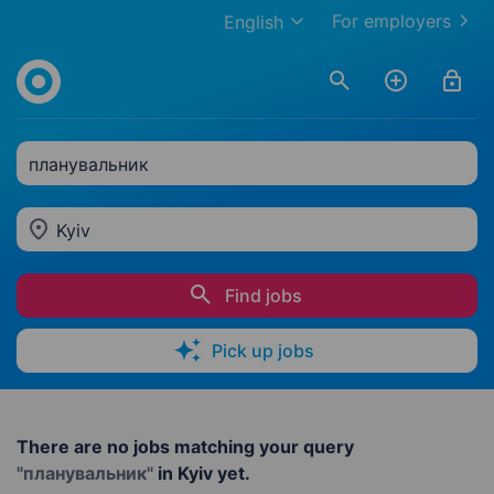
For employers
English
планувальник
Kyiv
Find jobs
Pick up jobs
There are no jobs matching your query
"планувальник"
in Kyiv yet.