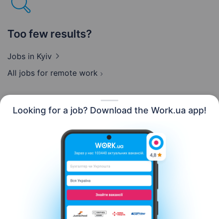
Too few results?
Jobs
in Kyiv
All jobs for remote work
Looking for a job? Download the Work.ua app!
English
Resources
Contact us
About us
Сareer
Work.ua news
Help
Terms of use