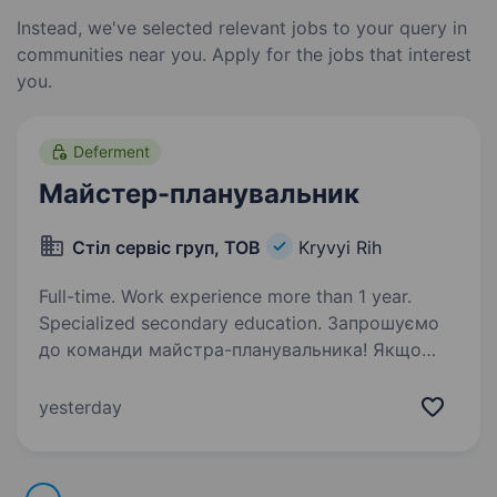
Instead, we've selected relevant jobs to your query in
communities near you. Apply for the jobs that interest
you.
Deferment
Майстер-планувальник
Стіл сервіс груп, ТОВ
Kryvyi Rih
Full-time. Work experience more than 1 year.
Specialized secondary education. Запрошуємо
до команди майстра-планувальника! Якщо
ви маєте технічне мислення, вмієте працювати
з кресленнями та прагнете професійного
yesterday
розвитку — будемо раді бачити вас у нашій
команді. Вимоги: технічна освіта…