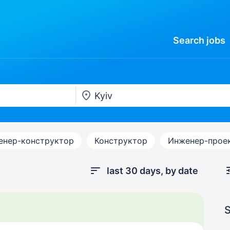
Search
jobs
енер-конструктор
Конструктор
Инженер-прое
last 30 days, by date
S