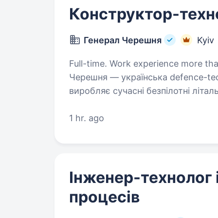
Конструктор-техн
Генерал Черешня
Kyiv
Full-time. Work experience more than 1 
Черешня — українська defence-tec
виробляє сучасні безпілотні літа
та дронами-перехоплювачами для 
наші…
1 hr. ago
Інженер-технолог і
процесів