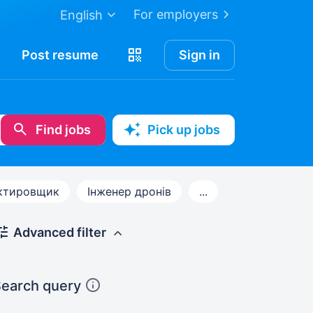
For employers
English
Post
resume
Sign in
Find jobs
Pick up jobs
ктировщик
Інженер дронів
...
Advanced filter
earch query