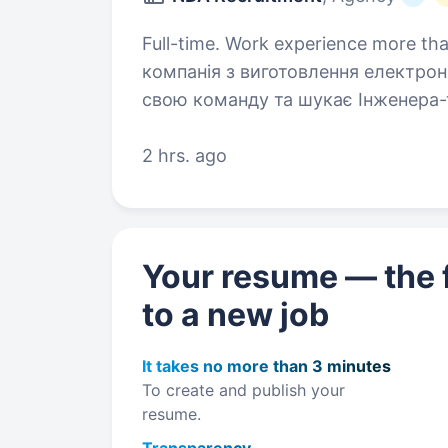
Full-time. Work experience more than 1 year. Наш партнер
компанія з виготовлення електронних приладів. Зар
свою команду та шукає Інженера-технолога. Основ
будуть: Аналіз вхідної констру
2 hrs. ago
Your resume — the f
to a new job
It takes no more than 3 minutes
To create and publish your
resume.