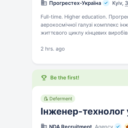
Прогрестех-Україна
Kyiv,
3
Full-time. Higher education. Прогрестех-Україна надає підприємствам
аерокосмічної галузі комплекс інже
життєвого циклу кінцевих виробів
до експлуатаційної підтримки. К
2 hrs. ago
Be the first!
Deferment
Інженер-технолог 
NDA Recruitment
, Agency