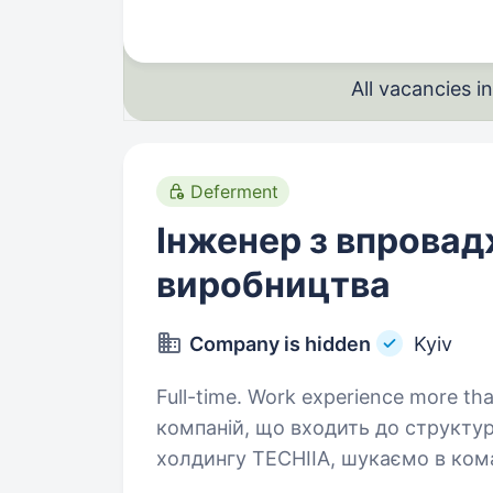
All vacancies 
Deferment
Інженер з впровад
виробництва
Company is hidden
Kyiv
Full-time. Work experience more than 2 y
компаній, що входить до структу
холдингу TECHIIA, шукаємо в ком
та супроводу виробництва. Ми пропонуємо: Бронювання. Офіційне