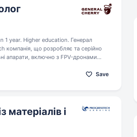
олог
year. Higher education. Генерал
h компанія, що розробляє та серійно
льні апарати, включно з FPV-дронами
протидії повітряним загрозам. Всі
Save
з матеріалів і