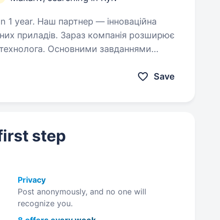
 — інноваційна
аз компанія розширює
ними завданнями
кторської та технічної…
Save
irst step
Privacy
Post anonymously, and no one will
recognize you.