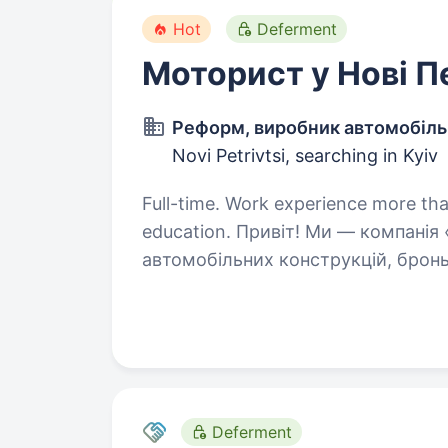
Hot
Deferment
Моторист у Нові П
Реформ, виробник автомобіль
Novi Petrivtsi, searching in Kyiv
Full-time. Work experience more tha
education. Привіт! Ми — компанія «Реформ», український виробник
автомобільних конструкцій, бронь
для банків, медичних закладів, си
та енергетичних служб. Наша тех
Deferment