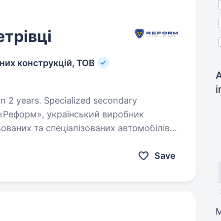
етрівці
них конструкцій, ТОВ
A
i
n 2 years. Specialized secondary
ованих та спеціалізованих автомобілів
лових структур, аварійних
ніка…
Save