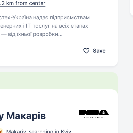
.2 km from center
нерних і ІТ послуг на всіх етапах
 — від їхньої розробки
омпанія також розробляє…
Save
у Макарів
Makariv, searching in Kyiv