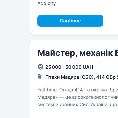
Add city
Continue
Майстер, механік
25 000 – 50 000 UAH
Птахи Мадяра (СБС), 414 ОБр
Full-time. Огляд 414-та окрема бригада безпілотних систем «Птахи
Мадяра» — це високотехнологічний
систем Збройних Сил України, що 
розвідувальних безпілотних…