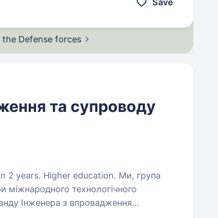
Save
in the Defense
forces
ження та супроводу
ears. Higher education. Ми, група
ри міжнародного технологічного
анду Інженера з впровадження