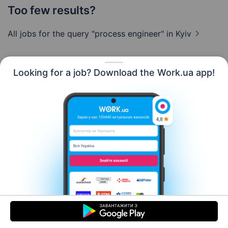
Too few results?
All jobs for the query "process engineer"
in Kyiv
Looking for a job? Download the Work.ua app!
English
Resources
Contact us
About us
Сareer
Work.ua news
Help
Terms of use
For employers