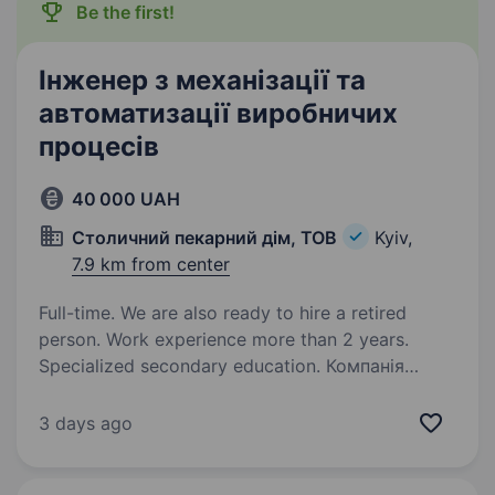
кексів, мармеладу, пастили,…
Be the first!
Інженер з механізації та
автоматизації виробничих
процесів
40 000 UAH
Столичний пекарний дім, ТОВ
Kyiv,
7.9 km from center
Full-time. We are also ready to hire a retired
person. Work experience more than 2 years.
Specialized secondary education. Компанія
«Київхліб» «Столичний пекарний дім»
запрошує на роботу Інженера з механізації
3 days ago
та автоматизації Кваліфікаційні вимоги: Повна
вища освіта технічного напряму підготовки