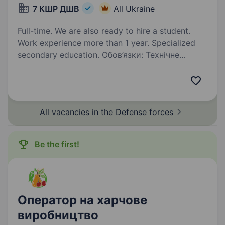
7 КШР ДШВ
All Ukraine
Full-time. We are also ready to hire a student.
Work experience more than 1 year. Specialized
secondary education. Обов’язки: Технічне
обслуговування, ремонт і модернізація
безпілотних літальних апаратів
(квадрокоптери, FPV, розвідувальні БПЛА).
Діагностика несправностей електронних,
All vacancies in the Defense
forces
механічних та програмних компонентів…
Be the first!
Оператор на харчове
виробництво