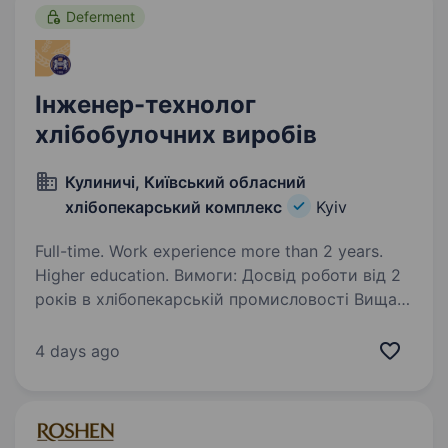
(магістр, спеціаліст) стаж роботи…
Deferment
Інженер-технолог
хлібобулочних виробів
Кулиничі, Київський обласний
хлібопекарський комплекс
Kyiv
Full-time. Work experience more than 2 years.
Higher education. Вимоги: Досвід роботи від 2
років в хлібопекарській промисловості Вища
освіта Вміння працювати з нормативно-
технічною докуметацією Знання ПК Знання
4 days ago
основ HACCP Умови роботи: Позмінний графік
роботи,…