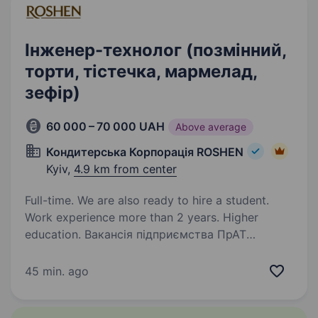
Інженер-технолог (позмінний,
торти, тістечка, мармелад,
зефір)
60 000 – 70 000 UAH
Above average
Кондитерська Корпорація ROSHEN
Kyiv,
4.9 km from center
Full-time. We are also ready to hire a student.
Work experience more than 2 years. Higher
education. Вакансія підприємства ПрАТ
«Київська кондитерська фабрика «РОШЕН"».
ПрАТ «Київська кондитерська фабрика
45 min. ago
«Рошен» — це сучасне виробництво
орієнтоване на виготовлення тортів, тістечок,