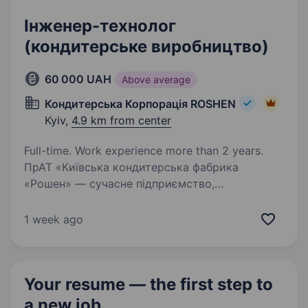
Інженер-технолог
(кондитерське виробництво)
60 000 UAH
Above average
Кондитерська Корпорація ROSHEN
Kyiv,
4.9 km from center
Full-time. Work experience more than 2 years.
ПрАТ «Київська кондитерська фабрика
«Рошен» — сучасне підприємство,
що спеціалізується на виробництві
високоякісних кондитерських виробів.
1 week ago
У нашому асортименті представлені торти,
тістечка, кекси, мармелад, пастила,…
Your resume — the first step
to
a new job