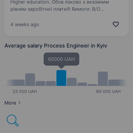
Higher education. Обов язково з вказаним
рівнем заробітної плати!!! Вимоги: В/О
технологічна знання технологій, обладнання,
стандартів виробництва. вміння складати
4 weeks ago
та розраховувати рецептури вміння складати
технологічні…
Average salary Process Engineer
in Kyiv
60000 UAH
33 000 UAH
89 000 UAH
More