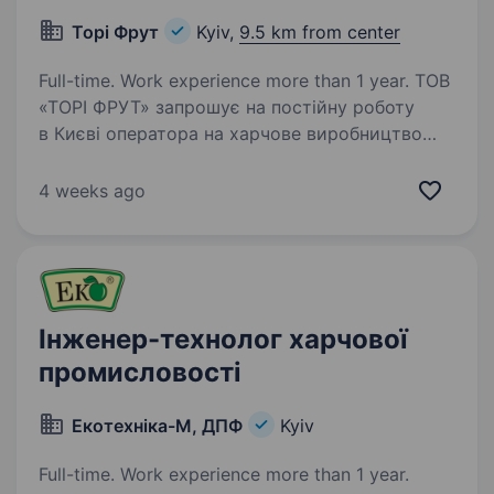
Торі Фрут
Kyiv,
9.5 km from center
Full-time. Work experience more than 1 year. ТОВ
«ТОРІ ФРУТ» запрошує на постійну роботу
в Києві оператора на харчове виробництво
Обов’язки: виконання комплексу робіт
з наладки та регулювання вузлів і механізмів
4 weeks ago
обладнання; підготовка до роботи, огляд…
Інженер-технолог харчової
промисловості
Екотехніка-М, ДПФ
Kyiv
Full-time. Work experience more than 1 year.