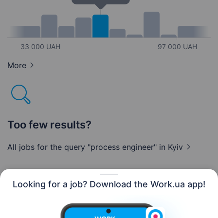
33 000 UAH
97 000 UAH
More
Too few results?
All jobs for the query "process engineer"
in Kyiv
Looking for a job? Download the Work.ua app!
English