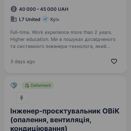
40 000 – 45 000 UAH
L7 United
Kyiv
Full-time. Work experience more than 2 years.
Higher education. Ми в пошуках досвідченого
та системного Інженера-технолога, який
приєднається до нашого Відділу технічного
забезпечення. Ключова роль посади —
3 days ago
забезпечення технічної підготовки
виробництва, розробка та впровадження…
Deferment
Інженер-проєктувальник ОВіК
(опалення, вентиляція,
кондиціювання)