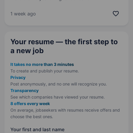
1.Розробляє, впроваджує та супроводжує
технологічні процеси виготовлення продукції
1 week ago
відповідно до вимог конструкторської
документації та нормативних документів. 2.
Розробляє технологічну документацію,
Your resume — the first step
to
зокрема технологічні…
a new job
It takes no more than 3 minutes
To create and publish your
resume.
Privacy
Post anonymously, and no one will recognize you.
Transparency
See which companies have viewed your resume.
8 offers every week
On average, jobseekers with resumes receive offers and
choose the best ones.
Your first and last name