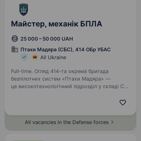
Майстер, механік БПЛА
25 000 – 50 000 UAH
Птахи Мадяра (СБС), 414 ОБр УБАС
All Ukraine
Full-time. Огляд 414-та окрема бригада
безпілотних систем «Птахи Мадяра» —
це високотехнологічний підрозділ у складі Сил
безпілотних систем Збройних Сил України,
що спеціалізується на застосуванні ударних,
розвідувальних безпілотних…
All vacancies in the Defense
forces