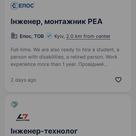
Інженер, монтажник РЕА
Епос, ТОВ
Kyiv,
2.0 km from center
Full-time. We are also ready to hire a student, a
person with disabilities, a retired person. Work
experience more than 1 year. Провідний
український провайдер рішень та послуг
у сфері інформаційних технологій компанія
2 days ago
EПОС оголошує конкурс на вакансію інженер
(монтаж РЕА) Вимоги: 1. Досвід роботи (пайки)
з навісного монтажу та монтажу
на друкованих…
Інженер-технолог