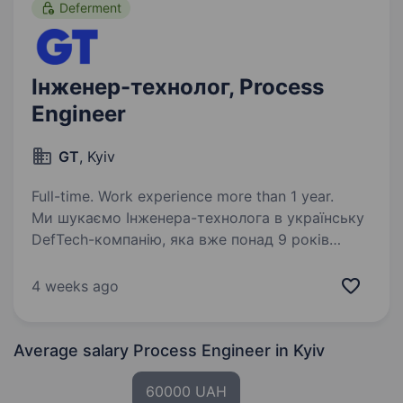
Deferment
Інженер-технолог, Process
Engineer
GT
, Kyiv
Full-time. Work experience more than 1 year.
Ми шукаємо Інженера-технолога в українську
DefTech-компанію, яка вже понад 9 років
зосереджена на розробці високотехнологічних
рішень для захисту об'єктів військової,
4 weeks ago
цивільної та критичної інфраструктури. Їх
продукція…
Average salary Process Engineer
in Kyiv
60000 UAH