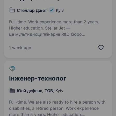
Стеллар Джет
Kyiv
Full-time. Work experience more than 2 years.
Higher education. Stellar Jet —
це мультидисциплінарне R&D бюро
та експериментальне виробництво, яке
створює технологічні рішення майбутнього.
1 week ago
Наші проєкти вже довели свою ефективність
у реальних умовах, і зараз ми активно
масштабуємо…
Інженер-технолог
Юей дефенс, ТОВ
, Kyiv
Full-time. We are also ready to hire a person with
disabilities, a retired person. Work experience
more than 5 years. Higher education.