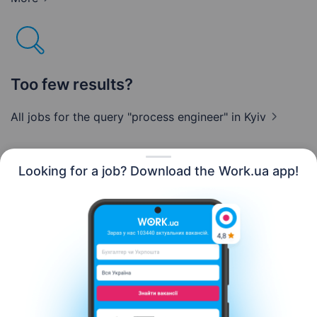
Too few results?
All jobs for the query "process engineer"
in Kyiv
Looking for a job? Download the Work.ua app!
English
Resources
Contact us
About us
Сareer