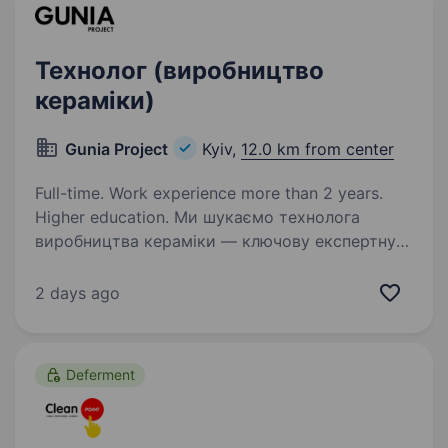
Технолог (виробництво
кераміки)
Gunia Project
Kyiv,
12.0 km from center
Full-time. Work experience more than 2 years.
Higher education. Ми шукаємо технолога
виробництва кераміки — ключову експертну
роль, яка відповідає за якість виробів,
технологічні процеси та розвиток продукту.
2 days ago
Це позиція для спеціаліста, який глибоко
розуміє виробництво кераміки,…
Deferment