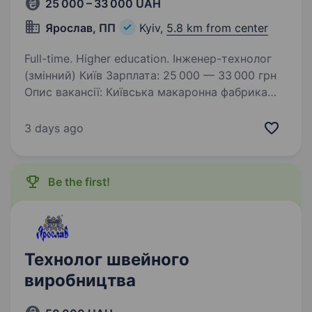
25 000 – 33 000 UAH
Ярослав, ПП
Kyiv,
5.8 km from center
Full-time. Higher education. Інженер-технолог
(змінний) Київ Зарплата: 25 000 — 33 000 грн
Опис вакансії: Київська макаронна фабрика
запрошує інженера-технолога у виробничо-
технологічну лабораторію. Розглядаємо
3 days ago
кандидатів без досвіду — навчаємо…
Be the first!
Технолог швейного
виробництва