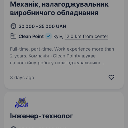
Механік, налагоджувальник
виробничого обладнання
30 000 – 35 000 UAH
Clean Point
Kyiv,
12.0 km from center
Full-time, part-time. Work experience more than
2 years. Компанія «Clean Point» шукає
на постійну роботу налагоджувальника
(механіка) устаткування в паперовому
виробництві. Ми пропонуємо роботу
3 days ago
у виробничому підрозділі з виробництва
санітарно-гігієнічної продукції. Вимоги:…
Інженер-технолог