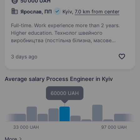
50 000 UAH
Ярослав, ПП
Kyiv,
7.0 km from center
Full-time. Work experience more than 2 years.
Higher education. Технолог швейного
виробництва (постільна білизна, масове
виробництво) Київ, вул. Автозаводська, 2 50
000 грн Концерн «Ярослав» — виробник
3 days ago
текстильної продукції з повним циклом
виробництва (8 фабрик) — шукає технолога,…
Average salary Process Engineer
in Kyiv
60000 UAH
33 000 UAH
97 000 UAH
More