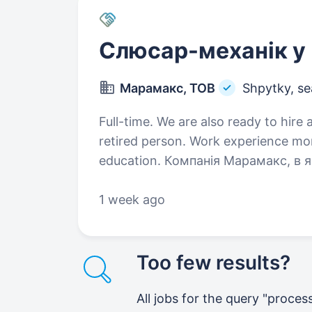
Слюсар-механік у
Марамакс, ТОВ
Shpytky, se
Full-time. We are also ready to hire a
retired person. Work experience mo
education. Компанія Марамакс, в якій відкрито вакансію, спеціалізується
на виробництві картонної упаковк
як на українському, так і міжнаро
1 week ago
виробництвом повного…
Too few results?
All jobs for the query "proce