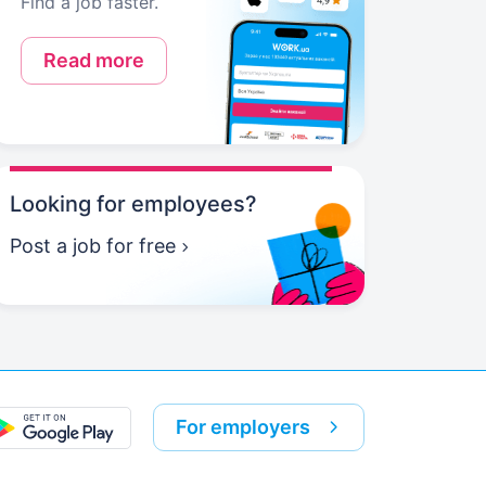
Find a job faster.
Read more
Looking for employees?
Post a job for free
For employers