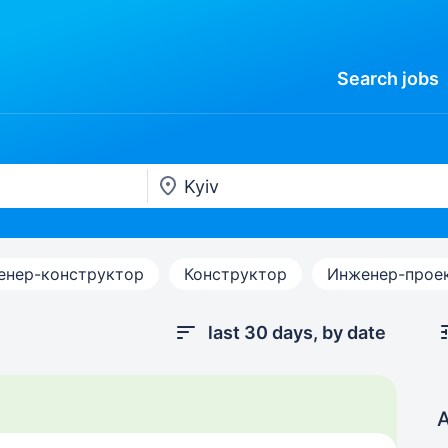
Search
jobs
енер-конструктор
Конструктор
Инженер-прое
last 30 days, by date
A