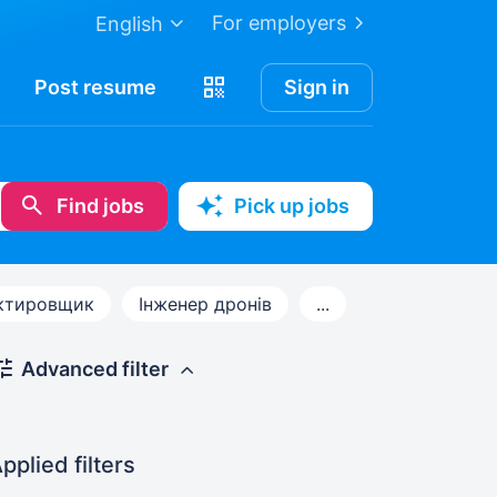
For employers
English
Post
resume
Sign in
Find jobs
Pick up jobs
ктировщик
Інженер дронів
...
Advanced filter
pplied filters