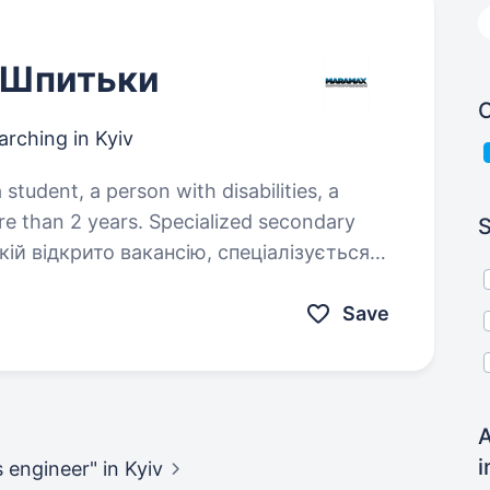
 Шпитьки
C
arching in Kyiv
 student, a person with disabilities, a
re than 2 years. Specialized secondary
S
и та POS-матеріалів. Компанія працює
дному ринку з 2001 року. Є
Save
A
i
ss engineer"
in Kyiv