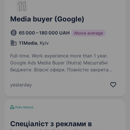
Media buyer (Google)
65 000 – 180 000 UAH
Above average
11Media
, Kyiv
Full-time. Work experience more than 1 year.
Google Ads Media Buyer (Nutra) Масштабні
бюджети. Власні офери. Повністю закрита
інфраструктура. NUTRINITY — прямий
рекламодавець у Nutra з 7+ роками досвіду,
yesterday
який знає, як будувати прибуткові зв’язки
та масштабувати…
Спеціаліст з реклами в