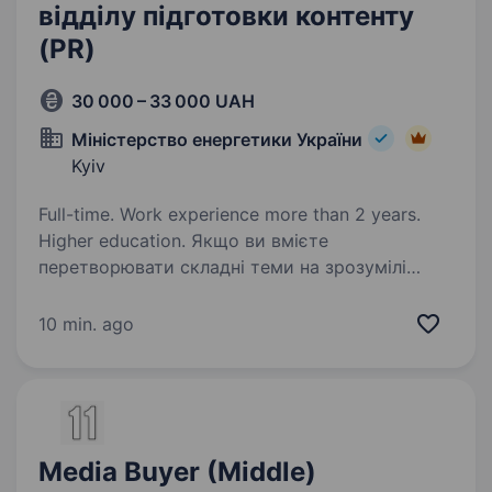
відділу підготовки контенту
(PR)
30 000 – 33 000 UAH
Міністерство енергетики України
Kyiv
Full-time. Work experience more than 2 years.
Higher education. Якщо ви вмієте
перетворювати складні теми на зрозумілі
повідомлення, працювати з медіа, створювати
контент, який читають і поширюють, та хочете
10 min. ago
бути причетними до рішень, що впливають
на енергетичну безпеку України —…
Media Buyer (Middle)