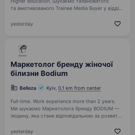
Higher education. Шукаємо талановитого
та вмотивованого Trainee Media Buyer у відділ
інтернет-маркетингу продуктової ІТ-компанії.
Якщо Ви володієте аналітичним мисленням,
yesterday
уважні до деталей і прагнете розпочати
кар'єру у сфері медіабаїнгу…
Маркетолог бренду жіночої
білизни Bodium
Belleza
Kyiv,
0.1 km from center
Full-time. Work experience more than 2 years.
Ми шукаємо Маркетолога бренду BODIUM —
людину, яка стане відповідальною за розвиток
маркетингового напряму бренду та буде
впливати на його зростання. BODIUM —
yesterday