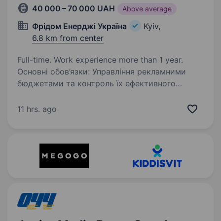
40 000 – 70 000 UAH
Above average
Фрідом Енерджі Україна
Kyiv,
6.8 km from center
Full-time. Work experience more than 1 year.
Основні обов’язки: Управління рекламними
бюджетами та контроль їх ефективного
використання; Налаштування та тестування
цільових аудиторій (ремаркетинг, Look-alike,
11 hrs. ago
інтереси, сегментація); Проведення A/B…