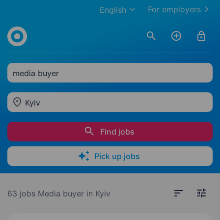
For employers
English
media buyer
Kyiv
Find jobs
Pick up jobs
63 jobs
Media buyer in Kyiv