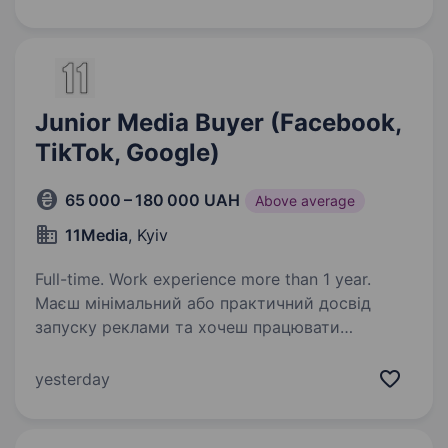
молодий бренд жіночої білизни, який працює
з жовтня…
Junior Media Buyer (Facebook,
TikTok, Google)
65 000 – 180 000 UAH
Above average
11Media
, Kyiv
Full-time. Work experience more than 1 year.
Маєш мінімальний або практичний досвід
запуску реклами та хочеш працювати
в команді, де можна повністю сфокусуватися
на медіабаїнгу? Тоді ми шукаємо саме тебе.
yesterday
Розглядаємо кандидатів як із практичним
досвідом,…