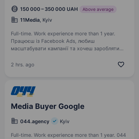
150 000 – 350 000 UAH
Above average
11Media
, Kyiv
Full-time. Work experience more than 1 year.
Працюєш із Facebook Ads, любиш
масштабувати кампанії та хочеш заробляти
більше?Тоді тобі до Nutrinity — affiliate
marketing команди з 7+ роками досвіду
2 hrs. ago
в Nutra, власними оферами та готовою
інфраструктурою для ефективного…
Media Buyer Google
044.аgency
Kyiv
Full-time. Work experience more than 1 year. 044