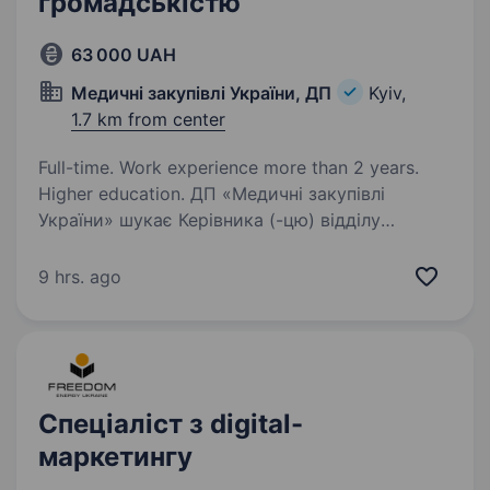
громадськістю
63 000 UAH
Медичні закупівлі України, ДП
Kyiv,
1.7 km from center
Full-time. Work experience more than 2 years.
Higher education. ДП «Медичні закупівлі
України» шукає Керівника (-цю) відділу
комунікацій та зв’язків з громадськістю.
Покращувати медичну систему в Україні —
9 hrs. ago
можливо це про тебе? Основна мета
посади — розбудова бренду організації,…
Спеціаліст з digital-
маркетингу