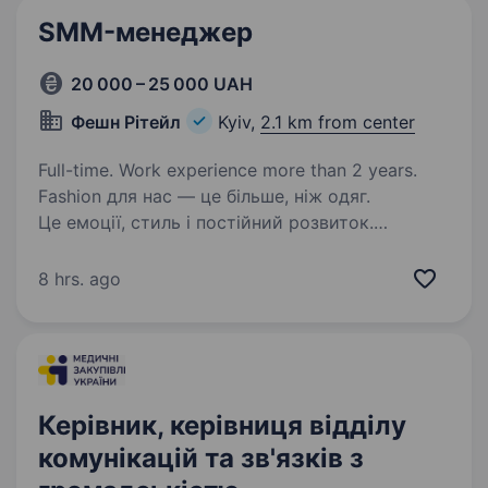
SMM-менеджер
20 000 – 25 000 UAH
Фешн Рітейл
Kyiv,
2.1 km from center
Full-time. Work experience more than 2 years.
Fashion для нас — це більше, ніж одяг.
Це емоції, стиль і постійний розвиток.
Ми активно масштабуємося, запускаємо нові
напрямки та шукаємо талановитого
8 hrs. ago
спеціаліста, який готовий рости разом із
брендом. Нам важливі…
Керівник, керівниця відділу
комунікацій та зв'язків з