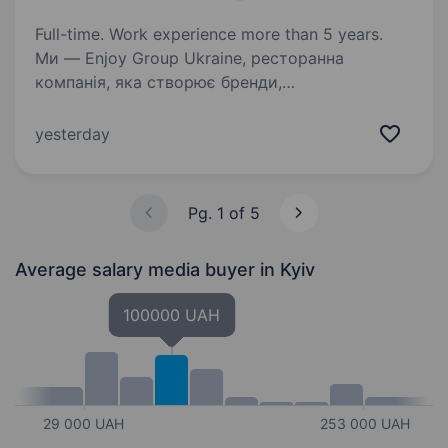
Full-time. Work experience more than 5 years.
Ми — Enjoy Group Ukraine, ресторанна
компанія, яка створює бренди,
що запам’ятовуються та задають тренди
в Україні. Якщо ти хочеш працювати там,
yesterday
де народжуються нові ідеї, будуються
популярні бренди, які вже полюбилися…
Pg. 1 of 5
Average salary media buyer
in Kyiv
100000 UAH
29 000 UAH
253 000 UAH