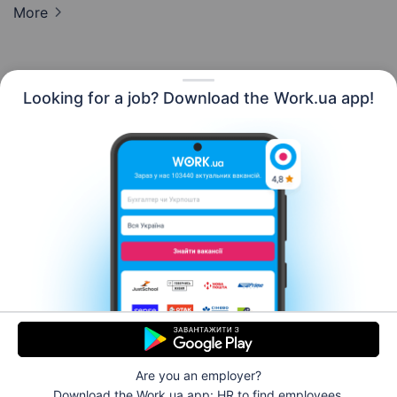
More
Looking for a job? Download the Work.ua app!
English
Resources
Contact us
About us
Сareer
Work.ua news
Help
Terms of use
For employers
Are you an employer?
© 2006–2026 Work.ua. Ukraine's #1 job service.
Download the Work.ua app: HR
to find employees.