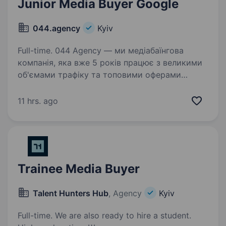
Junior Media Buyer Google
044.аgency
Kyiv
Full-time. 044 Agency — ми медіабаїнгова
компанія, яка вже 5 років працює з великими
об'ємами трафіку та топовими оферами
ринку. За цей час ми змогли побудувати
процеси так, аби баєр міг фокусуватись
11 hrs. ago
на запуску, тестах і масштабуванні,…
Trainee Media Buyer
Talent Hunters Hub
, Agency
Kyiv
Full-time. We are also ready to hire a student.