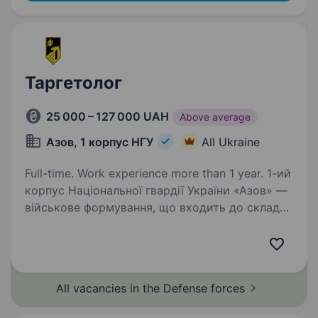
Таргетолог
25 000 – 127 000 UAH
Above average
Азов, 1 корпус НГУ
All Ukraine
Full-time. Work experience more than 1 year. 1-ий
корпус Національної гвардії України «Азов» —
військове формування, що входить до складу
НГУ. Підрозділ збирає команду вмотивованих
фахівців, які готові бути прикладом
та працювати разом на перемогу. Обов’язки:…
All vacancies in the Defense
forces