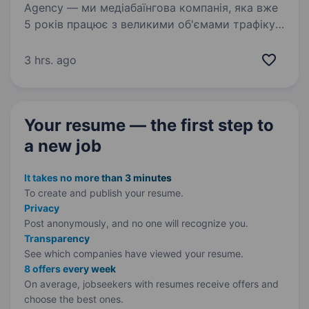
Agency — ми медіабаїнгова компанія, яка вже
5 років працює з великими об'ємами трафіку
та топовими оферами ринку. За цей час
ми змогли побудувати процеси так, аби баєр
3 hrs. ago
міг фокусуватись на запусках, тестах і…
Your resume — the first step
to
a new job
It takes no more than 3 minutes
To create and publish your
resume.
Privacy
Post anonymously, and no one will recognize you.
Transparency
See which companies have viewed your resume.
8 offers every week
On average, jobseekers with resumes receive offers and
choose the best ones.