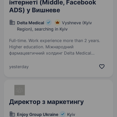
інтернеті (Middle, Facebook
ADS) у Вишневе
Delta Medical
Vyshneve (Kyiv
Region), searching in Kyiv
Full-time. Work experience more than 2 years.
Higher education. Міжнародний
фармацевтичний холдинг Delta Medical
запрошує до своєї команди Спеціаліста
з таргетованої реклами (Middle Paid Social
yesterday
Specialist — Meta / TikTok / Telegram
Ads)РОБОТА в ОФІСІ!!! Завдання: планування,…
Директор з маркетингу
Enjoy Group Ukraine
Kyiv