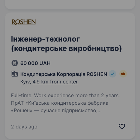
кожної деталі та вузла технічної документації,
гарантуючи надійність роботи нашої продукції.
Створюємо…
Інженер-технолог
(кондитерське виробництво)
60 000 UAH
Кондитерська Корпорація ROSHEN
Kyiv,
4.9 km from center
Full-time. Work experience more than 2 years.
ПрАТ «Київська кондитерська фабрика
«Рошен» — сучасне підприємство,
що спеціалізується на виробництві
високоякісних кондитерських виробів.
2 days ago
У нашому асортименті представлені торти,