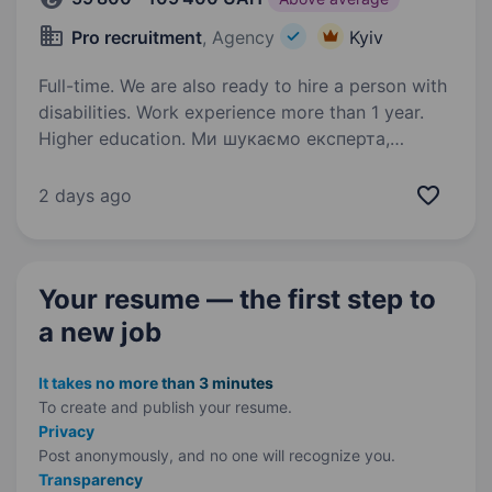
Pro recruitment
, Agency
Kyiv
Full-time. We are also ready to hire a person with
disabilities. Work experience more than 1 year.
Higher education. Ми шукаємо експерта,
що забезпечить безперебійний процес
виробництва шляхом впровадження
2 days ago
досконалих технологічних рішень, підтримки
високої якості документації та постійного
вдосконалення культури виробництва.
Your resume — the first step
to
Ми створюємо…
a new job
It takes no more than 3 minutes
To create and publish your
resume.
Privacy
Post anonymously, and no one will recognize you.
Transparency