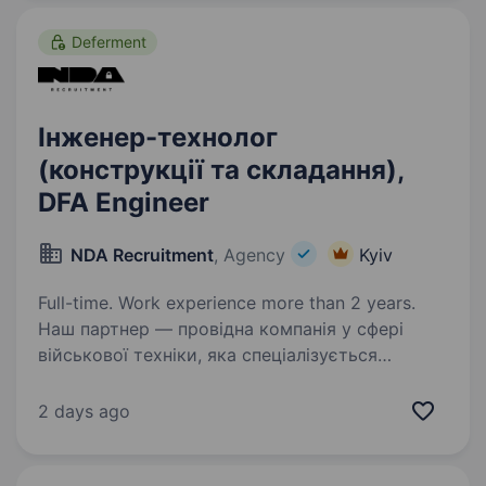
тістечка, кекси, мармелад, пастила,…
Deferment
Інженер-технолог
(конструкції та складання),
DFA Engineer
NDA Recruitment
, Agency
Kyiv
Full-time. Work experience more than 2 years.
Наш партнер — провідна компанія у сфері
військової техніки, яка спеціалізується
на розробці та виробництві інноваційних
рішень для оборонної промисловості. Наша
2 days ago
мета — забезпечити захисників
найсучаснішими технологіями,…