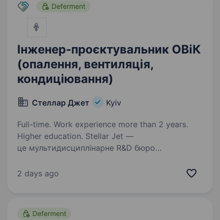
Deferment
Інженер-проєктувальник ОВіК
(опалення, вентиляція,
кондиціювання)
Стеллар Джет
Kyiv
Full-time. Work experience more than 2 years.
Higher education. Stellar Jet —
це мультидисциплінарне R&D бюро
та експериментальне виробництво, яке
створює технологічні рішення майбутнього.
2 days ago
Наші проєкти вже довели свою ефективність
у реальних умовах, і зараз ми активно
масштабуємо…
Deferment