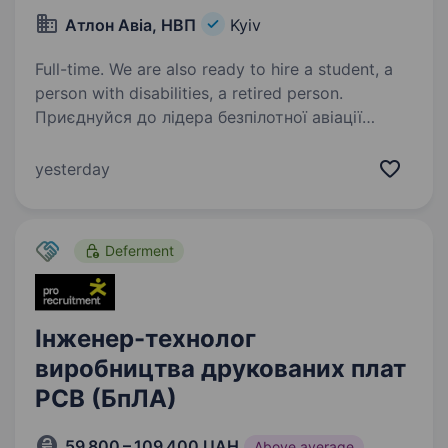
Атлон Авіа, НВП
Kyiv
Full-time. We are also ready to hire a student, a
person with disabilities, a retired person.
Приєднуйся до лідера безпілотної авіації
України! Ми — українське науково-виробниче
підприємство повного циклу, що створює
yesterday
передові технології у сфері БпЛА. Якщо
ти хочеш бути частиною інновацій, працювати
над перспективними…
Deferment
Інженер-технолог
виробництва друкованих плат
РСВ (БпЛА)
59 800 – 109 400 UAH
Above average