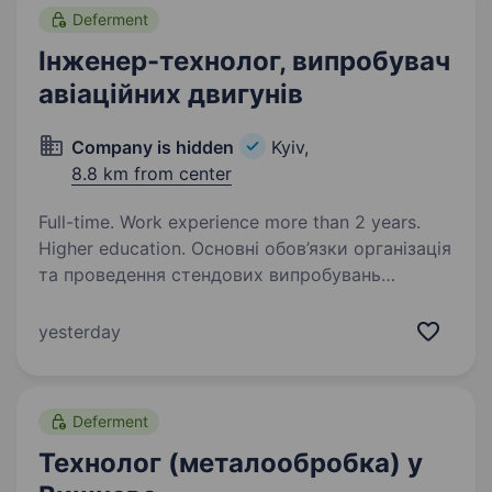
Deferment
Інженер-технолог, випробувач
авіаційних двигунів
Company is hidden
Kyiv,
8.8 km from center
Full-time. Work experience more than 2 years.
Higher education. Основні обов’язки організація
та проведення стендових випробувань
двигунів; розроблення програм та методик
випробувань; аналіз параметрів роботи
yesterday
двигуна; аналіз причин відмов
та несправностей; оформлення…
Deferment
Технолог (металообробка) у