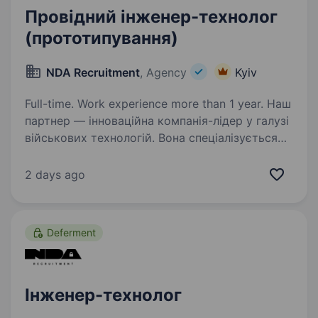
Провідний інженер-технолог
(прототипування)
NDA Recruitment
, Agency
Kyiv
Full-time. Work experience more than 1 year. Наш
партнер — інноваційна компанія-лідер у галузі
військових технологій. Вона спеціалізується
на розробці та виробництві передових рішень
для оборонної промисловості, створюючи
2 days ago
технології, що забезпечують максимальну…
Deferment
Інженер-технолог