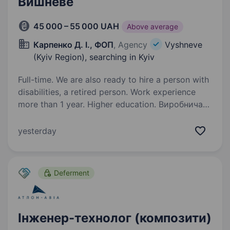
Вишневе
45 000 – 55 000 UAH
Above average
Карпенко Д. І., ФОП
, Agency
Vyshneve
(Kyiv Region), searching in Kyiv
Full-time. We are also ready to hire a person with
disabilities, a retired person. Work experience
more than 1 year. Higher education. Виробнича
компанія у сфері металообробки. Шукаємо
технолога, який розуміє шлях деталі від
yesterday
креслення та заготовки до стабільного
серійного виготовлення на верстатах з ЧПК.
Нам потрібна людина, яка вміє не просто…
Deferment
Інженер-технолог (композити)