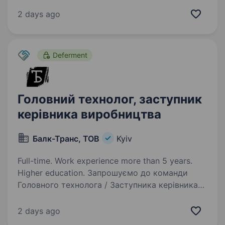
здійснює дистрибуцію та маркетинг якісних,
сучасних, ефективних та безпечних лікарських
2 days ago
засобів, медичних виробів, дієтичних добавок,
ветеринарних продуктів…
Deferment
Головний технолог, заступник
керівника виробництва
Балк-Транс, ТОВ
Kyiv
Full-time. Work experience more than 5 years.
Higher education. Запрошуємо до команди
Головного технолога / Заступника керівника
виробництва — фахівця, який забезпечить
ефективну організацію виробничих процесів,
2 days ago
впровадження технологічних рішень