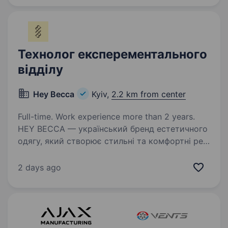
та контроль якості продукції…
Технолог експерементального
відділу
Hey Becca
Kyiv,
2.2 km from center
Full-time. Work experience more than 2 years.
HEY BECCA — український бренд естетичного
одягу, який створює стильні та комфортні речі
для щоденного життя. Наша місія — бути
не просто брендом одягу, а частиною
2 days ago
лайфстайлу наших клієнток. Ми активно
розширюємо…