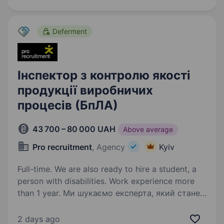
Deferment
Інспектор з контролю якості
продукції виробничих
процесів (БпЛА)
43 700 – 80 000 UAH
Above average
Pro recruitment
, Agency
Kyiv
Full-time. We are also ready to hire a student, a
person with disabilities. Work experience more
than 1 year. Ми шукаємо експерта, який стане
«останнім рубежем» якості нашого
обладнання. Забезпечить якісну відповідність
2 days ago