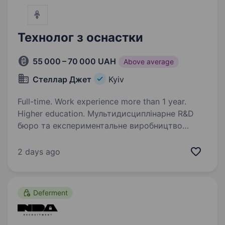
Технолог з оснастки
55 000 – 70 000 UAH
Above average
Стеллар Джет
Kyiv
Full-time. Work experience more than 1 year.
Higher education. Мультидисциплінарне R&D
бюро та експериментальне виробництво
шукаємо в свою команду ТЕХНОЛОГА
з оснастки. ДНІПРО БРОНЮЄМО з першого
2 days ago
дня роботи! Наш кандидат: Має вищу технічну
освіту та досвід роботи за фахом…
Deferment