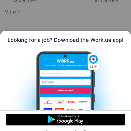
33 000 UAH
97 000 UAH
More
Looking for a job? Download the Work.ua app!
English
Resources
Contact us
About us
Сareer
Work.ua news
Help
Terms of use
For employers