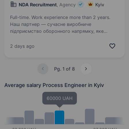
NDA Recruitment
, Agency
Kyiv
Full-time. Work experience more than 2 years.
Наш партнер — сучасне виробниче
підприємство оборонного напрямку, яке
поєднує інноваційні розробки, високі
стандарти якості та безперервне
2 days ago
вдосконалення процесів. У зв’язку зі
зростанням обсягів виробництва
та запуском…
Pg. 1 of 8
Average salary Process Engineer
in Kyiv
60000 UAH