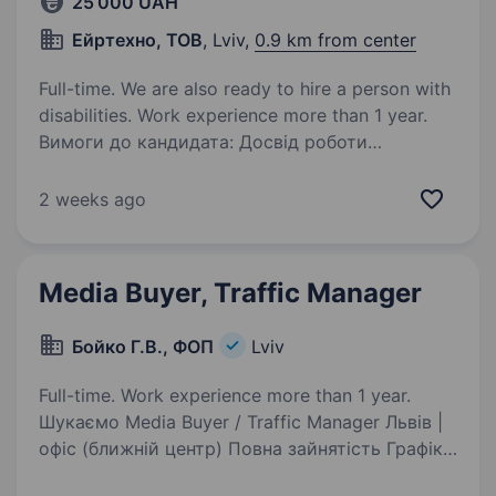
25 000 UAH
Ейртехно, ТОВ
, Lviv,
0.9 km from center
Full-time. We are also ready to hire a person with
disabilities. Work experience more than 1 year.
Вимоги до кандидата: Досвід роботи
таргетологом від 1 року (Facebook Ads,
Instagram Ads; Google Ads). Впевнене
2 weeks ago
володіння Meta Ads Manager: налаштування
кампаній, аудиторій, ретаргетингу, A/B
тестування. Розуміння…
Media Buyer, Traffic Manager
Бойко Г.В., ФОП
Lviv
Full-time. Work experience more than 1 year.
Шукаємо Media Buyer / Traffic Manager Львів |
офіс (ближній центр) Повна зайнятість Графік
роботи: Пн-Пт, 10:00—18:00 (офіс, не