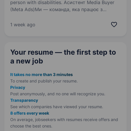
person with disabilities. Асистент Media Buyer
(Meta Ads)Ми — команда, яка працює з
міжнародними проєктами у вертикалі
Social/Dating та постійно масштабує рекламні
1 week ago
кампанії на глобальних ринках. Мінімальний
досвід роботи таргетологом, Media…
Your resume — the first step
to
a new job
It takes no more than 3 minutes
To create and publish your
resume.
Privacy
Post anonymously, and no one will recognize you.
Transparency
See which companies have viewed your resume.
8 offers every week
On average, jobseekers with resumes receive offers and
choose the best ones.