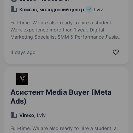
Компас, молодіжний центр
Lviv
Full-time. We are also ready to hire a student.
Work experience more than 1 year. Digital
Marketing Specialist SMM & Performance Львів |
Повна зайнятість | Офіційне працевлаштування
Шукаємо маркетолога, який любить не лише
4 days ago
запускати рекламу, а й створювати контент,
тестувати гіпотези та бачити…
Асистент Media Buyer (Meta
Ads)
Virexo
, Lviv
Full-time. We are also ready to hire a student, a