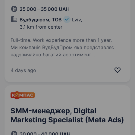
25 000 – 35 000 UAH
Вудбудпром, ТОВ
Lviv,
3.1 km from center
Full-time. Work experience more than 1 year.
Ми компанія ВудБудПром яка представляє
надзвичайно багатий асортимент
будматеріалів на вибір (шпаклівки, фарби,
лаки, масла, віск і багато іншого). У нас амбітні
4 days ago
плани, саме тому ми шукаємо Таргетологів
та Smm…
SMM-менеджер, Digital
Marketing Specialist (Meta Ads)
30 000 – 40 000 UAH