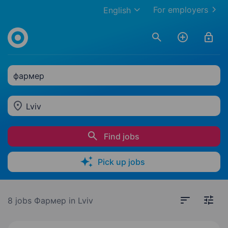
For employers
English
фармер
Lviv
Find jobs
Pick up jobs
8 jobs
Фармер in Lviv