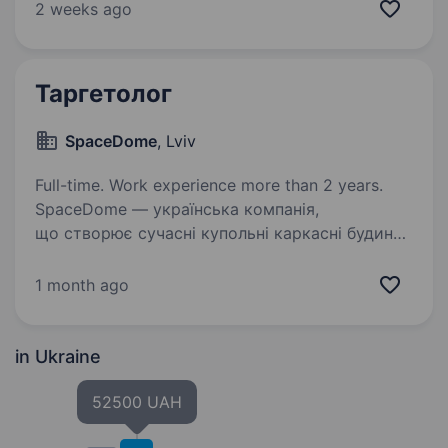
віддалено) Ми — команда, що займається
2 weeks ago
digital-маркетингом та просуванням онлайн-
продуктів…
Таргетолог
SpaceDome
, Lviv
Full-time. Work experience more than 2 years.
SpaceDome — українська компанія,
що створює сучасні купольні каркасні будинки
для життя, відпочинку та туристичного
бізнесу. Наші будинки поєднують інноваційну
1 month ago
сферичну архітектуру, функціональність і
комфорт, а…
in Ukraine
52500 UAH