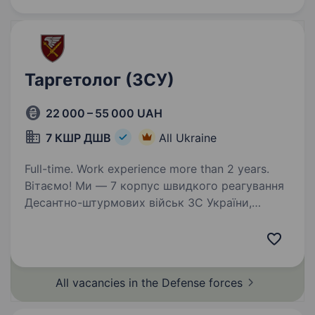
Таргетолог (ЗСУ)
22 000 – 55 000 UAH
7 КШР ДШВ
All Ukraine
Full-time. Work experience more than 2 years.
Вітаємо! Ми — 7 корпус швидкого реагування
Десантно-штурмових військ ЗС України,
команда професіоналів, які поєднують
мужність, швидкість реакції і передові
технології на службі країни. Якщо ти хочеш
стати частиною…
All vacancies in the Defense
forces