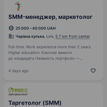
SMM-менеджер, маркетолог
25 000 – 40 000 UAH
Чарівна кулька
, Lviv,
5.7 km from center
Full-time. Work experience more than 2 years.
Higher education. Ключові вимоги
до кандидата Наявність портфоліо —
обов’язкова демонстрація успішних кейсів
(фото, змонтовані Reels/TikTok). Мобільна
4 days ago
зйомка — вміння якісно знімати на телефон у
різних умовах освітлення. Навички…
Таргетолог (SMM)