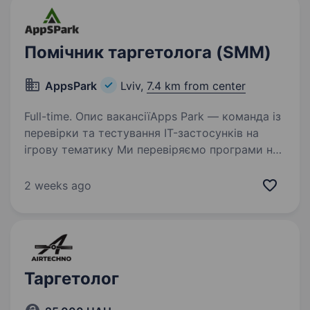
Помічник таргетолога (SMM)
AppsPark
Lviv,
7.4 km from center
Full-time. Опис вакансіїApps Park — команда із
перевірки та тестування IT-застосунків на
ігрову тематику Ми перевіряємо програми на
відповідність вимогам, виявляємо приховані
умови та ризики, щоб гарантувати безпеку
2 weeks ago
для користувачів…
Таргетолог