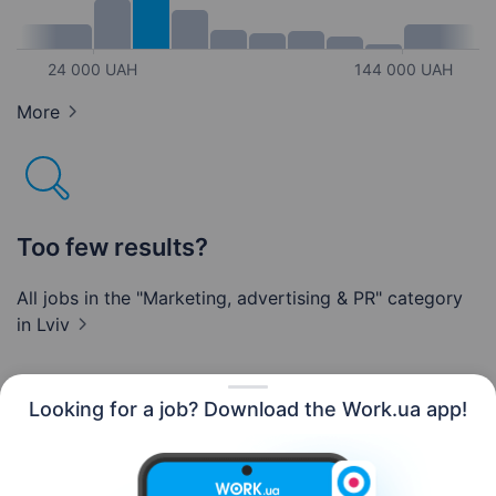
24 000 UAH
144 000 UAH
More
Too few results?
All jobs in the "Marketing, advertising & PR" category
in Lviv
Looking for a job? Download the Work.ua app!
English