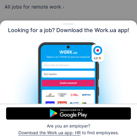
All jobs for remote work
Looking for a job? Download the Work.ua app!
English
Resources
Contact us
About us
Сareer
Work.ua news
Help
Terms of use
For employers
Are you an employer?
© 2006–2026 Work.ua. Ukraine's #1 job service.
Download the Work.ua app: HR
to find employees.