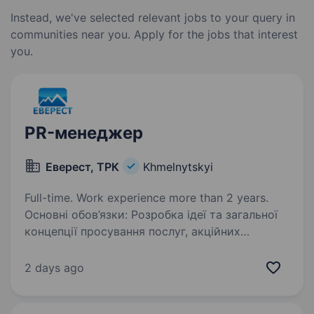
Instead, we've selected relevant jobs to your query in
communities near you. Apply for the jobs that interest
you.
PR-менеджер
Еверест, ТРК
Khmelnytskyi
Full-time. Work experience more than 2 years.
Основні обов’язки: Розробка ідеї та загальної
концепції просування послуг, акційних
пропозицій, проектів; Формування потрібної
для компанії думки серед населення шляхом
2 days ago
використання сучасних каналів комунікації;…