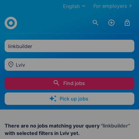
For employers
English
linkbuilder
Lviv
Find jobs
Pick up jobs
There are no jobs matching your query
"linkbuilder"
with selected filters in Lviv yet.