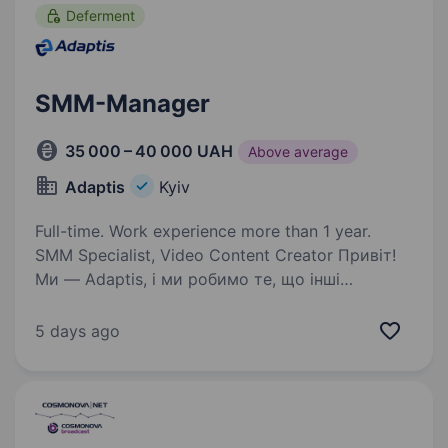
Deferment
SMM-Manager
35 000 – 40 000 UAH
Above average
Adaptis
Kyiv
Full-time. Work experience more than 1 year.
SMM Specialist, Video Content Creator Привіт!
Ми — Adaptis, і ми робимо те, що інші
вважають за неможливе. Ми створюємо
технологічні рішення, які забезпечують
5 days ago
стабільний зв’язок там, де його взагалі
не повинно бути!…