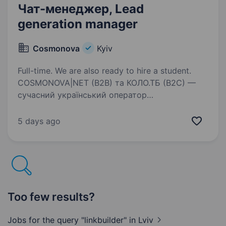
Чат-менеджер, Lead
generation manager
Cosmonova
Kyiv
Full-time. We are also ready to hire a student.
COSMONOVA|NET (B2B) та КОЛО.ТБ (B2C) —
сучасний український оператор
телекомунікаційних послуг. Ми забезпечуємо
стабільний інтернет та якісні сервіси для
5 days ago
тисяч клієнтів по всій країні. Ми шукаємо
Менеджера з комунікацій,…
Too few results?
Jobs for the query "linkbuilder"
in Lviv