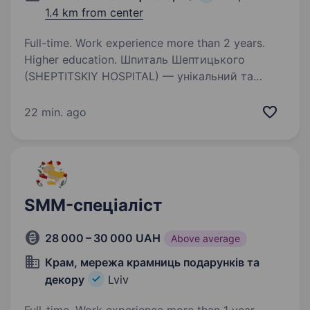
1.4 km from center
Full-time. Work experience more than 2 years.
Higher education. Шпиталь Шептицького
(SHEPTITSKIY HOSPITAL) — унікальний та
єдиний в Україні багатопрофільний медичний
заклад з понад столітнім досвідом — Клініка
22 min. ago
здоров’я та любові. У Шпиталі працюють
висококваліфіковані фахівці,…
SMM-спеціаліст
28 000 – 30 000 UAH
Above average
Крам, мережа крамниць подарунків та
декору
Lviv