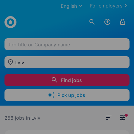
For employers
English
Job title or Company name
Lviv
Find jobs
Pick up jobs
258 jobs
in Lviv