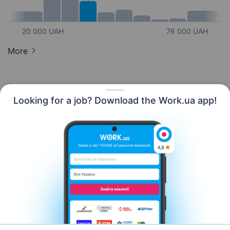
20 000 UAH
76 000 UAH
More
Looking for a job? Download the Work.ua app!
English
Resources
Contact us
About us
Сareer
Work.ua news
Help
Terms of use