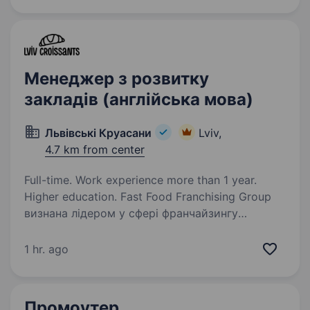
почувається…
Менеджер з розвитку
закладів (англійська мова)
Львівські Круасани
Lviv,
4.7 km from center
Full-time. Work experience more than 1 year.
Higher education. Fast Food Franchising Group
визнана лідером у сфері франчайзингу
громадського харчування в Україні. Ми є
власниками мережі пекарень «Lviv Croissants»,
1 hr. ago
яка налічує понад 200 пекарень по всій Україні
та з шаленим…
Промоутер