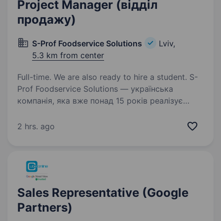
Project Manager (відділ
продажу)
S-Prof Foodservice Solutions
Lviv,
5.3 km from center
Full-time. We are also ready to hire a student. S-
Prof Foodservice Solutions — українська
компанія, яка вже понад 15 років реалізує
комплексні рішення для професійних кухонь.
Ми проєктуємо, оснащуємо
2 hrs. ago
та супроводжуємо заклади HoReCa,
виробництва, школи, дитячі…
Sales Representative (Google
Partners)