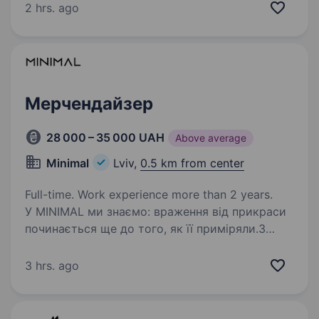
з розширенням команди ми шукаємо
2 hrs. ago
активного та комунікабельного…
Мерчендайзер
28 000 – 35 000 UAH
Above average
Minimal
Lviv,
0.5 km from center
Full-time. Work experience more than 2 years.
У MINIMAL ми знаємо: враження від прикраси
починається ще до того, як її приміряли.З
вітрини. Світла. Викладки. Того самого
відчуття, коли в просторі все на своєму місці.
3 hrs. ago
Саме тому ми шукаємо мерчендайзера —
людину,…