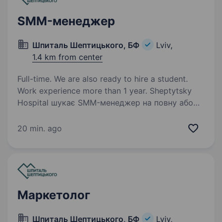
SMM-менеджер
Шпиталь Шептицького, БФ
Lviv,
1.4 km from center
Full-time. We are also ready to hire a student.
Work experience more than 1 year. Sheptytsky
Hospital шукає SMM-менеджер на повну або
часткову зайнятість. Sheptytsky Hospital — це:
Мережа клінік у Львові, Тернополі та Ірпені
20 min. ago
Унікальний медичний заклад з 120-річною
історією Благодійний…
Маркетолог
Шпиталь Шептицького, БФ
Lviv,