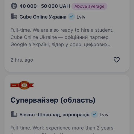
40 000 – 50 000 UAH
Above average
Cube Online Україна
Lviv
Full-time. We are also ready to hire a student.
Cube Online Ukraine — офіційний партнер
Google в Україні, лідер у сфері цифрових
рішень для бізнесу (3D-тури, Google Street
View, просування на Google Maps). Шукаємо
2 hrs. ago
амбітних людей, які хочуть заробляти,
розвиватись…
Супервайзер (область)
Бісквіт-Шоколад, корпорація
Lviv
Full-time. Work experience more than 2 years.