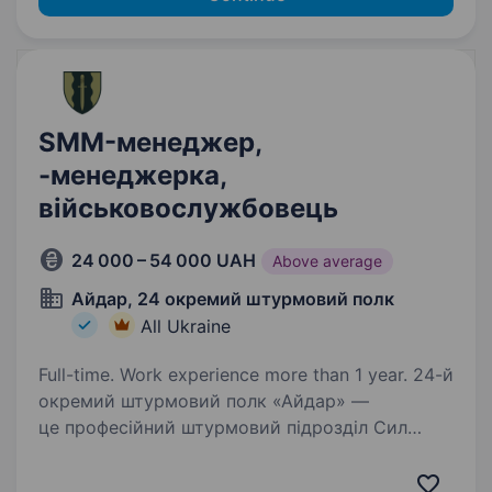
SMM-менеджер,
-менеджерка,
військовослужбовець
24 000 – 54 000 UAH
Above average
Айдар, 24 окремий штурмовий полк
All Ukraine
Full-time. Work experience more than 1 year. 24-й
окремий штурмовий полк «Айдар» —
це професійний штурмовий підрозділ Сил
оборони України, сформований у 2014 році
на хвилі Революції Гідності. Полк брав участь