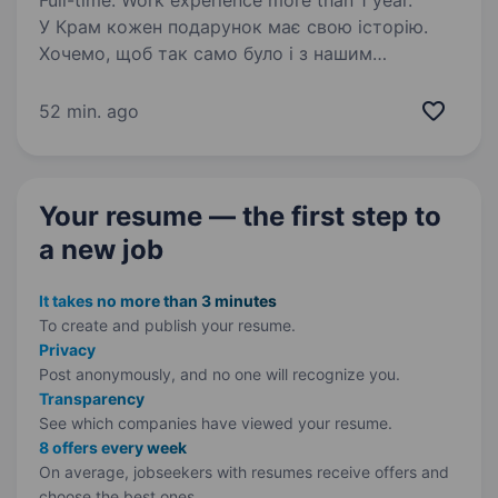
Full-time. Work experience more than 1 year.
У Крам кожен подарунок має свою історію.
Хочемо, щоб так само було і з нашим
Instagram. Ми віримо, що для людей цінний
крафт, ручна робота, душевність та історії.
52 min. ago
Ми запам’ятовуємо емоції, історії та відчуття.
Саме…
Your resume — the first step
to
a new job
It takes no more than 3 minutes
To create and publish your
resume.
Privacy
Post anonymously, and no one will recognize you.
Transparency
See which companies have viewed your resume.
8 offers every week
On average, jobseekers with resumes receive offers and
choose the best ones.