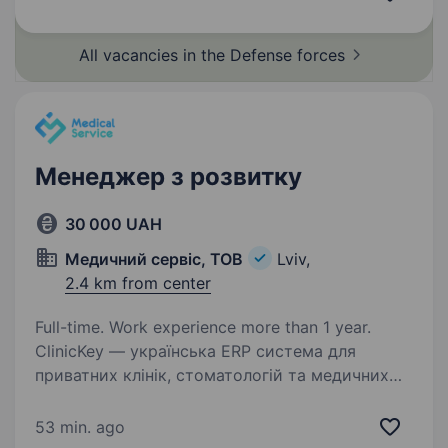
у найгарячіших боях на сході України
у 2014−2022…
All vacancies in the Defense
forces
Менеджер з розвитку
30 000 UAH
Медичний сервіс, ТОВ
Lviv,
2.4 km from center
Full-time. Work experience more than 1 year.
ClinicKey — українська ERP система для
приватних клінік, стоматологій та медичних
центрів. Ми працюємо на перетині двох
світів — ІТ-продуктів і медичного бізнесу — і
53 min. ago
шукаємо людину, яка однаково впевнено