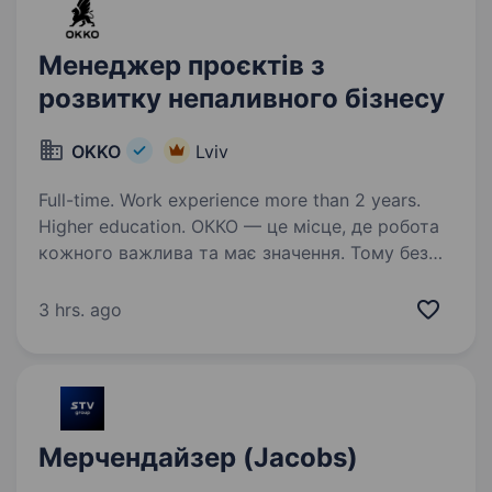
Менеджер проєктів з
розвитку непаливного бізнесу
OKKO
Lviv
Full-time. Work experience more than 2 years.
Higher education. ОККО — це місце, де робота
кожного важлива та має значення. Тому без
тебе ніяк! Долучайся до команди ОККО,
формуймо надійний тил нашої країни разом!
3 hrs. ago
Шукаємо Менеджера з проєктів розвитку
непаливного бізнесу! Приєднуйся,…
Мерчендайзер (Jacobs)