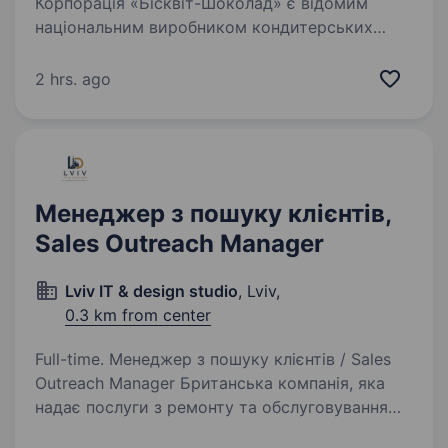
Корпорація «Бісквіт-Шоколад» є відомим
національним виробником кондитерських
виробів. Ми перші відновили виробництво
після початку повномасштабного вторгнення.
2 hrs. ago
Наша компанія підтримує військових і
переселенців,…
Менеджер з пошуку клієнтів,
Sales Outreach Manager
Lviv IT & design studio
, Lviv,
0.3 km from center
Full-time. Менеджер з пошуку клієнтів / Sales
Outreach Manager Британська компанія, яка
надає послуги з ремонту та обслуговування
нерухомості по всій Англії. У зв’язку