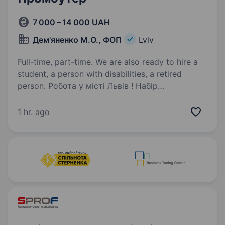
7 000 – 14 000 UAH
Дем'яненко М.О., ФОП
Lviv
Full-time, part-time. We are also ready to hire a
student, a person with disabilities, a retired
person. Робота у місті Львів ! Набір
Промоутерів Вимоги: Вміння знаходити
спільну мову з новими людьми; Ввічливість
1 hr. ago
та гарний настрій, відповідальність;
Спілкування з людьми по послугам компанії
Умови роботи: …