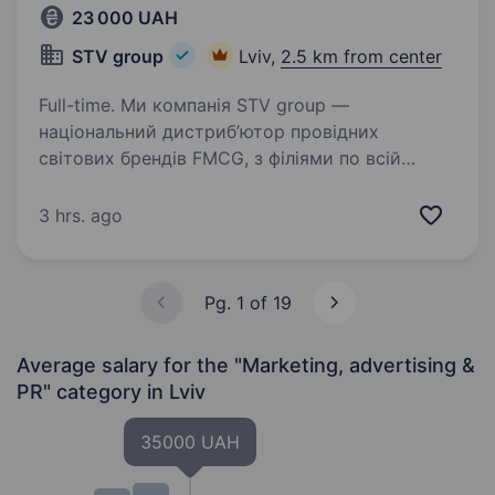
23 000 UAH
STV group
Lviv,
2.5 km from center
Full-time. Ми компанія STV group —
національний дистриб’ютор провідних
світових брендів FMCG, з філіями по всій
території України. Запрошуємо на роботу
Мерчендайзера на продукцію Jacobs, Lor,
3 hrs. ago
Pickwick. Маршрути: район Новий…
Pg. 1 of 19
Average salary for the "Marketing, advertising &
PR" category
in Lviv
35000 UAH