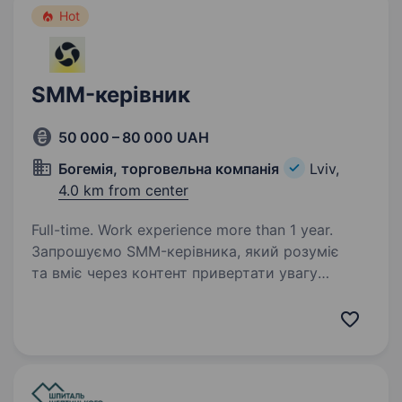
Hot
SMM-керівник
50 000 – 80 000 UAH
Богемія, торговельна компанія
Lviv,
4.0 km from center
Full-time. Work experience more than 1 year.
Запрошуємо SMM-керівника, який розуміє
та вміє через контент привертати увагу
аудиторії, збільшувати довіру до бренду
та впливати на кількість звернень за якими
буде відбуватися велика кількість продаж.
Який вміє…