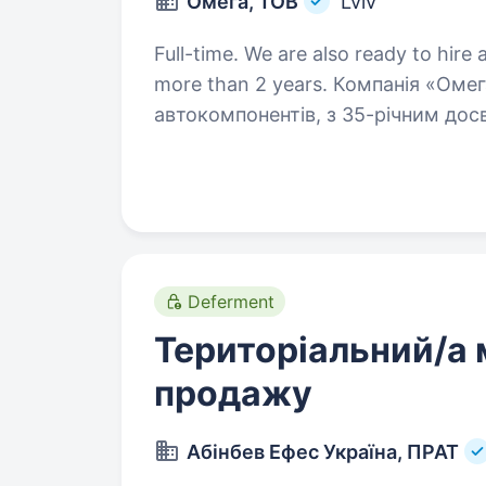
Омега, ТОВ
Lviv
Full-time. We are also ready to hire 
more than 2 years. Компанія «Омега» — національний дистриб’тор
автокомпонентів, з 35-річним дос
автобізнесу і визнання на міжнаро
керівника відділу продажу до на
Deferment
Територіальний/а 
продажу
Абінбев Ефес Україна, ПРАТ