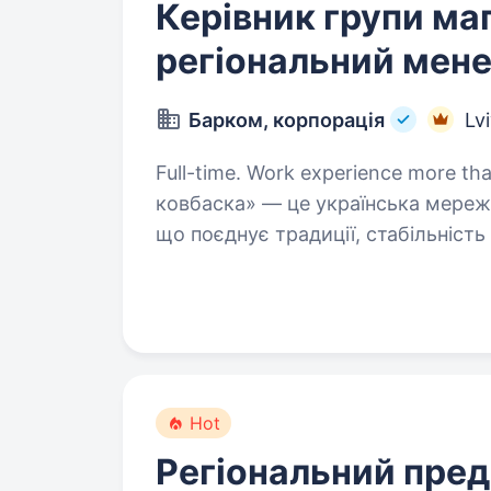
Керівник групи маг
регіональний мен
Барком, корпорація
Lv
Full-time. Work experience more than 2 y
ковбаска» — це українська мережа
що поєднує традиції, стабільність 
з розвитком мережі запрошуємо 
Hot
Регіональний пре