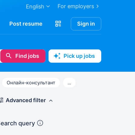
For employers
English
Post
resume
Sign in
Find jobs
Pick up jobs
Онлайн-консультант
...
Advanced filter
earch query