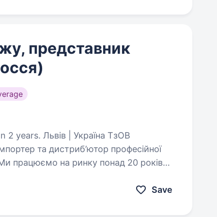
жу, представник
лосся)
verage
 | Україна ТзОВ
портер та дистриб’ютор професійної
 Ми працюємо на ринку понад 20 років
енди: SUBTIL — Франція YOU…
Save