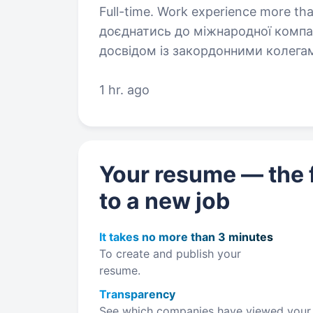
Full-time. Work experience more than 2
доєднатись до міжнародної компа
досвідом із закордонними колега
працівників компанії, навчитеся б
умов,…
1 hr. ago
Your resume — the f
to a new job
It takes no more than 3 minutes
To create and publish your
resume.
Transparency
See which companies have viewed your