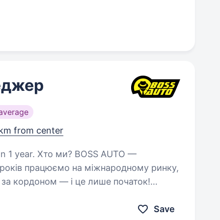
еджер
average
 km from center
? BOSS AUTO —
8 років працюємо на міжнародному ринку,
а за кордоном — і це лише початок!
ми створюємо кайф від…
Save