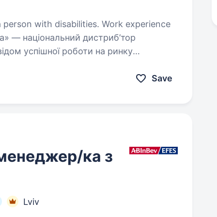
a person with disabilities. Work experience
відом успішної роботи на ринку
дному рівні. І зараз ми у пошуку
шої команди…
Save
менеджер/ка з
Lviv