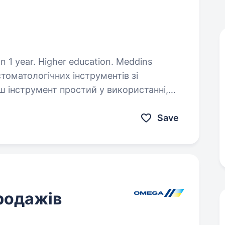
year. Higher education. Meddins
оматологічних інструментів зі
ш інструмент простий у використанні,
 як для стоматологів, так і для
Save
продажів