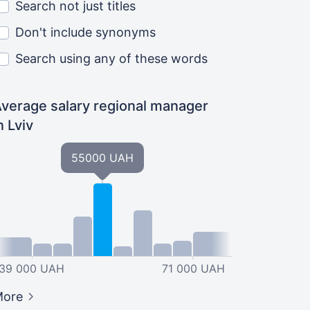
Search not just titles
Don't include synonyms
Search using any of these words
verage salary regional manager
n Lviv
55000 UAH
39 000 UAH
71 000 UAH
More