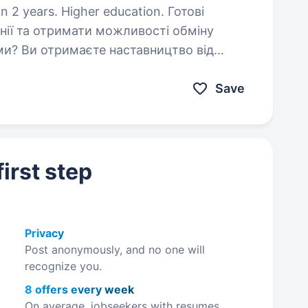
 years. Higher education. Готові
нії та отримати можливості обміну
ми? Ви отримаєте наставництво від
ути гнучким та адаптуватися до нових
Save
irst step
Privacy
Post anonymously, and no one will
recognize you.
8 offers every week
On average, jobseekers with resumes