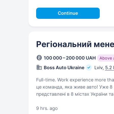
Continue
Регіональний мен
100 000 – 200 000 UAH
Above 
Boss Auto Ukraine
Lviv,
5.2
Full-time. Work experience more than 1 year. Хто ми
це команда, яка живе авто! Уже 
представлені в 8 містах України т
Ми не просто продаємо машини, 
9 hrs. ago