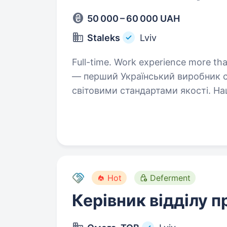
50 000 – 60 000 UAH
Staleks
Lviv
Full-time. Work experience more than 1 
— перший Український виробник ст
світовими стандартами якості. На
ефективний в роботі та безпечний,
пацієнтів…
Hot
Deferment
Керівник відділу 