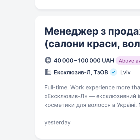
Менеджер з прода
(салони краси, во
40 000 – 100 000 UAH
Above a
Ексклюзив-Л, ТзОВ
Lviv
Full-time. Work experience more than 2 years. Львів
«Ексклюзив-Л» — ексклюзивний ім
косметики для волосся в Україні.
та представляємо міжнародні бр
yesterday