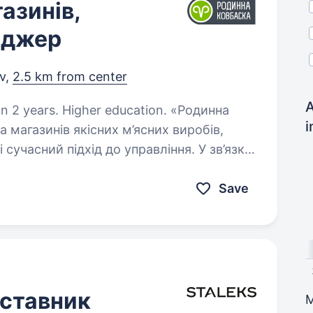
азинів,
еджер
iv,
2.5 km from center
A
ears. Higher education. «Родинна
i
 магазинів якісних м’ясних виробів,
і сучасний підхід до управління. У зв’язку
до команди Керівника групи…
Save
дставник