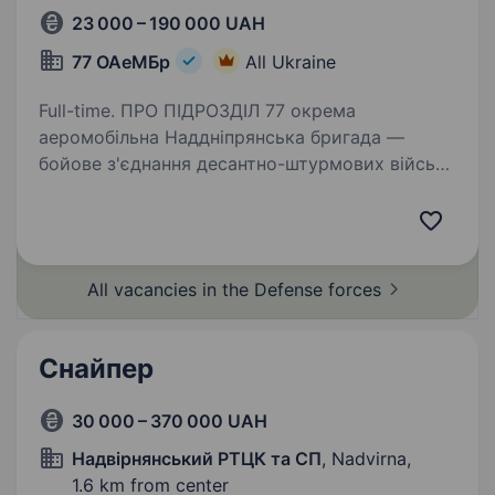
23 000 – 190 000 UAH
77 ОАеМБр
All Ukraine
Full-time. ПРО ПІДРОЗДІЛ 77 окрема
аеромобільна Наддніпрянська бригада —
бойове з'єднання десантно-штурмових військ
Збройних сил України сформоване у грудні
2022 року в умовах широкомасштабного
вторгнення російської федерації…
All vacancies in the Defense
forces
Снайпер
30 000 – 370 000 UAH
Надвірнянський РТЦК та СП
, Nadvirna,
1.6 km from center