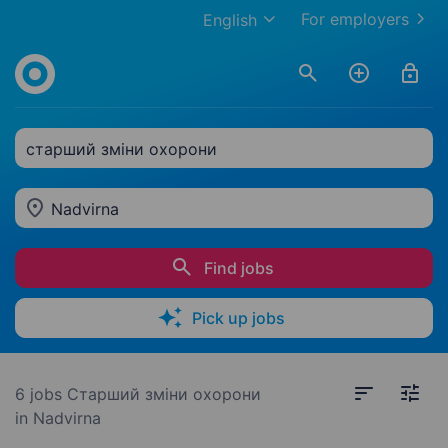
For employers
English
старший зміни охорони
Nadvirna
Find jobs
Pick up jobs
6 jobs
Старший зміни охорони
in Nadvirna