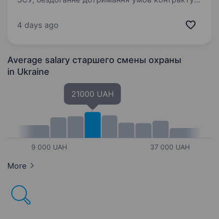
вмотивованість; вік 18−24 роки; бажання
навчатись і розвиватись у своїй спеціальності;
4 days ago
безпосередня участь…
Average salary старшего смены охраны
in Ukraine
21000 UAH
9 000 UAH
37 000 UAH
More