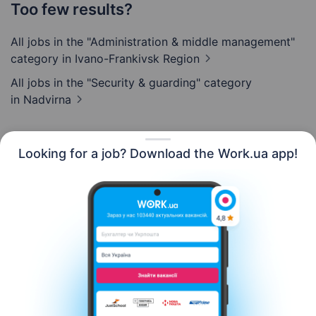
Too few results?
All jobs in the "Administration & middle management"
category
in Ivano-Frankivsk Region
All jobs in the "Security & guarding" category
in Nadvirna
Looking for a job? Download the Work.ua app!
English
Resources
Contact us
About us
Сareer
Work.ua news
Help
Terms of use