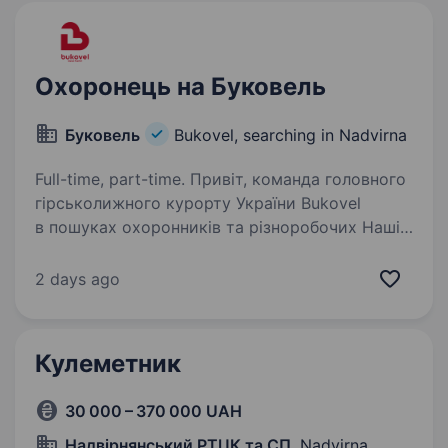
Охоронець на Буковель
Буковель
Bukovel, searching in Nadvirna
Full-time, part-time. Привіт, команда головного
гірськолижного курорту України Bukovel
в пошуках охоронників та різноробочих Наші
очікування до кандидатів: Любов до чистоти
та вміння чітко виконувати поставлені
2 days ago
доручення; Стабільність…
Кулеметник
30 000 – 370 000 UAH
Надвірнянський РТЦК та СП
, Nadvirna,