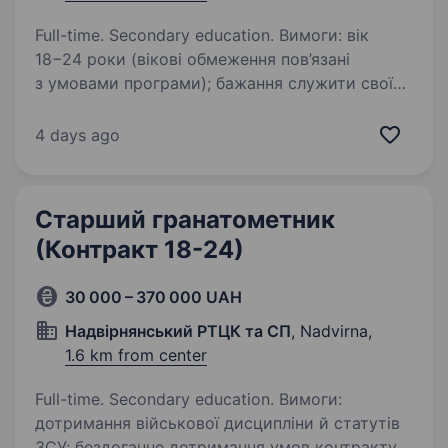
Full-time. Secondary education. Вимоги: вік
18−24 роки (вікові обмеження пов’язані
з умовами програми); бажання служити своїй
країні та бути частиною злагодженої команди;
готовність виконувати завдання в зоні
4 days ago
активних бойових дій; придатність…
Старший гранатометник
(Контракт 18-24)
30 000 – 370 000 UAH
Надвірнянський РТЦК та СП
, Nadvirna,
1.6 km from center
Full-time. Secondary education. Вимоги:
дотримання військової дисципліни й статутів
ЗСУ; бездоганне дотримання умов контракту;