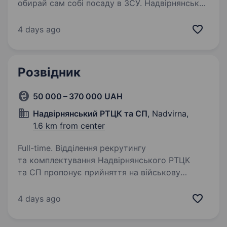
обирай сам собі посаду в ЗСУ. Надвірнянський
РТЦК та СП проводить набір громадян на
військову службу за контрактом віком від 18
4 days ago
до 45 років. Критерії на військову…
Розвідник
50 000 – 370 000 UAH
Надвірнянський РТЦК та СП
, Nadvirna,
1.6 km from center
Full-time. Відділення рекрутингу
та комплектування Надвірнянського РТЦК
та СП пропонує прийняття на військову
службу за контрактом, у будь-які військові
частини ЗСУ, на посади розвідників.
4 days ago