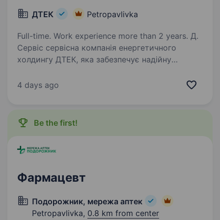
ДТЕК
Petropavlivka
Full-time. Work experience more than 2 years. Д.
Сервіс сервісна компанія енергетичного
холдингу ДТЕК, яка забезпечує надійну
операційну підтримку бізнесам групи. Щодня
ми створюємо комфортне, ефективне
4 days ago
та безпечне середовище для роботи тисяч
співробітників…
Be the first!
Фармацевт
Подорожник, мережа аптек
Petropavlivka,
0.8 km from center