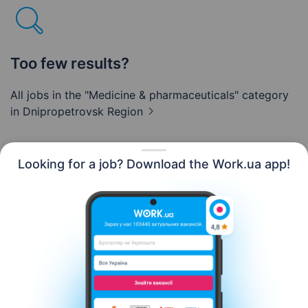
Too few results?
All jobs in the "Medicine & pharmaceuticals" category
in Dnipropetrovsk Region
Looking for a job? Download the Work.ua app!
English
Resources
Contact us
About us
Сareer