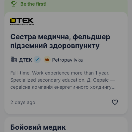
Be the first!
Сестра медична, фельдшер
підземний здоровпункту
ДТЕК
Petropavlivka
Full-time. Work experience more than 1 year.
Specialized secondary education. Д. Сервіс —
сервісна компанія енергетичного холдингу
ДТЕК, яка забезпечує надійну операційну
підтримку бізнесам групи. Щодня
2 days ago
ми створюємо комфортне, ефективне
та безпечне середовище для роботи тисяч
співробітників…
Бойовий медик