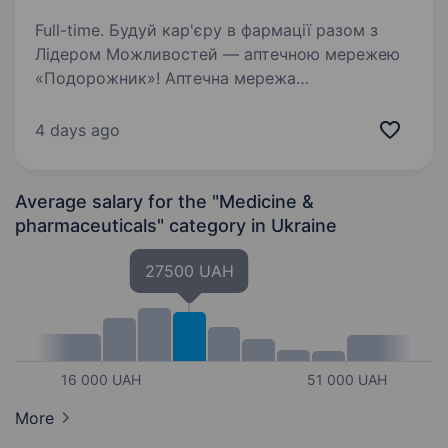
Full-time. Будуй кар'єру в фармації разом з
Лідером Можливостей — аптечною мережею
«Подорожник»! Аптечна мережа
«Подорожник» — це найбільша мережа аптек
в Україні, що об'єднує понад 2000 аптек і
4 days ago
тисячі професіоналів, які щодня…
Average salary for the "Medicine &
pharmaceuticals" category
in Ukraine
27500 UAH
16 000 UAH
51 000 UAH
More