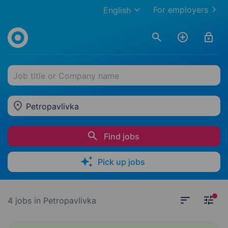
For employers
English
Job title or Company name
Petropavlivka
Find jobs
Pick up jobs
4 jobs
in Petropavlivka