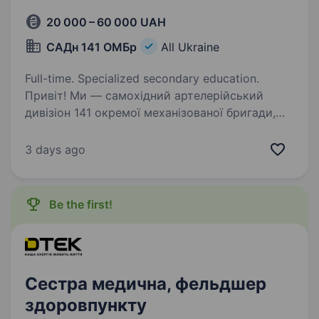
20 000 – 60 000 UAH
САДн 141 ОМБр
All Ukraine
Full-time. Specialized secondary education.
Привіт! Ми — самохідний артелерійський
дивізіон 141 окремої механізованої бригади,
молодий, але вже ефективний підрозділ, який
бореться за мир і безпеку України. Наше
3 days ago
головне завдання — захищати наших людей і
країну,…
Be the first!
Сестра медична, фельдшер
здоровпункту