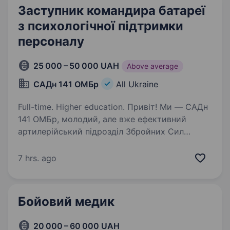
Заступник командира батареї
з психологічної підтримки
персоналу
25 000 – 50 000 UAH
Above average
САДн 141 ОМБр
All Ukraine
Full-time. Higher education. Привіт! Ми — САДн
141 ОМБр, молодий, але вже ефективний
артилерійський підрозділ Збройних Сил
України. Наша місія — знищувати ворога
найсучаснішими методами, підтримуючи один
7 hrs. ago
одного та цінуючи кожне життя.
Ми прагнемо…
Бойовий медик
20 000 – 60 000 UAH