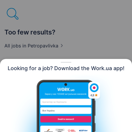
Too few results?
All jobs
in Petropavlivka
Looking for a job? Download the Work.ua app!
English
Resources
Contact us
About us
Сareer