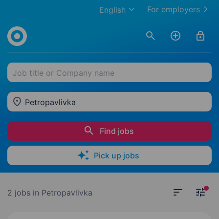
For employers
English
Job title or Company name
Petropavlivka
Find jobs
Pick up jobs
2 jobs
in Petropavlivka