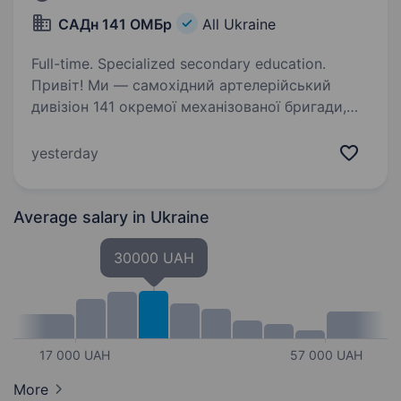
САДн 141 ОМБр
All Ukraine
Full-time. Specialized secondary education.
Привіт! Ми — самохідний артелерійський
дивізіон 141 окремої механізованої бригади,
молодий, але вже ефективний підрозділ, який
бореться за мир і безпеку України. Наше
yesterday
головне завдання — захищати наших людей і
країну,…
Average salary
in Ukraine
30000 UAH
17 000 UAH
57 000 UAH
More