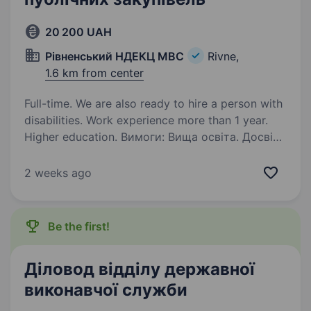
20 200 UAH
Рівненський НДЕКЦ МВС
Rivne,
1.6 km from center
Full-time. We are also ready to hire a person with
disabilities. Work experience more than 1 year.
Higher education. Вимоги: Вища освіта. Досвід
роботи фахівцем із закупівель /
уповноваженою особою. Знання
2 weeks ago
законодавства в сфері публічних закупівель
Володіння навичками роботи у системі
Prozorro. Умови роботи: офіційне…
Be the first!
Діловод відділу державної
виконавчої служби