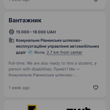
дбає про безпеку та комфорт руху на дорогах
Рівного та області. Якщо ти хочеш мати
стабільну роботу, бути частиною…
Вантажник
15 000 – 16 000 UAH
Комунальне Рівненське шляхово-
експлуатаційне управління автомобільних
доріг
Rivne,
2.7 km from center
Full-time. We are also ready to hire a student, a
person with disabilities. Привіт! Ми —
Комунальне Рівненське шляхово-
експлуатаційне управління автомобільних
доріг. Запрошуємо приєднатись до нашої
1 week ago
команди на посаду вантажника у місті Рівне.
Що буде у твоїх обов’язках: Санітарне
утримання…