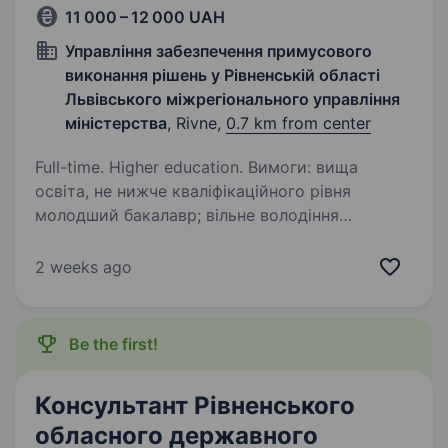
11 000 – 12 000 UAH
Управління забезпечення примусового
виконання рішень у Рівненській області
Львівського міжрегіонального управління
міністерства
, Rivne,
0.7 km from center
Full-time. Higher education. Вимоги: вища
освіта, не нижче кваліфікаційного рівня
молодший бакалавр; вільне володіння
українською мовою; здатність до чіткого
бачення результату діяльності; вміння
2 weeks ago
фокусувати зусилля для досягнення
результату…
Be the first!
Консультант Рівненського
обласного державного