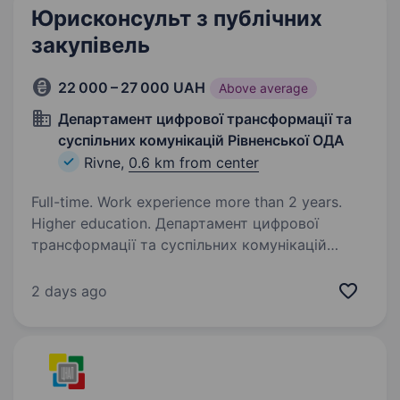
Юрисконсульт з публічних
закупівель
22 000 – 27 000 UAH
Above average
Департамент цифрової трансформації та
суспільних комунікацій Рівненської ОДА
Rivne,
0.6 km from center
Full-time. Work experience more than 2 years.
Higher education. Департамент цифрової
трансформації та суспільних комунікацій
Рівненської обласної державної адміністрації
запрошує до команди юрисконсульта (фахівця
2 days ago
з публічних закупівель). Вимоги: вища освіта
(юридична або економічна);…