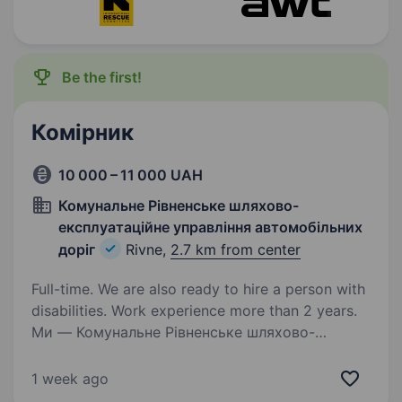
Be the first!
Комірник
10 000 – 11 000 UAH
Комунальне Рівненське шляхово-
експлуатаційне управління автомобільних
доріг
Rivne,
2.7 km from center
Full-time. We are also ready to hire a person with
disabilities. Work experience more than 2 years.
Ми — Комунальне Рівненське шляхово-
експлуатаційне управління автомобільних
доріг, команда професіоналів, які дбають про
1 week ago
безпеку та комфорт руху на дорогах Рівного