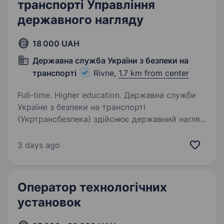
транспорті Управління
державного нагляду
18 000 UAH
Державна служба України з безпеки на
транспорті
Rivne,
1.7 km from center
Full-time. Higher education. Державна служби
України з безпеки на транспорті
(Укртрансбезпека) здійснює державний нагляд
(контроль) за безпекою на автомобільному,
міському електричному, залізничному
3 days ago
транспорті. Наша служба створює безпечний…
Оператор технологічних
установок