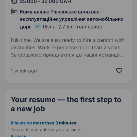
25 000 – 30 000 UAH
Комунальне Рівненське шляхово-
експлуатаційне управління автомобільних
доріг
Rivne,
2.7 km from center
Full-time. We are also ready to hire a person with
disabilities. Work experience more than 2 years.
Запрошуємо приєднатися до нашої команди
в Комунальному Рівненському шляхово-
експлуатаційному управлінні автомобільних
1 week ago
доріг на посаду оператора технологічного
устаткування асфальтобетонного заводу.
Що будемо робити…
Your resume — the first step
to
a new job
It takes no more than 3 minutes
To create and publish your
resume.
Privacy