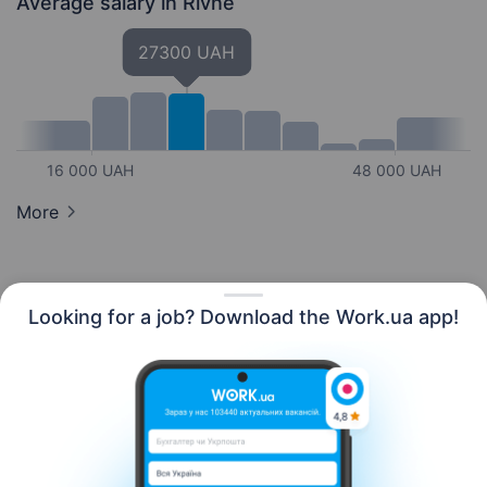
Average salary
in Rivne
27300 UAH
16 000 UAH
48 000 UAH
More
Looking for a job? Download the Work.ua app!
English