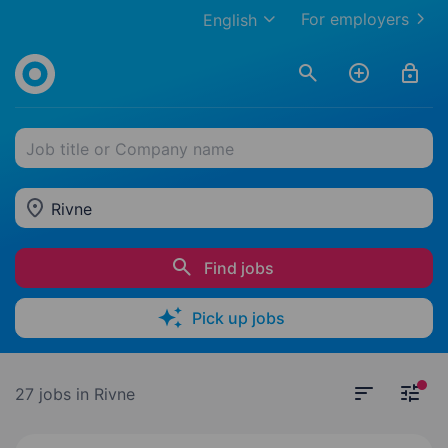
For employers
English
Job title or Company name
Rivne
Find jobs
Pick up jobs
27 jobs
in Rivne