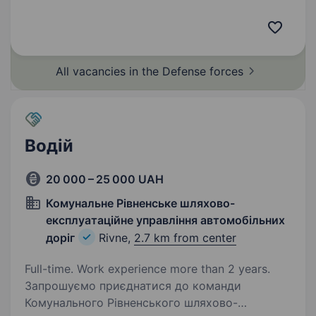
форма досвід військової служби буде
перевагою знання мінно-вибухової справи
буде перевагою…
All vacancies in the Defense
forces
Водій
20 000 – 25 000 UAH
Комунальне Рівненське шляхово-
експлуатаційне управління автомобільних
доріг
Rivne,
2.7 km from center
Full-time. Work experience more than 2 years.
Запрошуємо приєднатися до команди
Комунального Рівненського шляхово-