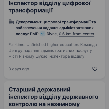
Інспектор відділу цифрової
трансформації
Департамент цифрової трансформації та
забезпечення надання адміністративних
послуг РМР
Rivne,
0.6 km from center
Full-time. Unfinished higher education. Команда
Центру надання адміністративних послуг у
місті Рівному шукає інспектора відділу
цифрової трансформації Управління цифрової
трансформації та інформаційних технологій
3 days ago
Департаменту цифрової трансформації
та забезпечення…
Старший державний
інспектор відділу державного
контролю на наземному