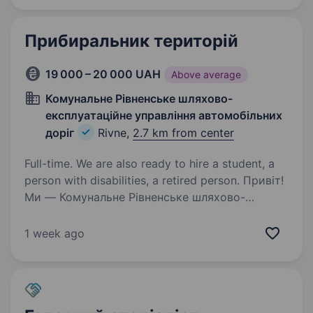
та області. Запрошуємо на посаду комірника
відповідальну…
Прибиральник територій
19 000 – 20 000 UAH
Above average
Комунальне Рівненське шляхово-
експлуатаційне управління автомобільних
доріг
Rivne,
2.7 km from center
Full-time. We are also ready to hire a student, a
person with disabilities, a retired person. Привіт!
Ми — Комунальне Рівненське шляхово-
експлуатаційне управління автомобільних
доріг, команда, яка піклується про чистоту
1 week ago
та порядок на дорогах і територіях нашого
рідного Рівного. Запрошуємо тебе
приєднатися…