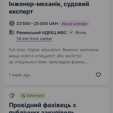
Інженер-механік, судовий
експерт
23 500 – 25 000 UAH
Above average
Рівненський НДЕКЦ МВС
Rivne,
1.6 km from center
Full-time. Higher education. Вимоги: закінчена
вища освіта (спецаліст або магістр)
за спецільностями: прикладна фізика,
прикладна математика, прикладна механіка,
галузеве машинобудування, енергетичне
1 week ago
машинобудування, автомобільний транспорт,…
Deferment
Провідний фахівець з
публічних закупівель