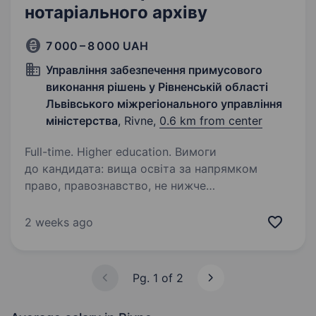
нотаріального архіву
7 000 – 8 000 UAH
Управління забезпечення примусового
виконання рішень у Рівненській області
Львівського міжрегіонального управління
міністерства
, Rivne,
0.6 km from center
Full-time. Higher education. Вимоги
до кандидата: вища освіта за напрямком
право, правознавство, не нижче
кваліфікаційного рівня бакалавр; вільне
володіння українською мовою; здатність до
2 weeks ago
чіткого бачення результату діяльності;
вміння…
Pg. 1 of 2