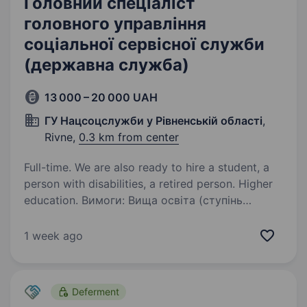
Головний спеціаліст
головного управління
соціальної сервісної служби
(державна служба)
13 000 – 20 000 UAH
ГУ Нацсоцслужби у Рівненській області
,
Rivne,
0.3 km from center
Full-time. We are also ready to hire a student, a
person with disabilities, a retired person. Higher
education. Вимоги: Вища освіта (ступінь
не нижче бакалавра або молодшого
бакалавра). Вільне володіння державною
1 week ago
мовою. Мотивація: бажання діяти
та розвиватися. ℹ Добір кадрів оголошено
відповідно до Закону України…
Deferment