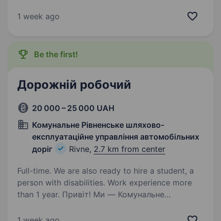
експлуатаційного управління автомобільних
доріг. Основні обов’язки: Керування вантажним
1 week ago
транспортом у межах міста (водій категорій
С, С1, СЕ)…
Be the first!
Дорожній робочий
20 000 – 25 000 UAH
Комунальне Рівненське шляхово-
експлуатаційне управління автомобільних
доріг
Rivne,
2.7 km from center
Full-time. We are also ready to hire a student, a
person with disabilities. Work experience more
than 1 year. Привіт! Ми — Комунальне
Рівненське шляхово-експлуатаційне
управління автомобільних доріг, команда, яка
1 week ago