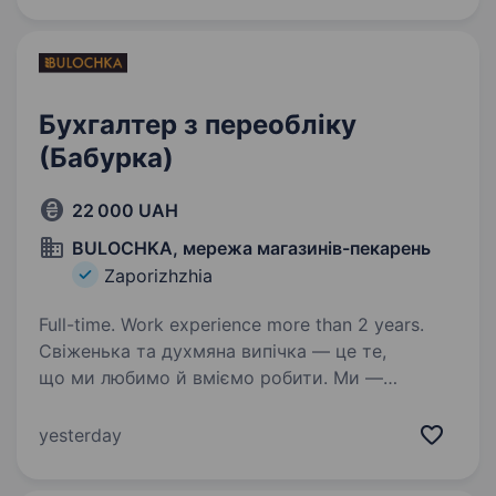
документації.Вимоги: Ми пропонуємо:…
Бухгалтер з переобліку
(Бабурка)
22 000 UAH
BULOCHKA, мережа магазинів-пекарень
Zaporizhzhia
Full-time. Work experience more than 2 years.
Свіженька та духмяна випічка — це те,
що ми любимо й вміємо робити. Ми —
магазини-пекарні «BULOCHKA». Ми стабільно
працюємо на ринку понад 15 років, постійно
yesterday
розширюємо виробництво та відкриваємо
нові магазини-пекарні…