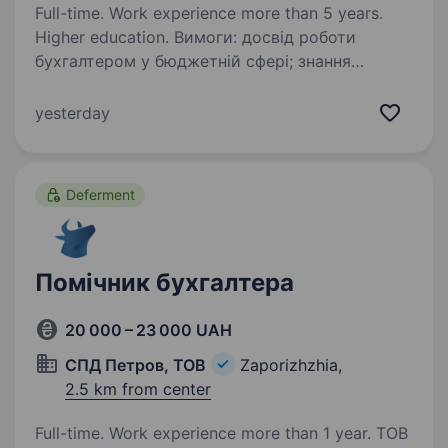
Full-time. Work experience more than 5 years.
Higher education. Вимоги: досвід роботи
бухгалтером у бюджетній сфері; знання
бюджетного законодавства, нормативно-
правових актів з питань бухгалтерського
yesterday
обліку та фінансової звітності; впевнений
користувач ПК, знання програм
бухгалтерського…
Deferment
Помічник бухгалтера
20 000 – 23 000 UAH
СПД Петров, ТОВ
Zaporizhzhia,
2.5 km from center
Full-time. Work experience more than 1 year. ТОВ