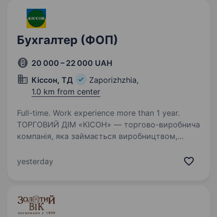
Бухгалтер (ФОП)
20 000 – 22 000 UAH
Кіссон, ТД
Zaporizhzhia,
1.0 km from center
Full-time. Work experience more than 1 year.
ТОРГОВИЙ ДІМ «КІСОН» — торгово-виробнича
компанія, яка займається виробництвом,
продажем та розповсюдженням товарів для
аграрного ринку України та світу. МИ —
yesterday
компанія з успішним 22-річним досвідом
на ринку. На сьогодні…