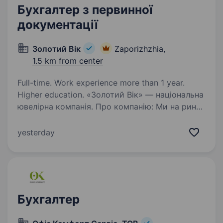
Бухгалтер з первинної
документації
Золотий Вік
Zaporizhzhia,
1.5 km from center
Full-time. Work experience more than 1 year.
Higher education. «Золотий Вік» — національна
ювелірна компанія. Про компанію: Ми на ринку
понад 25 років; 517 магазинів по всій Україні;
Власне виробництво; 91% наших директорів
yesterday
починали з лінійних посад; 68% керівників —…
Бухгалтер