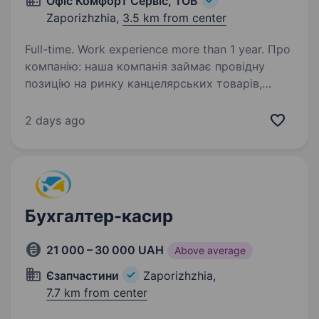
Офіс Комфорт Сервіс, ТОВ
Zaporizhzhia,
3.5 km from center
Full-time. Work experience more than 1 year. Про
компанію: наша компанія займає провідну
позицію на ринку канцелярських товарів,
господарчих товарів, побутової хімії, меблевої
продукції та інших товарів для забезпечення
2 days ago
офісів і бізнесу. Ми стрімко розвиваємося…
Бухгалтер-касир
21 000 – 30 000 UAH
Above average
Єзапчастини
Zaporizhzhia,
7.7 km from center