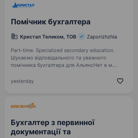
Помічник бухгалтера
Кристал Телеком, ТОВ
Zaporizhzhia
Part-time. Specialized secondary education.
Шукаємо відповідального та уважного
помічника бухгалтера для АльянсНет в м.
Запоріжжя. Обов’язки ведення документообігу
бухгалтерії; друк бухгалтерських документів;
yesterday
підшивка та систематизація документації;…
Бухгалтер з первинної
документації та