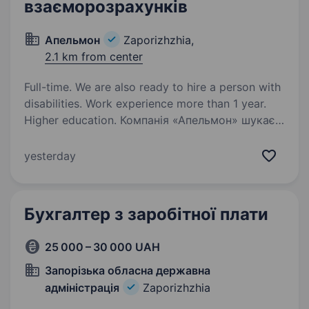
взаєморозрахунків
Апельмон
Zaporizhzhia,
2.1 km from center
Full-time. We are also ready to hire a person with
disabilities. Work experience more than 1 year.
Higher education. Компанія «Апельмон» шукає
в команду відповідального Бухгалтера
з первинної документації. Ми пропонуємо
yesterday
стабільну роботу в дружньому колективі
та можливість розвитку професійних навичок.
Вимоги: Мінімум 1 рік…
Бухгалтер з заробітної плати
25 000 – 30 000 UAH
Запорізька обласна державна
адміністрація
Zaporizhzhia