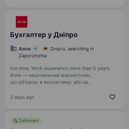
економіст: Підготовка, обробка первинної
документації;…
Бухгалтер у Дніпро
Алло
Dnipro, searching in
Zaporizhzhia
Full-time. Work experience more than 5 years.
Алло — національний маркетплейс,
що об'єднує в екосистему: allo.ua
та застосунок шоу-руми та точки видачі
логістичні та фінансові сервіси Вивчаємо,
2 days ago
розуміємо та задовольняємо бажання клієнтів
і партнерів…
Deferment