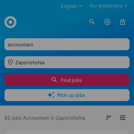
For employers
English
accountant
Zaporizhzhia
Find jobs
Pick up jobs
85 jobs
Accountant in Zaporizhzhia