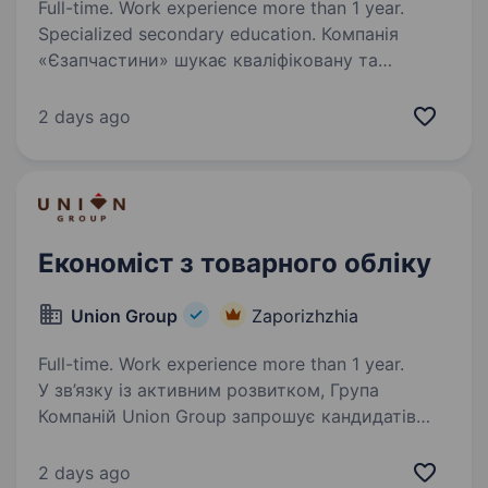
Full-time. Work experience more than 1 year.
Specialized secondary education. Компанія
«Єзапчастини» шукає кваліфіковану та
відповідальну людину для посади Бухгалтер-
касир. Основні обов’язки: Ведення касових
2 days ago
операцій; Ведення подорожніх листів; ППМ
(паливно-мастильні матеріали); …
Економіст з товарного обліку
Union Group
Zaporizhzhia
Full-time. Work experience more than 1 year.
У зв’язку із активним розвитком, Група
Компаній Union Group запрошує кандидатів
прийняти участь в конкурсі на посаду
Економіст з товарного обліку. Що робить
2 days ago