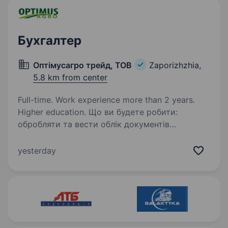
Бухгалтер
Оптімусагро трейд, ТОВ
Zaporizhzhia,
5.8 km from center
Full-time. Work experience more than 2 years.
Higher education. Що ви будете робити:
обробляти та вести облік документів
малоцінних предметів по всіх підрозділах
підприємства, вводити в експлуатацію
yesterday
малоцінні необоротні активи, та МШП,
здійснювати внутрішнє переміщення МШП,…