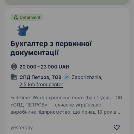
Deferment
Бухгалтер з первинної
документації
20 000 – 23 000 UAH
СПД Петров, ТОВ
Zaporizhzhia,
2.5 km from center
Full-time. Work experience more than 1 year. ТОВ
«СПД ПЕТРОВ» — сучасне українське
виробниче підприємство, що понад 10 років
успішно виготовляє сільськогосподарську
техніку. Ми розширюємо команду
yesterday
та запрошуємо бухгалтера з первинної