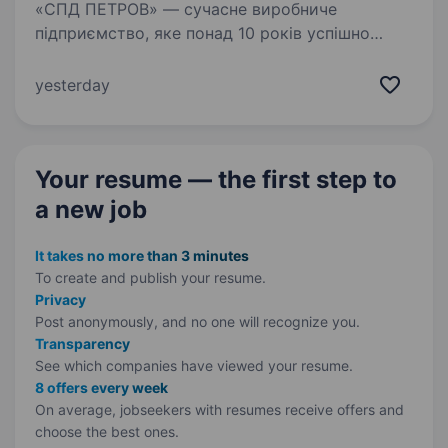
«СПД ПЕТРОВ» — сучасне виробниче
підприємство, яке понад 10 років успішно
виготовляє сільськогосподарську техніку.
У зв’язку з розширенням команди запрошуємо
yesterday
помічника бухгалтера, який прагне
розвиватися у сфері…
Your resume — the first step
to
a new job
It takes no more than 3 minutes
To create and publish your
resume.
Privacy
Post anonymously, and no one will recognize you.
Transparency
See which companies have viewed your resume.
8 offers every week
On average, jobseekers with resumes receive offers and
choose the best ones.