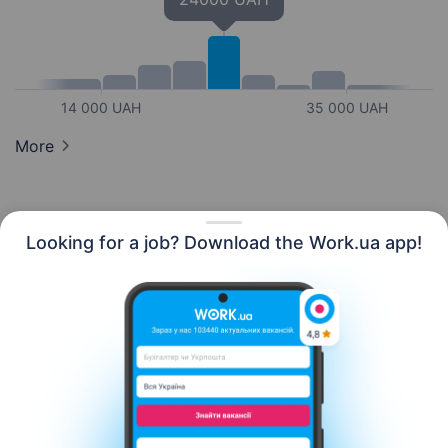
14 000 UAH
35 000 UAH
More
Looking for a job? Download the Work.ua app!
English
Resources
Contact us
About us
Сareer