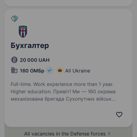
Бухгалтер
20 000 UAH
160 ОМБр
All Ukraine
Full-time. Work experience more than 1 year.
Higher education. Привіт! Ми — 160 окрема
механізована бригада Сухопутних військ
України. Наша команда об'єднує
професіоналів, які щоденно працюють заради
безпеки та розвитку країни. Якщо ти хочеш
приєднатися до нас і внести свій…
All vacancies in the Defense
forces