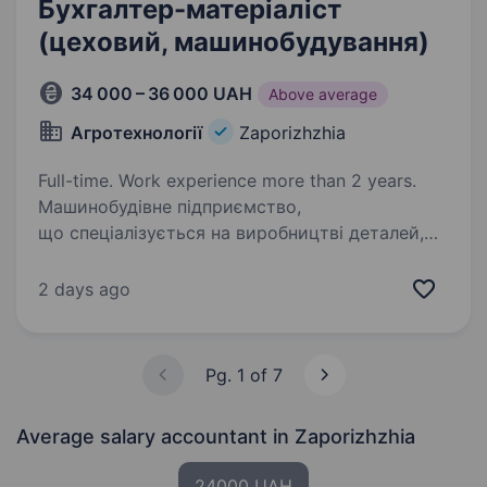
Бухгалтер-матеріаліст
(цеховий, машинобудування)
34 000 – 36 000 UAH
Above average
Агротехнології
Zaporizhzhia
Full-time. Work experience more than 2 years.
Машинобудівне підприємство,
що спеціалізується на виробництві деталей,
модернізації обладнання та технічному
обслуговуванні техніки. Запрошуємо
2 days ago
до команди цехового бухгалтера-матеріаліста
для ведення виробничого…
Pg. 1 of 7
Average salary accountant
in Zaporizhzhia
24000 UAH