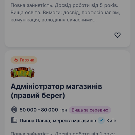
Повна зайнятість. Досвід роботи від 5 років.
Вища освіта. Вимоги: досвід, професіоналізм,
комунікація, володіння сучасними
програмами, пошук інформації документообіг
Умови роботи: з 9−18 Обов’язки: організація
робочого дня керівника протезно
реабілітаційного центру в який…
Гаряча
Адміністратор магазинів
(правий берег)
50 000 – 80 000 грн
Вища за середню
Пивна Лавка, мережа магазинів
Київ
Повна зайнятість. Досвід роботи від 1 року.