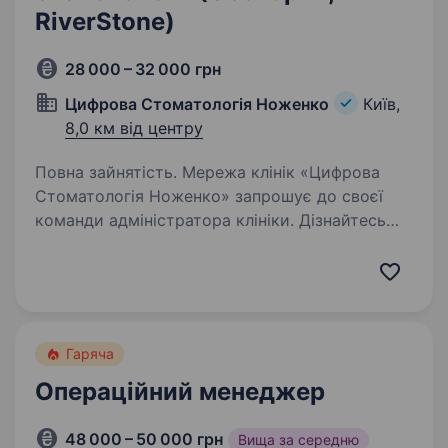
RiverStone)
28 000 – 32 000 грн
Цифрова Стоматологія Ноженко
Київ,
8,0 км від центру
Повна зайнятість. Мережа клінік «Цифрова
Стоматологія Ноженко» запрошує до своєї
команди адміністратора клініки. Дізнайтесь
більше про нас: nozenkostom.com.ua Instagram:
@stomnozenko «Цифрова Стоматологія
Ноженко» — це клініка з 19-річною…
Гаряча
Операційний менеджер
48 000 – 50 000 грн
Вища за середню