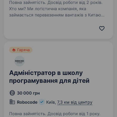
Повна зайнятість. Досвід роботи від 2 років.
Хто ми? Ми логістична компанія, яка
займається перевезенням вантажів з Китаю
в Україну. Працюємо для B2B сегменту.
Ми понад 20 років організовуємо доставку
усіма видами транспорту в найоптимальніші
терміни. Своїм…
Гаряча
Адміністратор в школу
програмування для дітей
30 000 грн
Robocode
Київ,
7,3 км від центру
Повна зайнятість. Досвід роботи від 1 року.