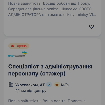
Повна зайнятість. Досвід роботи від 1 року.
Середня спеціальна освіта. Шукаємо СВОГО
АДМІНІСТРАТОРА в стоматологічну клініку VIP
рівня Привіт, МИ — супер команда
професіоналів професора Заблоцького.
Допомагаємо людям в той період життя, коли
болить — болять зуби, ясна, немає зубів…
Гаряча
Спеціаліст з адміністрування
персоналу (стажер)
Укртелеком, АТ
Київ,
4,1 км від центру
Повна зайнятість. Вища освіта. Приватна