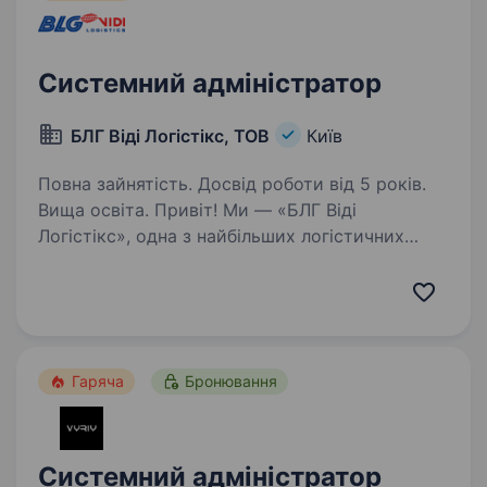
Системний адміністратор
БЛГ Віді Логістікс, ТОВ
Київ
Повна зайнятість. Досвід роботи від 5 років.
Вища освіта. Привіт! Ми — «БЛГ Віді
Логістікс», одна з найбільших логістичних
компаній у Європі, яка з 2007 року успішно
працює в Україні. Наша команда будує сучасні
логістичні рішення на основі європейських
стандартів, і зараз…
Гаряча
Бронювання
Системний адміністратор