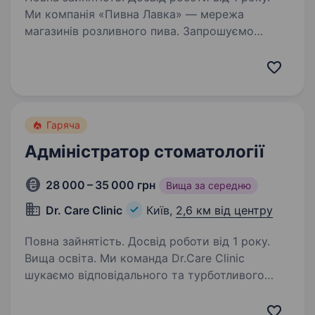
Ми компанія «Пивна Лавка» — мережа
магазинів розливного пива. Запрошуємо
доєднатися в свою дружню команду —
адміністратора , який готовий розвиватися
та досягати поставлених цілей. З нами ти
отримаєш: Можливість…
Гаряча
Адміністратор стоматології
28 000 – 35 000 грн
Вища за середню
Dr. Care Clinic
Київ,
2,6 км від центру
Повна зайнятість. Досвід роботи від 1 року.
Вища освіта. Ми команда Dr.Care Clinic
шукаємо відповідального та турботливого
адміністратора у клініку, з можливістю
зростання до позиції помічника керівника.