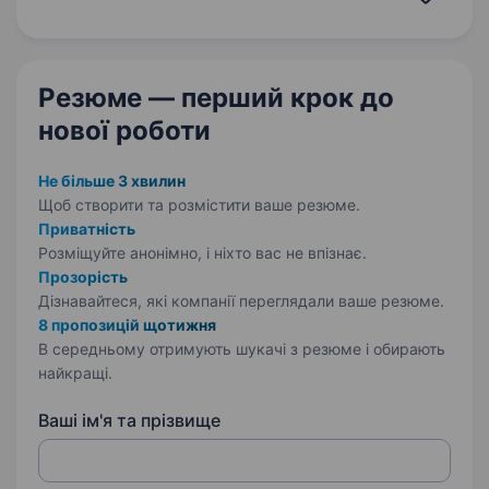
Наша філософія закарбована у нашій назві,
ми — Турботлива стоматологія…
Резюме — перший крок
до
нової роботи
Не більше 3 хвилин
Щоб створити та розмістити ваше
резюме.
Приватність
Розміщуйте анонімно, і ніхто вас не впізнає.
Прозорість
Дізнавайтеся, які компанії переглядали ваше резюме.
8 пропозицій щотижня
В середньому отримують шукачі з резюме і обирають
найкращі.
Ваші ім'я та прізвище