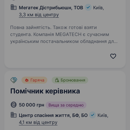
Мегатек Дістрибьюшн, ТОВ
Київ,
3,3 км від центру
Повна зайнятість. Також готові взяти
студента. Компанія MEGATECH є сучасним
українським постачальником обладнання для
критичної інфраструктури та автоматизації.
Наші основні напрями діяльності — мережеве
обладнання (роутери, комутатори, точки
доступу тощо),…
Гаряча
Бронювання
Помічник керівника
50 000 грн
Вища за середню
Центр спасіння життя, БФ, БО
Київ,
4,1 км від центру