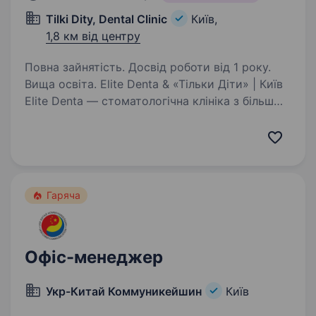
Tilki Dity, Dental Clinic
Київ,
1,8 км від центру
Повна зайнятість. Досвід роботи від 1 року.
Вища освіта. Elite Denta & «Тільки Діти» | Київ
Elite Denta — стоматологічна клініка з більш
ніж 20-річною історією, а «Тільки Діти» —
одна з провідних мереж дитячої стоматології
України. Сьогодні ми розвиваємо сучасний
сімейний…
Гаряча
Офіс-менеджер
Укр-Китай Коммуникейшин
Київ