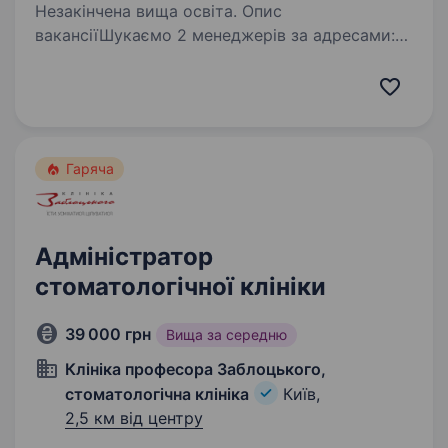
Незакінчена вища освіта. Опис
вакансіїШукаємо 2 менеджерів за адресами:
вул Миропільська, метро Чернігівська; вул
Раїси Окіпної, метро Лівобережна ЗП 30−40
000 грн Ми — Robocode, школа
програмування та робототехніки для дітей від
6 до 15…
Гаряча
Адміністратор
стоматологічної клініки
39 000 грн
Вища за середню
Клініка професора Заблоцького,
стоматологічна клініка
Київ,
2,5 км від центру