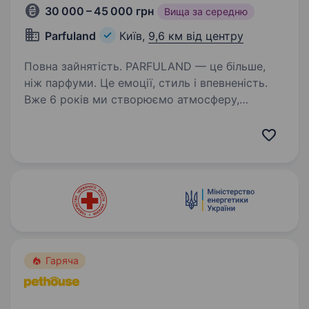
30 000 – 45 000 грн
Вища за середню
Parfuland
Київ,
9,6 км від центру
Повна зайнятість. PARFULAND — це більше,
ніж парфуми. Це емоції, стиль і впевненість.
Вже 6 років ми створюємо атмосферу,
де аромати дарують настрій, енергію
та натхнення. Ми працюємо тільки
з оригінальною продукцією та маємо тисячі…
Гаряча