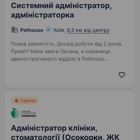
Системний адміністратор,
адміністраторка
Pethouse
Київ,
6,3 км від центру
Повна зайнятість. Досвід роботи від 2 років.
Привіт! Мене звати Оксана, я керівниця
адміністративного відділу в Pethouse.
Ми активно зростаємо та розвиваємося, тому
я шукаю у свою команду системного
адміністратора (-ку), який (-а) допоможе
підтримувати й розвивати…
Гаряча
Адміністратор клініки,
стоматології (Осокорки, ЖК