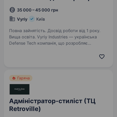
35 000 – 45 000 грн
Vyriy
Київ
Повна зайнятість. Досвід роботи від 1 року.
Вища освіта. Vyriy Industries — українська
Defense Tech компанія, що розробляє
та серійно виробляє автономні системи для
роботи в реальних бойових умовах для понад
200 підрозділів Сил оборони України.
Ми створюємо технології,…
Гаряча
Адміністратор-стиліст (ТЦ
Retroville)