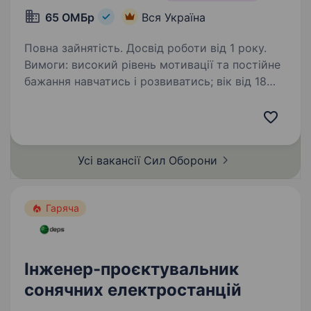
65 ОМБр
Вся Україна
Повна зайнятість. Досвід роботи від 1 року.
Вимоги: високий рівень мотивації та постійне
бажання навчатись і розвиватись; вік від 18
до 50 років; досвід роботи з різними типами
мікросхем; володіння навичками паяння;
вміння працювати з мобільними…
Усі вакансії Сил
Оборони
Гаряча
Інженер-проєктувальник
сонячних електростанцій