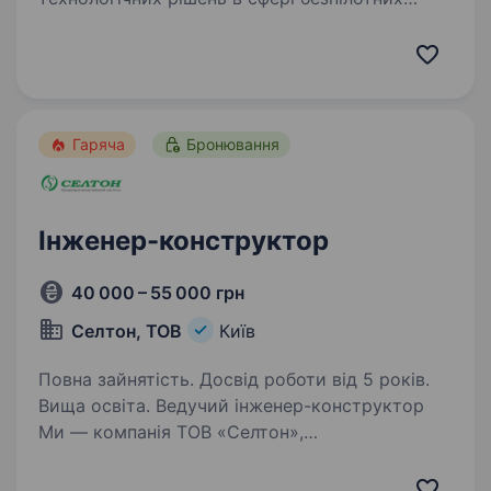
систем оголошує конкурс на вакансію
інженера-конструктора. Локація: Київ, ст.
метро Майдан Незалежності Робочий час: з 10
до 19,…
Гаряча
Бронювання
Інженер-конструктор
40 000 – 55 000 грн
Селтон, ТОВ
Київ
Повна зайнятість. Досвід роботи від 5 років.
Вища освіта. Ведучий інженер-конструктор
Ми — компанія ТОВ «Селтон»,
що спеціалізується на виробництві
промислових фільтроелементів і систем