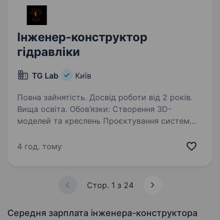
Інженер-конструктор
гідравліки
TG Lab
Київ
Повна зайнятість. Досвід роботи від 2 років.
Вища освіта. Обов’язки: Створення 3D-
моделей та креслень Проєктування систем
трубопроводів і приводів Підготовка
виробничої документації Внесення змін
4 год. тому
та оптимізація конструкцій Вимоги: Вища
технічна освіта Володіння…
Стор. 1 з 24
Середня зарплата інженера-конструктора