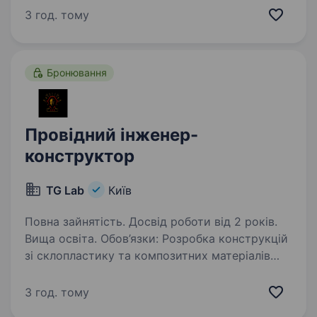
України, надійний та стабільний роботодавець,
3 год. тому
запрошує до своєї команди інженера-
конструктора конвеєрного обладнання!…
Бронювання
Провідний інженер-
конструктор
TG Lab
Київ
Повна зайнятість. Досвід роботи від 2 років.
Вища освіта. Обов’язки: Розробка конструкцій
зі склопластику та композитних матеріалів
Створення 3D-моделей та креслень
Підготовка виробничої документації Участь в
3 год. тому
підборі матеріалів та технологій виготовлення