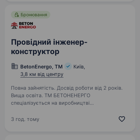
Взаємодія…
Бронювання
Провідний інженер-
конструктор
BetonEnergo, ТМ
Київ,
3,8 км від центру
Повна зайнятість. Досвід роботи від 2 років.
Вища освіта. ТМ БЕТОНЕНЕРГО
спеціалізується на виробництві
залізобетонних виробів. Великий асортимент
продукції з бетону та залізобетону. Компанія
3 год. тому
має власне виробництво залізобетонних
виробів в м. Українка, м. Обухів, м. Дніпро…