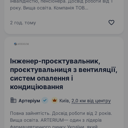
інвалідністю, пенсіонера. Досвід роботи від 1
року. Вища освіта. Компанія ТОВ
«УКРРЕМБАЗА» запрошує Інженера-
конструктора (механіка) у свою команду.
2 год. тому
Наша компанія спеціалізується наремонті
та виготовленню загальнопромислового
механічного та гідромеханічного обладнання,
виконанню…
Інженер-проєктувальник,
проєктувальниця з вентиляції,
систем опалення і
кондиціювання
Артеріум
Київ,
2,0 км від центру
Повна зайнятість. Досвід роботи від 2 років.
Вища освіта. ARTERIUM— один з лідерів
фармацевтичного ринку України, який