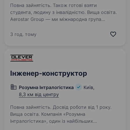
Повна зайнятість. Також готові взяти
студента, людину з інвалідністю. Вища освіта.
Aerostar Group — ми міжнародна група
компаній, яка займається виробництвом
та продажем енергоефективного обладнання
3 год. тому
для вентиляції та кондиціонування. Вже більше
15 років AEROSTAR — визнаний лідер ринку
вентиляційного…
Інженер-конструктор
Розумна Інтралогістика
Київ,
8,3 км від центру
Повна зайнятість. Досвід роботи від 1 року.
Вища освіта. Компанія «Розумна
Інтралогістика», один із найбільших
інтеграторів конвеєрних систем на ринку