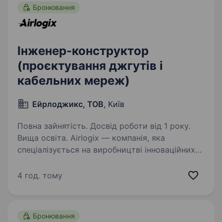
Бронювання
Інженер-конструктор
(проєктування джгутів і
кабельних мереж)
Ейрлоджикс, ТОВ
, Київ
Повна зайнятість. Досвід роботи від 1 року.
Вища освіта. Аirlogix — компанія, яка
спеціалізується на виробництві інноваційних
продуктів у сфері безпілотних літальних
апаратів (БПЛА). Зараз наше головне
4 год. тому
завдання — це найскоріша перемога України,
саме тому ми шукаємо талановитих…
Бронювання