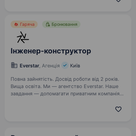
вентиляції. Наша команда створює надійні
та ефективні рішення для різних галузей
промисловості…
Гаряча
Бронювання
Інженер-конструктор
Everstar
, Агенція
Київ
Повна зайнятість. Досвід роботи від 2 років.
Вища освіта. Ми — агентство Everstar. Наше
завдання — допомагати приватним компаніям
оборонної сфери знаходити талановитих
людей та наближати нашу перемогу. Один
з наших ключових клієнтів спеціалізується
на розробці та виробництві…