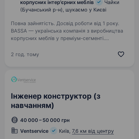
корпусних інтер'єрних меблів
Чайки
(Бучанський р-н), шукаємо у Києві
Повна зайнятість. Досвід роботи від 1 року.
BASSA — українська компанія з виробництва
корпусних меблів у преміум-сегменті.
Ми створюємо тільки меблі, які
задовольняють високі вимоги щодо якості,
2 год. тому
дизайну та функціональних можливостей.
У зв’язку з розширенням,…
Інженер конструктор (з
навчанням)
40 000 – 50 000 грн
Ventservice
Київ,
7,6 км від центру