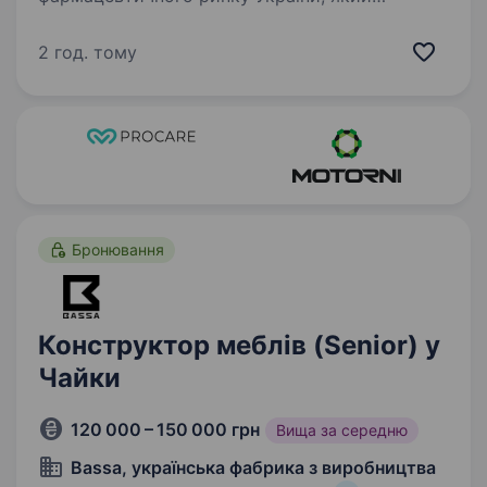
здійснює дистрибуцію та маркетинг якісних,
сучасних, ефективних та безпечних лікарських
2 год. тому
засобів, медичних виробів, дієтичних добавок,
ветеринарних продуктів…
Бронювання
Конструктор меблів (Senior) у
Чайки
120 000 – 150 000 грн
Вища за середню
Bassa, українська фабрика з виробництва