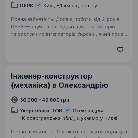
DEPS
Київ,
6,1 км від центру
Повна зайнятість. Досвід роботи від 2 років.
DEPS — один із провідних дистриб’юторів
та системних інтеграторів України, який понад
35 років реалізує комплексні технологічні
рішення для телекомунікацій, ІТ-
інфраструктури, безпеки та енергетики.
Ми допомагаємо…
Інженер-конструктор
(механіка) в Олександрію
30 000 – 40 000 грн
Укррембаза, ТОВ
Олександрія
(Кіровоградська обл.), шукаємо у Києві
Повна зайнятість. Також готові взяти людину з