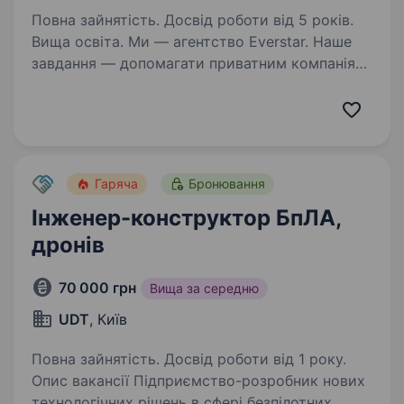
Повна зайнятість. Досвід роботи від 5 років.
Вища освіта. Ми — агентство Everstar. Наше
завдання — допомагати приватним компаніям
оборонної сфери знаходити талановитих
людей та наближати перемогу України. Один
з наших клієнтів займається виробництвом
техніки та радіоелектронних…
Гаряча
Бронювання
Інженер-конструктор БпЛА,
дронів
70 000 грн
Вища за середню
UDT
, Київ
Повна зайнятість. Досвід роботи від 1 року.
Опис вакансії Підприємство-розробник нових
технологічних рішень в сфері безпілотних