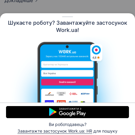
Докладніше
Шукаєте роботу? Завантажуйте застосунок
Work.ua!
Українська
Ресурси
Контакти
Про нас
Кар’єра
Новини Work.ua
Допомога
Умови використання
Роботодавцю
Ви роботодавець?
© 2006–2026 Work.ua. Сервіс пошуку роботи №1 в
Завантажте застосунок Work.ua: HR
для пошуку