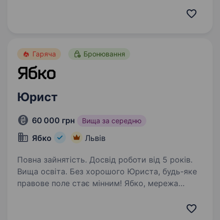
Володіння державною мовою Впевнений
користувач комп’ютеру та офісної техніки
Бажання навчатись та розвиватись…
Гаряча
Бронювання
Юрист
60 000 грн
Вища за середню
Ябко
Львів
Повна зайнятість. Досвід роботи від 5 років.
Вища освіта. Без хорошого Юриста, будь-яке
правове поле стає мінним! Ябко, мережа
магазинів особливої техніки, шукає в команду
юриста, який би допоміг нам управляти
правовими викликами та приводити їх