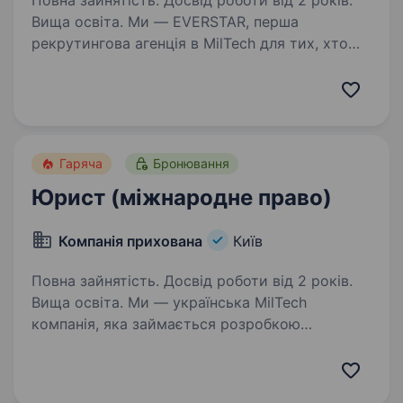
Повна зайнятість. Досвід роботи від 2 років.
Вища освіта. Ми — EVERSTAR, перша
рекрутингова агенція в MilTech для тих, хто
готовий створювати технологічне майбутнє.
Але досить про нас, розказуємо пророль.
Ми шукаємо Юрисконсульта-договірного
аналітика/контролера в MilTech-команду,…
Гаряча
Бронювання
Юрист (міжнародне право)
Компанія прихована
Київ
Повна зайнятість. Досвід роботи від 2 років.
Вища освіта. Ми — українська MilTech
компанія, яка займається розробкою
та виробництвом безпілотних літальних
апаратів (БПЛА). Ми активно масштабуємося, і
тому шукаємо у нашу команду юриста