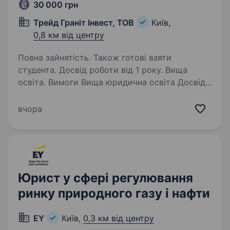
30 000 грн
Трейд Граніт Інвест, ТОВ
Київ,
0,8 км від центру
Повна зайнятість. Також готові взяти
студента. Досвід роботи від 1 року. Вища
освіта. Вимоги Вища юридична освіта Досвід
роботи за спеціальністю обов’язковий Знання
нормативно-правової бази, щодо регламентує
вчора
господарську діяльність підприємств;
Розуміння основ цивільного, господарського,…
Юрист у сфері регулювання
ринку природного газу і нафти
EY
Київ,
0,3 км від центру