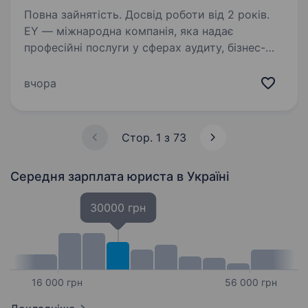
Повна зайнятість. Досвід роботи від 2 років.
EY — міжнародна компанія, яка надає
професійні послуги у сферах аудиту, бізнес-
консультування, оподаткування, права,
стратегії та транзакцій. Ми пропонуємо
вчора
не просто роботу, а можливість впливати на
бізнеси та індустрії,…
Стор. 1 з 73
Середня зарплата юриста
в Україні
30000 грн
16 000 грн
56 000 грн