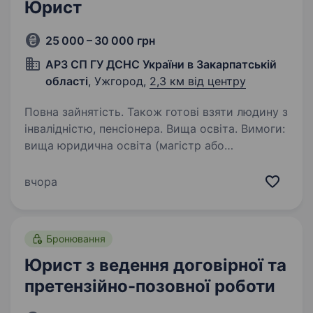
Юрист
25 000 – 30 000 грн
АРЗ СП ГУ ДСНС України в Закарпатській
області
, Ужгород,
2,3 км від центру
Повна зайнятість. Також готові взяти людину з
інвалідністю, пенсіонера. Вища освіта. Вимоги:
вища юридична освіта (магістр або
спеціаліст). Може прийматися без вимог
до стажу роботи. Що повинен знати та вміти
вчора
кандидат: Профільне законодавство: Кодекс
цивільного захисту України, закони та
підзаконні…
Бронювання
Юрист з ведення договірної та
претензійно-позовної роботи