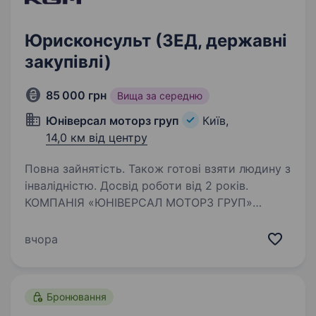
Юрисконсульт (ЗЕД, державні
закупівлі)
85 000 грн
Вища за середню
Юніверсал моторз груп
Київ,
14,0 км від центру
Повна зайнятість. Також готові взяти людину з
інвалідністю. Досвід роботи від 2 років.
КОМПАНІЯ «ЮНІВЕРСАЛ МОТОРЗ ГРУП»
— офіційний дистриб’ютор автомобілів KGМ
(раніше відомих як SsangYong Motor) в Україні
вчора
— входить до складу УКРАВТО ГРУП.
Дилерська мережа продажу та
післяпродажного обслуговування…
Бронювання