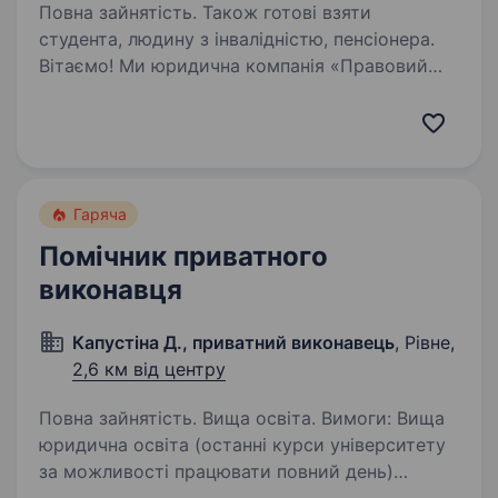
Повна зайнятість. Також готові взяти
студента, людину з інвалідністю, пенсіонера.
Вітаємо! Ми юридична компанія «Правовий
Лідер».Ми багатогалузева організація, тому
нам потрібні Ваші знання, вміння та навички!
Юристи та адвокати надають безкоштовні
консультації з усіх галузей права. Ми готові…
Гаряча
Помічник приватного
виконавця
Капустіна Д., приватний виконавець
, Рівне,
2,6 км від центру
Повна зайнятість. Вища освіта. Вимоги: Вища
юридична освіта (останні курси університету
за можливості працювати повний день)