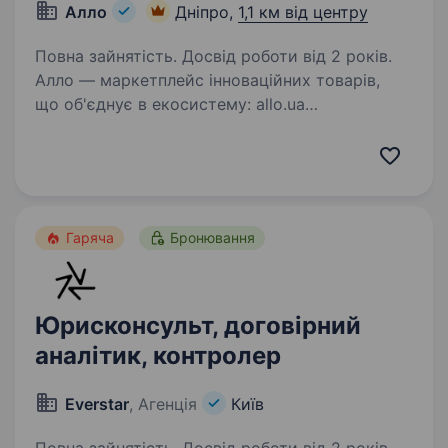
Алло
Дніпро,
1,1 км від центру
Повна зайнятість. Досвід роботи від 2 років.
Алло — маркетплейс інноваційних товарів,
що об'єднує в екосистему: allo.ua
та застосунок; шоу-руми та точки видачі;
логістичні та фінансові сервіси. Ми прагнемо
робити складне простим та зручним заради
полегшення…
Гаряча
Бронювання
Юрисконсульт, договірний
аналітик, контролер
Everstar
, Агенція
Київ