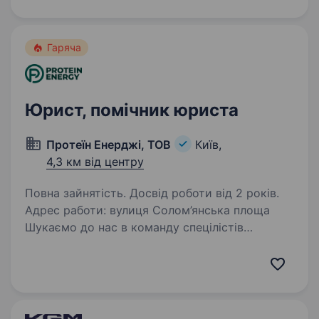
який має: вищу юридичну освіту досвід
роботи в юридичній сфері від…
Гаряча
Юрист, помічник юриста
Протеїн Енерджі, ТОВ
Київ,
4,3 км від центру
Повна зайнятість. Досвід роботи від 2 років.
Адрес работи: вулиця Солом’янська площа
Шукаємо до нас в команду спецілістів
на напрямок юридичної справи. Основні задачі
та функціонал, який необхідний в даний
момент: Взаємодія з державними органами,
особливо:…