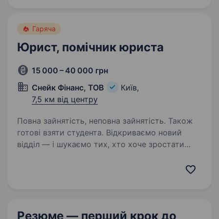
до логічного завершення…
Гаряча
Юрист, помічник юриста
15 000 – 40 000 грн
Снейк Фінанс, ТОВ
Київ,
7,5 км від центру
Повна зайнятість, неповна зайнятість. Також
готові взяти студента. Відкриваємо новий
відділ — і шукаємо тих, хто хоче зростати
разом із нами!Ми продовжуємо
розширюватись! ТОВ «СНЕЙК ФІНАНС» шукає
амбітних, енергійних та мотивованих людей,
які прагнуть побудувати сильну кар'єру…
Резюме — перший крок
до