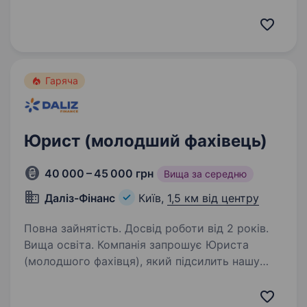
на державній службі вітається (від 3 років);
Практичні навички складання проектів
договорів постачання продукції, отримання/
надання…
Гаряча
Юрист (молодший фахівець)
40 000 – 45 000 грн
Вища за середню
Даліз-Фінанс
Київ,
1,5 км від центру
Повна зайнятість. Досвід роботи від 2 років.
Вища освіта. Компанія запрошує Юриста
(молодшого фахівця), який підсилить нашу
команду та візьме на себе юридичний
супровід процесів. Ми шукаємо кандидата,