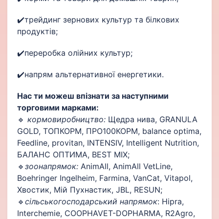
✔️трейдинг зернових культур та білкових
продуктів;
✔️переробка олійних культур;
✔️напрям альтернативної енергетики.
Нас ти можеш впізнати за наступними
торговими марками:
🔹
кормовиробництво:
Щедра нива, GRANULA
GOLD, ТОПКОРМ, ПРО100КОРМ, balance оptima,
Feedline, рrovitan, INTENSIV, Intelligent Nutrition,
БАЛАНС ОПТИМА, BEST MIX;
🔹
зоонапрямок:
AnimАll, AnimAll VetLine,
Boehringer Ingelheim, Farmina, VanCat, Vitapol,
Хвостик, Мій Пухнастик, JBL, RESUN;
🔹
сільськогосподарський напрямок
: Hipra,
Interchemie, COOPHAVET-DOPHARMA, R2Agro,