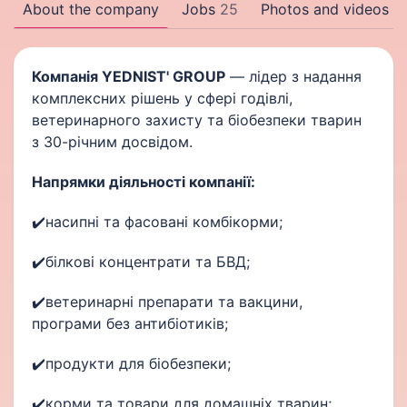
About the company
Jobs
25
Photos and videos
Компанія YEDNIST' GROUP
— лідер з надання
комплексних рішень у сфері годівлі,
ветеринарного захисту та біобезпеки тварин
з 30-річним досвідом.
Напрямки діяльності компанії:
✔️насипні та фасовані комбікорми;
✔️білкові концентрати та БВД;
✔️ветеринарні препарати та вакцини,
програми без антибіотиків;
✔️продукти для біобезпеки;
✔️корми та товари для домашніх тварин;