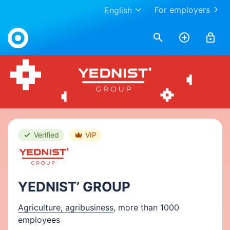
For employers
English
Work.ua
Verified
VIP
YEDNIST’ GROUP
Agriculture, agribusiness
, more than 1000
employees