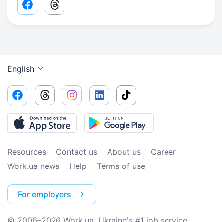
Facebook share link
Threads share link
English
Resources
Contact us
About us
Сareer
Work.ua news
Help
Terms of use
For employers
© 2006–2026 Work.ua. Ukraine's #1 job service.