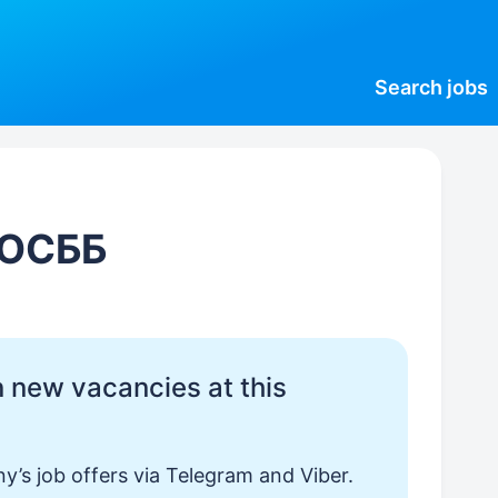
Search
jobs
 ОСББ
 new vacancies at this
y’s job offers via Telegram and Viber.