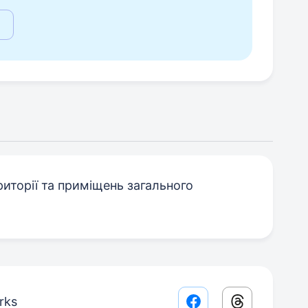
иторії та приміщень загального
rks
Facebook share lin
Threads sha