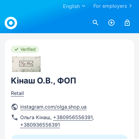
For employers
English
Work.ua
Verified
Кінаш О.В., ФОП
Retail
instagram.com/olga.shop.ua
Ольга Кінаш
,
+380956556391
,
+380936556391