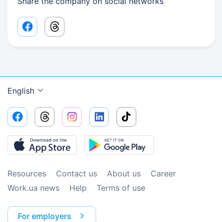
Share the company on social networks
Facebook share link
Threads share link
English
Resources
Contact us
About us
Сareer
Work.ua news
Help
Terms of use
For employers