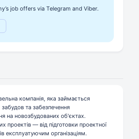
y’s job offers via Telegram and Viber.
івельна компанія, яка займається
 забудов та забезпечення
 на новозбудованих об'єктах.
х проектів — від підготовки проектної
тів експлуатуючим організаціям.