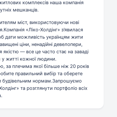
 житлових комплексів наша компанія
утніх мешканців.
ителям міст, використовуючи нові
ня.Компанія «Ліко-Холдінг» з’явилася
щоб дати можливість українцям жити
авищені ціни, ненадійні девелопери,
 якістю — все це часто стає на заваді
и у житті кожної людини.
, за плечима якої більше ніж 20 років
робите правильний вибір та оберете
сім будівельним нормам.Запрошуємо
-Холдінг» та розглянути портфоліо всіх
.