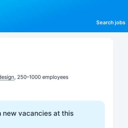
Search
jobs
 design
, 250–1000 employees
 new vacancies at this