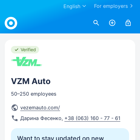
For employers
English
Work.ua
Verified
VZM Auto
50–250 employees
vezemauto.com/
Дарина Фесенко
,
+38 (063) 160 - 77 - 61
Want to stay updated on new