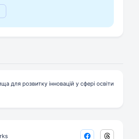
а для розвитку інновацій у сфері освіти
rks
Facebook share lin
Threads sha