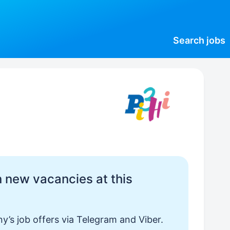
Search
jobs
 new vacancies at this
y’s job offers via Telegram and Viber.