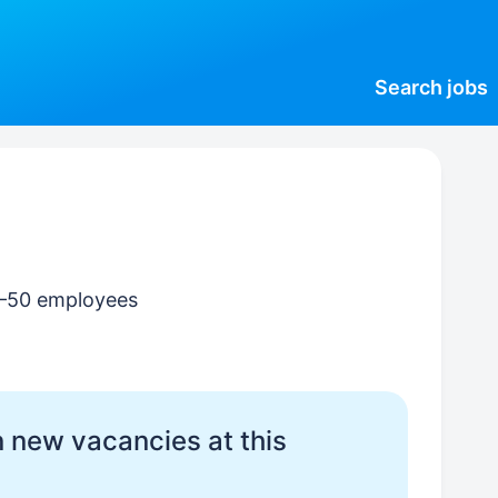
Search
jobs
0–50 employees
 new vacancies at this