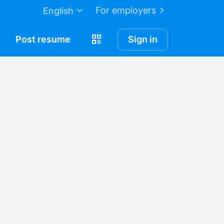
For employers
English
Post
resume
Sign in