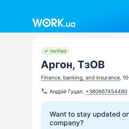
Work.ua
Verified
Аргон, ТзОВ
Finance, banking, and insurance
, 1
Андрій Гуцал
,
+380667454480
Want to stay updated on
company?