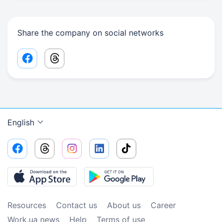
Share the company on social networks
Facebook share link
Threads share link
English
Resources
Contact us
About us
Сareer
Work.ua news
Help
Terms of use