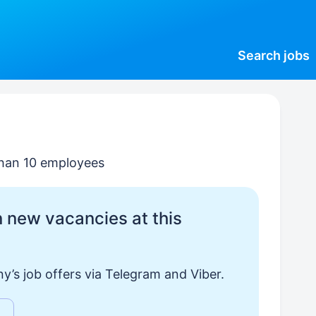
Search
jobs
 than 10 employees
 new vacancies at this
y’s job offers via Telegram and Viber.