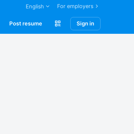
For employers
English
Post
resume
Sign in